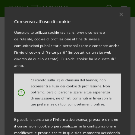
Consenso all'uso di cookie
Comunicati stampa
Questo sito utilizza cookie tecnici e, previo consenso
dell’utente, cookie di profilazione al fine di inviare
STAMPA
AGGIORNA
comunicazioni pubblicitarie personalizzate e consente anche
INTESA SANPAOLO: PUBBLICATA LA
l'invio di cookie di "terze parti" (impostati da un sito web
“DICHIARAZIONE CONSOLIDATA NON FINANZIARIA
diverso da quello visitato). L'uso dei cookie ha la durata di 1
2021”
anno.
Torino, Milano, 19 aprile 2022
- Intesa Sanpaolo ha
Cliccando sulla [x] di chiusura del banner, non
acconsenti all’uso dei cookie di profilazione. Non
pubblicato la “Dichiarazione Consolidata Non
!
potremo, perciò, personalizzare la tua esperienza
Finanziaria 2021”, un documento strutturato e
di navigazione, né offrirti contenuti in linea con le
tue preferenze o i tuoi comportamenti online.
organico che rappresenta, anche attraverso un set di
indicatori quantitativi, le performance in ambito
ESG
È possibile consultare l'informativa estesa, prestare o meno
(
Environmental, Social, Governance
) e i risultati raggiunti
il consenso ai cookie o personalizzarne la configurazione e
modificare le proprie scelte in qualsiasi momento accedendo
dal Gruppo nel 2021.