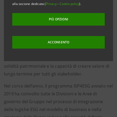
alla sezione dedicata (
Privacy
-
Cookie policy
).
Nonostante uno scenario globale molto complesso,
nel 2021 il Gruppo ha portato a termine con successo
PIÙ OPZIONI
il Piano d’Impresa 2018-2021 conseguendo anche in
ambito ESG risultati in linea se non superiori agli
obiettivi dichiarati, attraverso una strategia fondata
ACCONSENTO
su sostenibilità sociale, culturale e ambientale e
radicamento nei territori, e confermando la propria
solidità patrimoniale e la capacità di creare valore di
lungo termine per tutti gli stakeholder.
Nel corso dell’anno, il programma ISP4ESG avviato nel
2019 ha coinvolto tutte le Divisioni e le Aree di
governo del Gruppo nel processo di integrazione
delle logiche ESG nel modello di business e nella