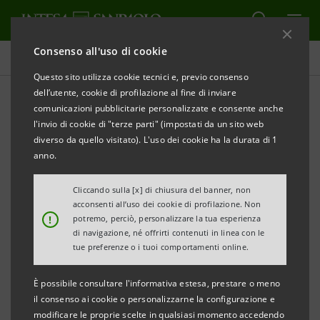
Consenso all'uso di cookie
Comunicati stampa
Questo sito utilizza cookie tecnici e, previo consenso
dell’utente, cookie di profilazione al fine di inviare
STAMPA
AGGIORNA
comunicazioni pubblicitarie personalizzate e consente anche
NOTA STAMPA
l'invio di cookie di "terze parti" (impostati da un sito web
diverso da quello visitato). L'uso dei cookie ha la durata di 1
anno.
INTESA SANPAOLO AFFIDA
LA RISTORAZIONE DELLE
Cliccando sulla [x] di chiusura del banner, non
NUOVE GALLERIE D’ITALIA AI FRATELLI COSTARDI A
acconsenti all’uso dei cookie di profilazione. Non
!
potremo, perciò, personalizzare la tua esperienza
TORINO E A GIUSEPPE IANNOTTI A NAPOLI
di navigazione, né offrirti contenuti in linea con le
tue preferenze o i tuoi comportamenti online.
È possibile consultare l'informativa estesa, prestare o meno
Torino/Milano, 26 aprile 2022
– Intesa Sanpaolo ha
il consenso ai cookie o personalizzarne la configurazione e
assegnato la gestione degli spazi di ristorazione delle
modificare le proprie scelte in qualsiasi momento accedendo