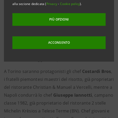
Gallerie d’Italia a Torino e Napoli. Nel nuovo museo di
alla sezione dedicata (
Privacy
-
Cookie policy
).
Torino, in piazza San Carlo, saranno i Fratelli Costardi;
nella nuova sede di Napoli in via Toledo sarà
PIÙ OPZIONI
Giuseppe Iannotti. L’apertura della parte di
ristorazione, a completamento dell’offerta culturale, è
ACCONSENTO
prevista per l’autunno 2022, mentre i due musei
apriranno al pubblico come annunciato il 17 maggio a
Torino e il 21 maggio a Napoli.
A Torino saranno protagonisti gli chef
Costardi Bros
,
i fratelli piemontesi maestri del risotto, già proprietari
del ristorante Christian & Manuel a Vercelli, mentre a
Napoli condurrà lo chef
Giuseppe Iannotti
, campano
classe 1982, già proprietario del ristorante 2 stelle
Michelin Krèsios a Telese Terme (BN). Chef giovani e