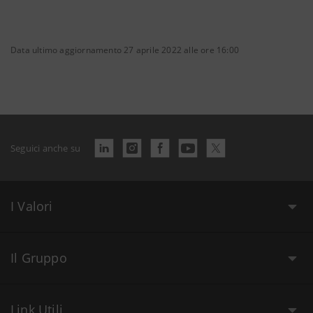
Data ultimo aggiornamento 27 aprile 2022 alle ore 16:00
Seguici anche su
I Valori
Il Gruppo
Link Utili