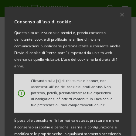
Consenso all'uso di cookie
Comunicati stampa
Questo sito utilizza cookie tecnici e, previo consenso
dell’utente, cookie di profilazione al fine di inviare
STAMPA
AGGIORNA
comunicazioni pubblicitarie personalizzate e consente anche
VINITALY: DA INTESA SANPAOLO 8 MILIARDI DI
l'invio di cookie di "terze parti" (impostati da un sito web
EURO DI NUOVO CREDITO ALLE PMI AGRO-
diverso da quello visitato). L'uso dei cookie ha la durata di 1
ALIMENTARI NEL CORSO DEL PIANO D’IMPRESA
anno.
2022-2025
Cliccando sulla [x] di chiusura del banner, non
acconsenti all’uso dei cookie di profilazione. Non
In occasione della manifestazione la banca
!
potremo, perciò, personalizzare la tua esperienza
ha organizzato un convegno su “Filiera
di navigazione, né offrirti contenuti in linea con le
tue preferenze o i tuoi comportamenti online.
vitivinicola. Le nuove sfide in un contesto
4.0” in cui è stato presentato un contributo
È possibile consultare l'informativa estesa, prestare o meno
a cura della Direzione Studi e Ricerche della
il consenso ai cookie o personalizzarne la configurazione e
modificare le proprie scelte in qualsiasi momento accedendo
banca