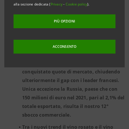
alla sezione dedicata (
Privacy
-
Cookie policy
).
Le attese sui consumi dei principali sbocchi
commerciali rimangono orientate
PIÙ OPZIONI
ampiamente in positivo, grazie alla
riattivazione delle attività sociali e dei
movimenti turistici, offrendo buone
ACCONSENTO
opportunità di vendita per gli esportatori
di vino italiani, che anche nel 2020, hanno
conquistato quote di mercato, chiudendo
ulteriormente il gap con i leader francesi.
Unica eccezione la Russia, paese che con
150 milioni di euro nel 2021, pari al 2,1% del
totale esportato, risulta il nostro 12°
sbocco commerciale.
Tra i nuovi trend il vino rosato e il vino