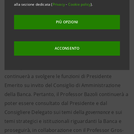
alla sezione dedicata (
Privacy
-
Cookie policy
).
di Torino e Napoli - alla presenza del Presidente Gian
Maria Gros-Pietro e del Consigliere Delegato e CEO
PIÙ OPZIONI
Carlo Messina - si completa la realizzazione del
sistema museale delle Gallerie d’Italia di Intesa
Sanpaolo, uno dei primi cinque al mondo in campo
ACCONSENTO
bancario.
Parteciperà il Professor
Giovanni Bazoli,
che
continuerà a svolgere le funzioni di Presidente
Emerito su invito del Consiglio di Amministrazione
della Banca. Pertanto, il Professor Bazoli continuerà a
poter essere consultato dal Presidente e dal
Consigliere Delegato sui temi della
governance
e sui
temi strategici e istituzionali riguardanti la Banca e
proseguirà, in collaborazione con il Professor Gros-