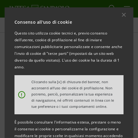
Consenso all'uso di cookie
Comunicati stampa
Questo sito utilizza cookie tecnici e, previo consenso
dell’utente, cookie di profilazione al fine di inviare
STAMPA
AGGIORNA
comunicazioni pubblicitarie personalizzate e consente anche
Comunicato stampa
l'invio di cookie di "terze parti" (impostati da un sito web
diverso da quello visitato). L'uso dei cookie ha la durata di 1
INTESA SANPAOLO: CON TORINO E NAPOLI SI
anno.
COMPLETA IL SISTEMA MUSEALE DELLE GALLERIE
D’ITALIA
Cliccando sulla [x] di chiusura del banner, non
acconsenti all’uso dei cookie di profilazione. Non
!
potremo, perciò, personalizzare la tua esperienza
GIOVANNI BAZOLI PRESIDENTE EMERITO SI
di navigazione, né offrirti contenuti in linea con le
CONFERMA PUNTO DI RIFERIMENTO DEL
tue preferenze o i tuoi comportamenti online.
PROGETTO CULTURA
È possibile consultare l'informativa estesa, prestare o meno
Milano/Torino, 13 maggio 2022
– Con l’apertura, nel
il consenso ai cookie o personalizzarne la configurazione e
modificare le proprie scelte in qualsiasi momento accedendo
corso della prossima settimana, delle due nuove sedi