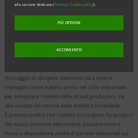
Chimica Assemini, società appartenente a Gestioni
alla sezione dedicata (
Privacy
-
Cookie policy
).
Industriali Group (GIG) specializzata nella produzione
di chimica di base elettrolitica (cloro-soda).
PIÙ OPZIONI
L’azienda ha beneficiato di un finanziamento di 1,5
milioni di euro, erogato da Intesa Sanpaolo e assistito
dalla Garanzia Green di SACE all’80%.
ACCONSENTO
Le risorse sono destinate alla realizzazione di un
nuovo impianto di elettrolisi per la produzione e lo
stoccaggio di idrogeno destinato sia a essere
impiegato come materia prima nel ciclo industriale,
per sviluppare i volumi delle attuali produzioni, sia
alla vendita nel settore della mobilità sostenibile.
È previsto inoltre che i volumi di ossigeno, by-product
del nuovo processo elettrolitico, possano essere
messi a disposizione anche di partner industriali sul