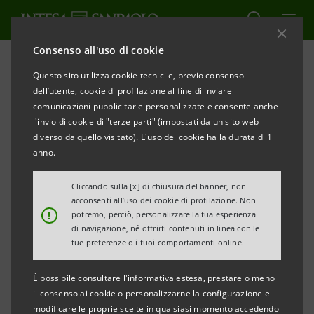
Consenso all'uso di cookie
Comunicati stampa
Questo sito utilizza cookie tecnici e, previo consenso
dell’utente, cookie di profilazione al fine di inviare
STAMPA
AGGIORNA
comunicazioni pubblicitarie personalizzate e consente anche
Comunicato Stampa
l'invio di cookie di "terze parti" (impostati da un sito web
SACE e Intesa Sanpaolo al fianco dei progetti di
diverso da quello visitato). L'uso dei cookie ha la durata di 1
crescita sostenibile di Società Chimica Assemini
anno.
Grazie al finanziamento di 1,5 milioni di euro, erogato
Cliccando sulla [x] di chiusura del banner, non
acconsenti all’uso dei cookie di profilazione. Non
dalla Banca e sostenuto dalla Garanzia Green di SACE,
!
potremo, perciò, personalizzare la tua esperienza
l’azienda realizzerà entro 24 mesi un nuovo impianto
di navigazione, né offrirti contenuti in linea con le
tue preferenze o i tuoi comportamenti online.
per la produzione e stoccaggio di idrogeno
È possibile consultare l'informativa estesa, prestare o meno
Cagliari, 30 maggio 2022 – SACE e Intesa Sanpaolo
il consenso ai cookie o personalizzarne la configurazione e
supportano gli investimenti in sostenibilità di Società
modificare le proprie scelte in qualsiasi momento accedendo