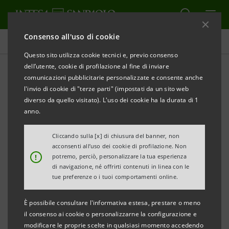
Consenso all'uso di cookie
Comunicati stampa
Questo sito utilizza cookie tecnici e, previo consenso
dell’utente, cookie di profilazione al fine di inviare
STAMPA
AGGIORNA
comunicazioni pubblicitarie personalizzate e consente anche
SECONDO APPUNTAMENTO UMBRO DI
SMART
l'invio di cookie di "terze parti" (impostati da un sito web
INTERNATIONAL TOUR :
diverso da quello visitato). L'uso dei cookie ha la durata di 1
anno.
INTESA SANPAOLO E SACE PROMUOVONO LO
SVILUPPO ALL’ESTERO DELLE PMI
Cliccando sulla [x] di chiusura del banner, non
acconsenti all’uso dei cookie di profilazione. Non
!
potremo, perciò, personalizzare la tua esperienza
·
Terza edizione del tour promosso da Intesa
di navigazione, né offrirti contenuti in linea con le
Sanpaolo, quest’anno in collaborazione con SACE,
tue preferenze o i tuoi comportamenti online.
per sostenere la crescita internazionale delle
È possibile consultare l'informativa estesa, prestare o meno
imprese clienti
il consenso ai cookie o personalizzarne la configurazione e
modificare le proprie scelte in qualsiasi momento accedendo
·
Tappa odierna dedicata alle PMI dell’Umbria, con