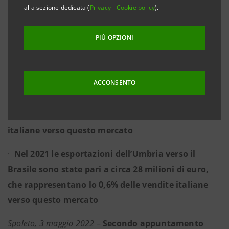
alla sezione dedicata (
Privacy
-
Cookie policy
).
focus su Stati Uniti e Brasile e sulle agevolazioni ed
opportunità offerte dal PNRR
PIÙ OPZIONI
·
Gli Stati Uniti rappresentano il secondo sbocco
commerciale dei prodotti umbri con circa il 10%
ACCONSENTO
delle esportazioni regionali. Nel 2021 l’Umbria ha
esportato verso gli Stati Uniti circa 460 milioni di
euro, pari allo 0,9% del totale delle esportazioni
italiane verso questo mercato
·
Nel 2021 le esportazioni dell’Umbria verso il
Brasile sono state pari a circa 28 milioni di euro,
che rappresentano lo 0,6% delle vendite italiane
verso questo mercato
Spoleto, 3 maggio 2022
–
Secondo appuntamento