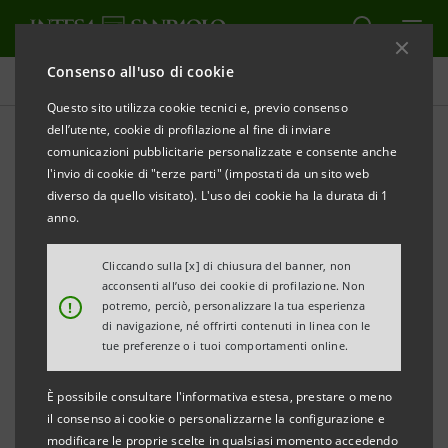
Consenso all'uso di cookie
Comunicati stampa
Questo sito utilizza cookie tecnici e, previo consenso
dell’utente, cookie di profilazione al fine di inviare
STAMPA
AGGIORNA
comunicazioni pubblicitarie personalizzate e consente anche
COMUNICATO STAMPA
l'invio di cookie di "terze parti" (impostati da un sito web
diverso da quello visitato). L'uso dei cookie ha la durata di 1
anno.
CON
SMART INTERNATIONAL TOUR
INTESA
Cliccando sulla [x] di chiusura del banner, non
SANPAOLO E SACE
PROMUOVONO LO SVILUPPO
acconsenti all’uso dei cookie di profilazione. Non
!
potremo, perciò, personalizzare la tua esperienza
ALL’ESTERO DELLE PMI DELLA PUGLIA
di navigazione, né offrirti contenuti in linea con le
tue preferenze o i tuoi comportamenti online.
È possibile consultare l'informativa estesa, prestare o meno
Tappa dedicata alle PMI pugliesi: focus su
il consenso ai cookie o personalizzarne la configurazione e
Stati Uniti e Brasile, illustrati dalla rete
modificare le proprie scelte in qualsiasi momento accedendo