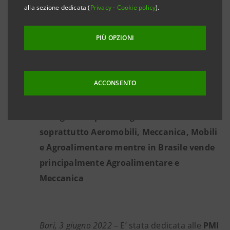
italiana ed estera di Intesa Sanpaolo con
alla sezione dedicata (
Privacy
-
Cookie policy
).
interventi di SACE su agevolazioni e
opportunità offerte dal PNRR
PIÙ OPZIONI
La Puglia nel 2021 ha esportato 740 milioni
di euro verso gli Stati Uniti e 25 milioni
ACCONSENTO
verso il Brasile
La regione esporta negli Stati Uniti
soprattutto Aeromobili, Meccanica, Mobili
e Agroalimentare mentre in Brasile vende
principalmente Agroalimentare e
Meccanica
Bari, 3 giugno 2022
– E’ stata dedicata alle
PMI