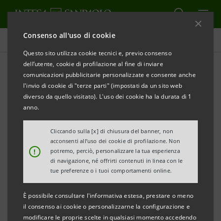
Consenso all'uso di cookie
Comunicati stampa
Questo sito utilizza cookie tecnici e, previo consenso
dell’utente, cookie di profilazione al fine di inviare
STAMPA
AGGIORNA
comunicazioni pubblicitarie personalizzate e consente anche
ENDURA SPA: DA INTESA SANPAOLO OLTRE 12
l'invio di cookie di "terze parti" (impostati da un sito web
MILIONI DI EURO, CON GARANZIA SACE, PER
diverso da quello visitato). L'uso dei cookie ha la durata di 1
FINANZIARE PROGETTI DI CRESCITA SOSTENIBILE
anno.
• Al centro degli investimenti dell’azienda emiliana
Cliccando sulla [x] di chiusura del banner, non
acconsenti all’uso dei cookie di profilazione. Non
l’ampliamento della propria offerta globale e
!
potremo, perciò, personalizzare la tua esperienza
l’impegno verso la sostenibilità ambientale e le
di navigazione, né offrirti contenuti in linea con le
tue preferenze o i tuoi comportamenti online.
tematiche ESG
È possibile consultare l'informativa estesa, prestare o meno
• Due i finanziamenti Intesa Sanpaolo garantiti da
il consenso ai cookie o personalizzarne la configurazione e
modificare le proprie scelte in qualsiasi momento accedendo
SACE: 6,25 milioni a valere sul plafond S-Loan, 6,2