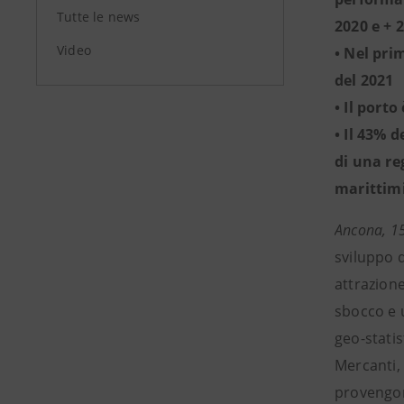
Tutte le news
2020 e + 
Video
• Nel pri
del 2021
• Il port
• Il 43% 
di una re
marittimi
Ancona, 1
sviluppo d
attrazione
sbocco e 
geo-stati
Mercanti,
provengono