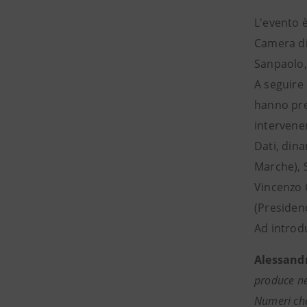
L'evento 
Camera di
Sanpaolo,
A seguire
hanno pres
intervenen
Dati, dina
Marche), 
Vincenzo G
(Presidenc
Ad introdu
Alessandr
produce ne
Numeri che