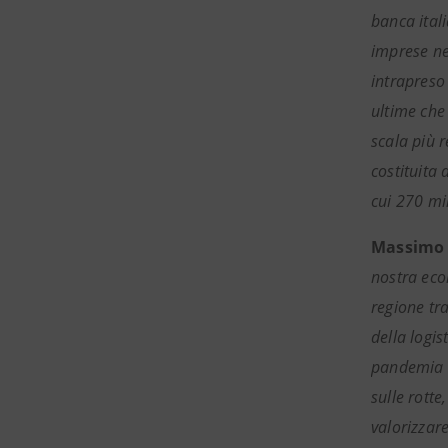
banca ital
imprese ne
intrapreso 
ultime che
scala più 
costituita
cui 270 mil
Massimo 
nostra econ
regione tr
della logis
pandemia ab
sulle rotte
valorizzare