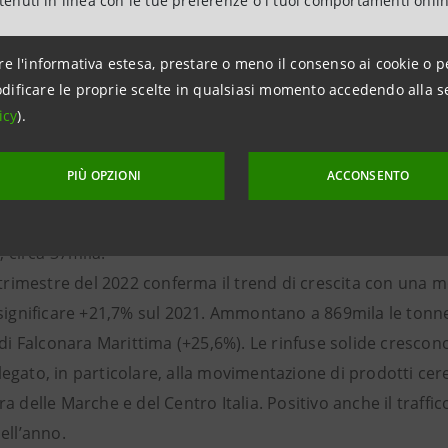
ntenuti in linea con le tue preferenze o i tuoi comportamenti onli
te il traffico RO-RO con 5,7 milioni di tonnellate (+43,5% s
ano ad Ancona proviene da Francia e Spagna; il 32% dall’Eu
re l'informativa estesa, prestare o meno il consenso ai cookie o p
a ed il 5% dall’Europa dell’Est. Il restante 29% del traffico h
dificare le proprie scelte in qualsiasi momento accedendo alla s
 questo traffico è con la Grecia, Ancona è infatti leader per
icy
).
le.
to riguarda il traffico passeggeri, nel 2021 il Porto di An
PIÙ OPZIONI
ACCONSENTO
esa sul 2020 (+92,2%) ma ancora lontano dai numeri del 201
a il 75% del traffico totale, è aumentata del 68%. Ai passe
i, circa 37mila.
 trimestre del 2022 conferma il trend di crescita con una m
significare +21,7% sul 2021. Ammontano a 869mila le tonnel
 di Falconara Marittima (+25,6%). Le rinfuse solide cresco
gato, in particolare, alla movimentazione di prodotti cereali
a delle Marche e del Centro Italia. Positivo anche il traffi
ell’anno.