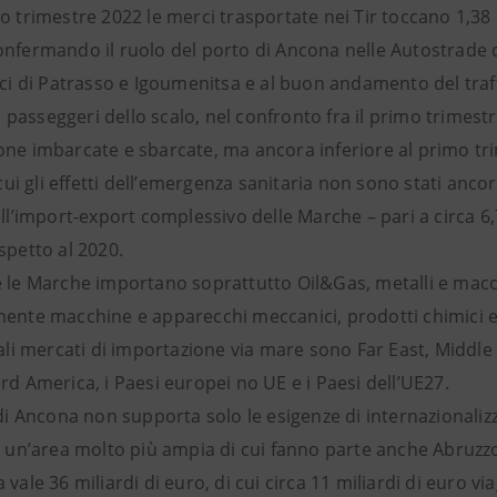
o trimestre 2022 le merci trasportate nei Tir toccano 1,38 
onfermando il ruolo del porto di Ancona nelle Autostrade d
eci di Patrasso e Igoumenitsa e al buon andamento del traffi
ico passeggeri dello scalo, nel confronto fra il primo trime
one imbarcate e sbarcate, ma ancora inferiore al primo tr
n cui gli effetti dell’emergenza sanitaria non sono stati an
ell’import-export complessivo delle Marche – pari a circa 6,7
spetto al 2020.
e le Marche importano soprattutto Oil&Gas, metalli e mac
mente macchine e apparecchi meccanici, prodotti chimici e 
pali mercati di importazione via mare sono Far East, Middle
rd America, i Paesi europei no UE e i Paesi dell’UE27.
o di Ancona non supporta solo le esigenze di internazional
di un’area molto più ampia di cui fanno parte anche Abruzz
 vale 36 miliardi di euro, di cui circa 11 miliardi di euro vi