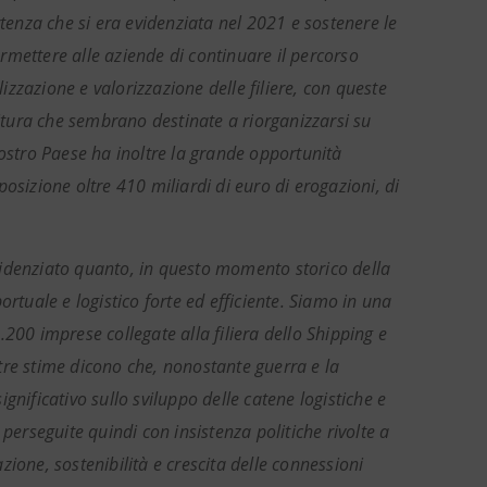
rtenza che si era evidenziata nel 2021 e sostenere le
mettere alle aziende di continuare il percorso
lizzazione e valorizzazione delle filiere, con queste
nitura che sembrano destinate a riorganizzarsi su
nostro Paese ha inoltre la grande opportunità
osizione oltre 410 miliardi di euro di erogazioni, di
videnziato quanto, in questo momento storico della
rtuale e logistico forte ed efficiente. Siamo in una
200 imprese collegate alla filiera dello Shipping e
ostre stime dicono che, nonostante guerra e la
nificativo sullo sviluppo delle catene logistiche e
perseguite quindi con insistenza politiche rivolte a
azione, sostenibilità e crescita delle connessioni