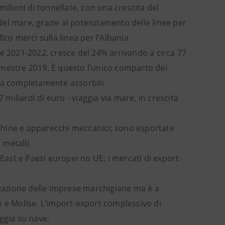
milioni di tonnellate, con una crescita del
el mare, grazie al potenziamento delle linee per
co merci sulla linea per l’Albania.
stre 2021-2022, cresce del 24% arrivando a circa 77
imestre 2019. È questo l’unico comparto dei
cora completamente assorbiti.
 miliardi di euro - viaggia via mare, in crescita
chine e apparecchi meccanici; sono esportate
metalli.
 East e Paesi europei no UE; i mercati di export
izzazione delle imprese marchigiane ma è a
o e Molise. L’import-export complessivo di
aggia su nave.