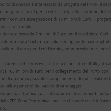
l porto di Ancona è interessato da progetti del PNRR; il d
o lungomare nord per la rettifica e la velocizzazione della l
rini” con una assegnazione di 10 milioni di Euro. Il proge
roviario/stradale.
o decreto prevede 7 milioni di Euro per il cosiddetto Cold I
va è denominata “Sistema di cold ironing per le navi traghe
4 milioni di euro per il cold ironing sono previsti per i po
 strategico che interesserà l’area è indicato nell’allegat
rca 100 milioni di euro per il collegamento del Porto con la
one di un nuovo piazzale in ampliamento di quelli esistenti
nto, allungamento del bacino di carenaggio.
e impulso al traffico ed all’attrazione di investimenti nell’
alla ZES-Zona Economica speciale che vede tra le infrastru
no.