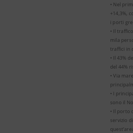
• Nel prim
+14,3%, c
i porti gr
• Il traff
mila pers
traffici i
• Il 43% d
del 44% ri
• Via mar
principal
• I princi
sono il No
• Il port
servizio 
quest’area