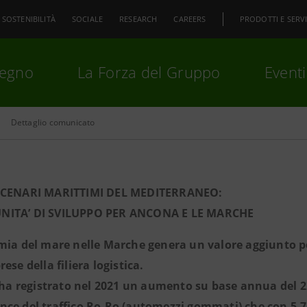
SOSTENIBILITÀ
SOCIALE
RESEARCH
CAREERS
PRODOTTI E SERVI
pegno
La Forza del Gruppo
Eventi
Dettaglio comunicato
premi
Invio
per cercare o
ESC
SCENARI MARITTIMI DEL MEDITERRANEO:
ITA’ DI SVILUPPO PER ANCONA E LE MARCHE
mia del mare nelle Marche genera un valore aggiunto per
ese della filiera logistica.
o ha registrato nel 2021 un aumento su base annua del 2
ce del traffico Ro-Ro (automezzi gommati) che con 5,7 