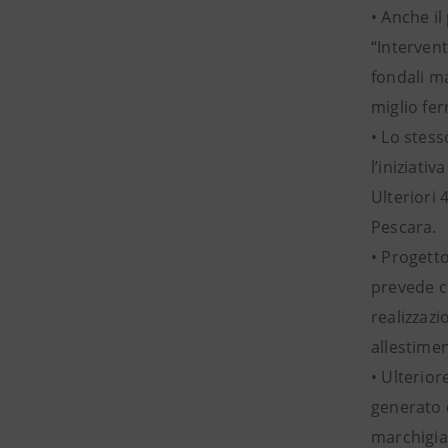
• Anche i
“Intervent
fondali ma
miglio fer
• Lo stess
l’iniziati
Ulteriori 
Pescara.
• Progetto
prevede ci
realizzazi
allestime
• Ulterior
generato d
marchigia