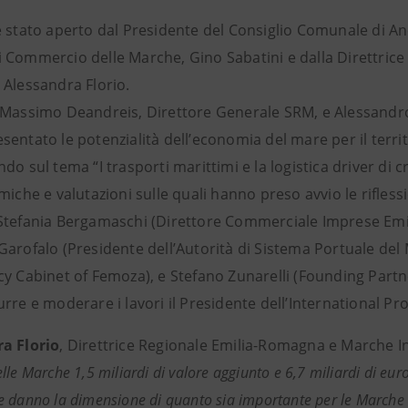
è stato aperto dal Presidente del Consiglio Comunale di 
 Commercio delle Marche, Gino Sabatini e dalla Direttric
 Alessandra Florio.
 Massimo Deandreis, Direttore Generale SRM, e Alessandr
entato le potenzialità dell’economia del mare per il territ
do sul tema “I trasporti marittimi e la logistica driver di 
miche e valutazioni sulle quali hanno preso avvio le rifles
Stefania Bergamaschi (Direttore Commerciale Imprese Emi
arofalo (Presidente dell’Autorità di Sistema Portuale del M
y Cabinet of Femoza), e Stefano Zunarelli (Founding Partne
rre e moderare i lavori il Presidente dell’International P
a Florio
, Direttrice Regionale Emilia-Romagna e Marche 
lle Marche 1,5 miliardi di valore aggiunto e 6,7 miliardi di eur
 danno la dimensione di quanto sia importante per le Marche 