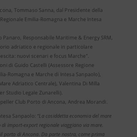
Ancona, Tommaso Sanna, dal Presidente della
e Regionale Emilia-Romagna e Marche Intesa
o Panaro, Responsabile Maritime & Energy SRM,
orio adriatico e regionale in particolare
crescita: nuovi scenari e focus Marche”.
sioni di Guido Castelli (Assessore Regione
lia-Romagna e Marche di Intesa Sanpaolo),
are Adriatico Centrale), Valentina Di Milla
r Studio Legale Zunarelli).
ropeller Club Porto di Ancona, Andrea Morandi.
Intesa Sanpaolo:
“La cosiddetta economia del mare
o di import-export regionale viaggiano via mare.
il porto di Ancona. Da parte nostra, come prima