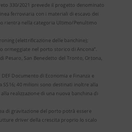
ecreto 330/2021 prevede il progetto denominato
inea ferroviaria con i materiali di escavo dei
tto rientra nella categoria Ultimo/Penultimo
roning (elettrificazione delle banchine);
tto ormeggiate nel porto storico di Ancona”.
rti di Pesaro, San Benedetto del Tronto, Ortona,
o al DEF Documento di Economia e Finanza e
 SS16; 40 milioni sono destinati inoltre alla
, alla realizzazione di una nuova banchina di
area di gravitazione del porto potrà essere
tture driver della crescita proprio lo scalo