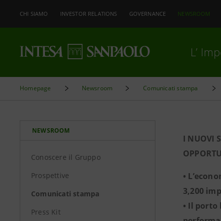
CHI SIAMO
INVESTOR RELATIONS
GOVERNANCE
NEWSROOM
L’ Im
Homepage
Newsroom
Comunicati stampa
NEWSROOM
I NUOVI 
OPPORTUN
Conoscere il Gruppo
Prospettive
• L’econo
3,200 impr
Comunicati stampa
• Il port
Press Kit
performan