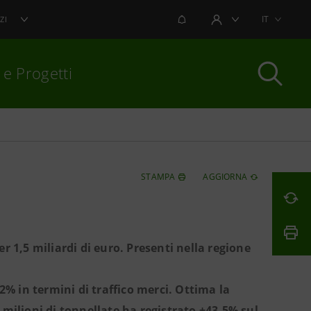
NOTIFICHE
IT
ZI
AREA UTENTE
 e Progetti
per chiudere
STAMPA
AGGIORNA
 1,5 miliardi di euro. Presenti nella regione
2% in termini di traffico merci. Ottima la
milioni di tonnellate ha registrato +43,5% sul