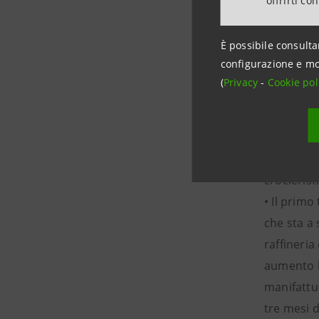
offrirti co
• Importan
si imbarc
È possibile consulta
Scandinavi
configurazione e mo
• L’83% di
(
Privacy
-
Cookie pol
occidenta
• Per quan
forte ripr
rappresent
crocierist
• Il primo
che sta a 
raffineria
aumento le
manifattur
tre mesi d