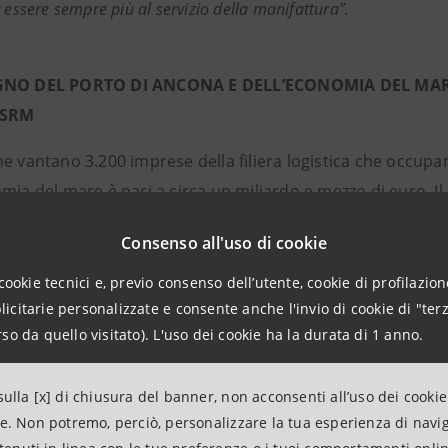
 essere sempre più al servizio della manifattura”.
GNO DEL PORTO DI ANCONA E DELL’ECONOMIA DEL MAR
i SRM
e vantano 3.200 imprese della filiera logistica che occupa
mia del mare è pari a circa un miliardo e mezzo di euro. Il
.
Consenso all'uso di cookie
tà di Sistema Portuale del Mare Adriatico Centrale è costit
del Tronto, Pescara ed Ortona, in ordine geografico da nord
cookie tecnici e, previo consenso dell’utente, cookie di profilazione
citarie personalizzate e consente anche l'invio di cookie di "terz
zione di merci e passeggeri è Ancona.
so da quello visitato). L'uso dei cookie ha la durata di 1 anno.
1 ha movimentato circa 11 milioni di tonnellate di merci, 
019. Le tipologie di merci più rilevanti in termini di movi
ulla [x] di chiusura del banner, non acconsenti all’uso dei cookie
le rinfuse liquide con 3,7 milioni di tonnellate (+7,3% sul 
ne. Non potremo, perciò, personalizzare la tua esperienza di navi
 e i container con 167mila TEU (+5,5%).