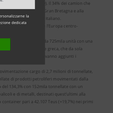
ne.
ul 2020 e + 21% sul 2019). Il 34% dei camion che
ropa centrale fino alla Gran Bretagna e alla
ersonalizzarne la
a origine nel territorio italiano.
ezione dedicata
 il Ro/Pax tra la Grecia e l’Europa centro-
cona è stato interessato da 725mila unità con una
9 (-39,1%). La direttrice greca, che da sola
ggeri su navi traghetto vanno aggiunti i
ovimentazione cargo di 2,7 milioni di tonnellate,
late di prodotti petroliferi movimentati dalla
no del 134,3% con 152mila tonnellate con un
coli e di metalli, destinati quest’ultimi alla
co container pari a 42.107 Teus (+19,7%) nei primi