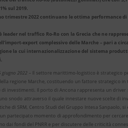
21% sul 2019.
mo trimestre 2022 continuano le ottima performance di 
o è leader nel traffico Ro-Ro con la Grecia che ne rappres
dell’import-export complessivo delle Marche – pari a circ
gione la cui internazionalizzazione del sistema produt
.
5 giugno 2022 –
Il settore marittimo-logistico è strategico per
ella regione Marche, costituendo un fattore strategico in t
 di investimenti. Il porto di Ancona rappresenta un driver
uno snodo attraverso il quale innestare nuove scelte di in
stiche di SRM, Centro Studi del Gruppo Intesa Sanpaolo, si 
 un partecipato momento di approfondimento per cercare 
 dai fondi del PNRR e per discutere delle criticità connes