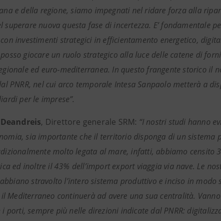
iana e della regione, siamo impegnati nel ridare forza alla ripa
l superare nuova questa fase di incertezza. E’ fondamentale per
con investimenti strategici in efficientamento energetico, digita
 posso giocare un ruolo strategico alla luce delle catene di for
regionale ed euro-mediterranea. In questo frangente storico il 
 dal PNRR, nel cui arco temporale Intesa Sanpaolo metterà a disp
iardi per le imprese”.
Deandreis
, Direttore generale SRM:
“I nostri studi hanno e
omia, sia importante che il territorio disponga di un sistema po
adizionalmente molto legata al mare, infatti, abbiamo censito 3.
tica ed inoltre il 43% dell’import export viaggia via nave. Le n
biano stravolto l’intero sistema produttivo e inciso in modo sig
, il Mediterraneo continuerà ad avere una sua centralità. Vanno 
 i porti, sempre più nelle direzioni indicate dal PNRR: digitalizz