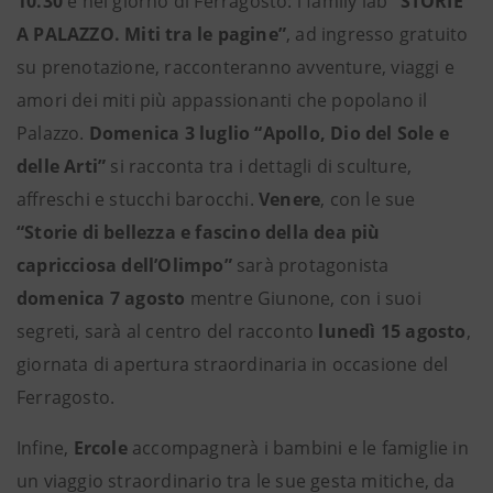
10.30
e nel giorno di Ferragosto: i family lab
“STORIE
A PALAZZO. Miti tra le pagine”
, ad ingresso gratuito
su prenotazione, racconteranno avventure, viaggi e
amori dei miti più appassionanti che popolano il
Palazzo.
Domenica 3 luglio
“Apollo, Dio del Sole e
delle Arti”
si racconta tra i dettagli di sculture,
affreschi e stucchi barocchi.
Venere
, con le sue
“Storie di bellezza e fascino della dea più
capricciosa dell’Olimpo”
sarà protagonista
domenica 7 agosto
mentre Giunone, con i suoi
segreti, sarà al centro del racconto
lunedì 15 agosto
,
giornata di apertura straordinaria in occasione del
Ferragosto.
Infine,
Ercole
accompagnerà i bambini e le famiglie in
un viaggio straordinario tra le sue gesta mitiche, da