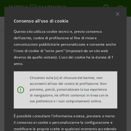
Consenso all'uso di cookie
Comunicati stampa
Questo sito utilizza cookie tecnici e, previo consenso
dell’utente, cookie di profilazione al fine di inviare
STAMPA
AGGIORNA
comunicazioni pubblicitarie personalizzate e consente anche
COMUNICATO STAMPA
l'invio di cookie di "terze parti" (impostati da un sito web
diverso da quello visitato). L'uso dei cookie ha la durata di 1
INSIEME SOTTO IL CIELO: L’ESTATE FRA LE ARTI
ALLE
anno.
GALLERIE D’ITALIA - VICENZA
Cliccando sulla [x] di chiusura del banner, non
Tornano gli appuntamenti estivi all’aperto
acconsenti all’uso dei cookie di profilazione. Non
!
potremo, perciò, personalizzare la tua esperienza
nella corte di Palazzo Leoni Montanari, con
di navigazione, né offrirti contenuti in linea con le
serate fra musica, “menu poetico” e letture
tue preferenze o i tuoi comportamenti online.
sceniche
È possibile consultare l'informativa estesa, prestare o meno
Per le famiglie, nelle prime domeniche del
il consenso ai cookie o personalizzarne la configurazione e
modificare le proprie scelte in qualsiasi momento accedendo
mese alle ore 10.30, e a Ferragosto, racconti