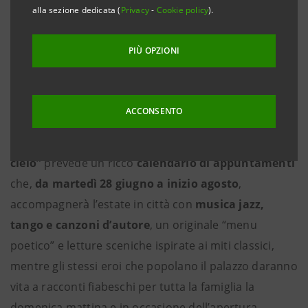
alla sezione dedicata (
Privacy
-
Cookie policy
).
fantastici fra i miti del Palazzo con
ingresso gratuito su prenotazione
PIÙ OPZIONI
Vicenza, 24 giugno 2022
- Tornano le iniziative estive
ACCONSENTO
sotto le stelle alle Gallerie d’Italia di Vicenza, museo di
Intesa Sanpaolo. La proposta di
“Insieme sotto il
cielo”
prevede un ricco
calendario di appuntamenti
che,
da martedì 28 giugno a inizio agosto
,
accompagnerà l’estate in città con
musica jazz,
tango e canzoni d’autore
, un originale “menu
poetico” e letture sceniche ispirate ai miti classici,
mentre gli stessi eroi che popolano il palazzo daranno
vita a racconti fiabeschi per tutta la famiglia la
domenica mattina e in occasione dell’apertura