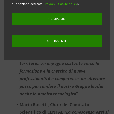
alla sezione dedicata (
Privacy
-
Cookie policy
).
dell’Intelligenza Artificiale.
Carlo Messina, Consigliere Delegato e CEO
PIÙ OPZIONI
di Intesa Sanpaolo, dichiara: “
La
trasformazione digitale e tecnologica del
Gruppo avrà Torino come capitale e il nostro
ACCONSENTO
Grattacielo si conferma così cuore pulsante
dell’innovazione. Un contributo concreto al
territorio, un impegno costante verso la
formazione e la crescita di nuove
professionalità e competenze, un ulteriore
passo per rendere il nostro Gruppo leader
anche in ambito tecnologico
”.
Mario Rasetti, Chair del Comitato
Scientifico di CENTAI
, “La conoscenza oggi si