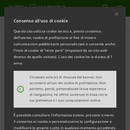
Consenso all'uso di cookie
Comunicati stampa
Questo sito utilizza cookie tecnici e, previo consenso
dell’utente, cookie di profilazione al fine di inviare
STAMPA
AGGIORNA
comunicazioni pubblicitarie personalizzate e consente anche
INTESA SANPAOLO: NASCE CENTAI,
l'invio di cookie di "terze parti" (impostati da un sito web
CENTRO DI RICERCA AVANZATA PER L’INTELLIGENZA
diverso da quello visitato). L'uso dei cookie ha la durata di 1
ARTIFICIALE CON SEDE A TORINO
anno.
CENTAI nasce a Torino al Grattacielo di
Cliccando sulla [x] di chiusura del banner, non
acconsenti all’uso dei cookie di profilazione. Non
Intesa Sanpaolo, dalla partnership tra la
!
potremo, perciò, personalizzare la tua esperienza
Banca ed un team di ricercatori impegnati
di navigazione, né offrirti contenuti in linea con le
tue preferenze o i tuoi comportamenti online.
nella ricerca su AI. Il nuovo laboratorio
avrà il compito di sviluppare nuove
È possibile consultare l'informativa estesa, prestare o meno
metodologie per l’analisi dei dati e
il consenso ai cookie o personalizzarne la configurazione e
modificare le proprie scelte in qualsiasi momento accedendo
soluzioni avanzate nell’ambito