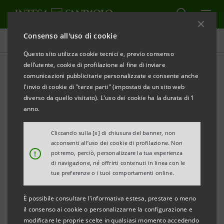
Consenso all'uso di cookie
Comunicati stampa
Questo sito utilizza cookie tecnici e, previo consenso
dell’utente, cookie di profilazione al fine di inviare
STAMPA
AGGIORNA
comunicazioni pubblicitarie personalizzate e consente anche
COMUNICATO STAMPA
l'invio di cookie di "terze parti" (impostati da un sito web
diverso da quello visitato). L'uso dei cookie ha la durata di 1
anno.
INTESA SANPAOLO E I COMMISSARI DELLE ZES
Cliccando sulla [x] di chiusura del banner, non
SICILIANE INSIEME PER IL RILANCIO
acconsenti all’uso dei cookie di profilazione. Non
!
potremo, perciò, personalizzare la tua esperienza
DELL’ECONOMIA MARITTIMA
di navigazione, né offrirti contenuti in linea con le
tue preferenze o i tuoi comportamenti online.
È possibile consultare l'informativa estesa, prestare o meno
Spinta agli investimenti sostenibili,
il consenso ai cookie o personalizzarne la configurazione e
attività di attrazione di capitali esteri,
modificare le proprie scelte in qualsiasi momento accedendo