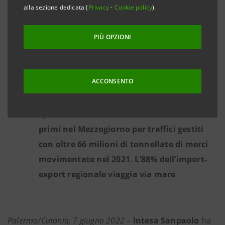
promozione di accordi di filiera e corsi di
alla sezione dedicata (
Privacy
-
Cookie policy
).
formazione per le imprese sono i punti
centrali del protocollo
PIÙ OPZIONI
Plafond di 1,5 miliardi per favorire gli
insediamenti produttivi nelle Zone
ACCONSENTO
Economiche Speciali meridionali
I porti siciliani sono secondi in Italia e
primi nel Mezzogiorno per traffici gestiti
con oltre 66 milioni di tonnellate di merci
movimentate nel 2021. L’88% dell’import-
export regionale viaggia via mare
Palermo/Catania, 7 giugno 2022
–
Intesa Sanpaolo
ha