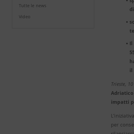
s
Tutte le news
d
Video
s
t
I
5
h
i
Trieste, 1
Adriatico
impatti p
L’iniziati
per consen
rilanciars