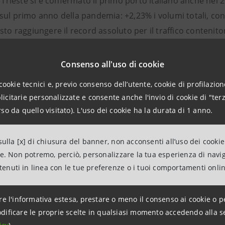
i Trieste si è confermato il primo porto italiano anche ne
ul primo anno della pandemia: +2,23% i volumi totali, con ol
sto raggiungere il record assoluto per il traffico contenit
ra sullo stesso periodo del 2021 (+45%).
Consenso all'uso di cookie
 valenza strategica del porto sulle interconnessioni mare-fe
 anche nel PNRR. I dati sulla movimentazione ferroviaria d
cookie tecnici e, previo consenso dell’utente, cookie di profilazione
citarie personalizzate e consente anche l'invio di cookie di "terz
n questo settore: con oltre 9.300 treni movimentati (+15,1
so da quello visitato). L'uso dei cookie ha la durata di 1 anno.
l porto di Monfalcone, e un network di destinazioni che co
ta Europa.
ulla [x] di chiusura del banner, non acconsenti all’uso dei cookie
i in coerenza con gli obiettivi del Piano Nazionale di Ripresa 
ne. Non potremo, perciò, personalizzare la tua esperienza di navi
n AdSP che mira a dare ulteriore nuovo impulso al sistema port
ntenuti in linea con le tue preferenze o i tuoi comportamenti onli
ntando ad aumentarne l’attrattività e lo sviluppo. -
ha spiegat
li Venezia Giulia Intesa Sanpaolo
. – Mettiamo a disposizione 
re l'informativa estesa, prestare o meno il consenso ai cookie o p
erativi, come il programma sviluppo filiere, per accelerare il ri
dificare le proprie scelte in qualsiasi momento accedendo alla s