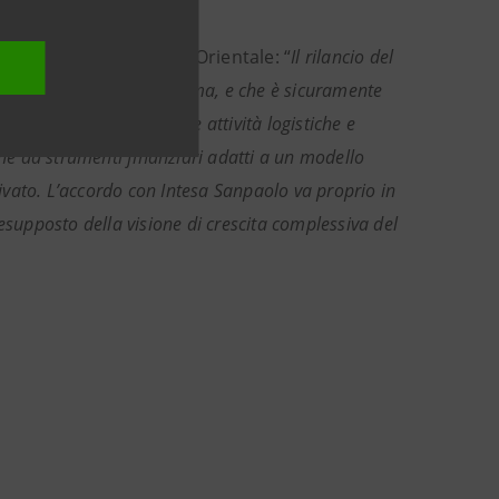
mbientale e sociale”.
ale del Mare Adriatico Orientale: “
Il rilancio del
a dall'Autorità di Sistema, e che è sicuramente
chine per abbracciare le attività logistiche e
che da strumenti finanziari adatti a un modello
vato. L’accordo con Intesa Sanpaolo va proprio in
esupposto della visione di crescita complessiva del