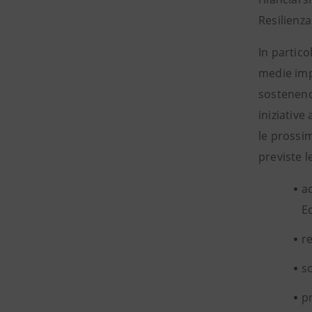
Resilienza
In partico
medie impr
sostenendo
iniziative
le prossim
previste l
a
E
re
so
pr