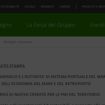
SOSTENIBILITÀ
SOCIALE
RESEARCH
CAREERS
PRODOTTI E SERVI
pegno
La Forza del Gruppo
Eventi
Dettaglio comunicato
premi
Invio
per cercare o
ESC
ATO STAMPA
ANPAOLO E L’AUTORITA’ DI SISTEMA PORTUALE DEL MAR
O DELL’ECONOMIA DEL MARE E DEL RETROPORTO
RDO DI NUOVO CREDITO PER LE PMI DEL TERRITORIO