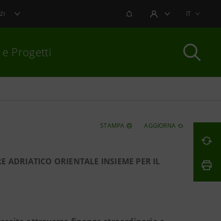
NOTIFICHE
IT
ZI
AREA UTENTE
 e Progetti
per chiudere
STAMPA
AGGIORNA
E ADRIATICO ORIENTALE INSIEME PER IL