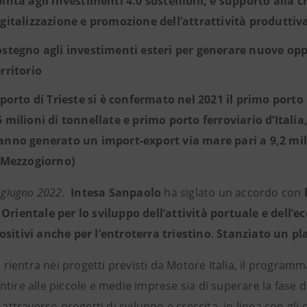
pinta agli investimenti 4.0 sostenibili, e supporto alla 
igitalizzazione e promozione dell’attrattività produttiv
ostegno agli investimenti esteri per generare nuove opp
erritorio
l porto di Trieste si è confermato nel 2021 il primo port
5 milioni di tonnellate e primo porto ferroviario d’Italia
anno generato un import-export via mare pari a 9,2 mili
l Mezzogiorno)
0 giugno 2022.
Intesa Sanpaolo
ha siglato un accordo con
 Orientale per lo sviluppo dell’attività portuale e dell
ositivi anche per l’entroterra triestino
.
Stanziato un pla
va rientra nei progetti previsti da Motore Italia, il program
tire alle piccole e medie imprese sia di superare la fase di
i attraverso progetti di sviluppo e crescita, in linea con gli