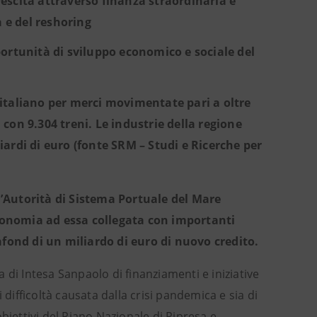
crescita attraverso finanza straordinaria e
a e del reshoring
ortunità di sviluppo economico e sociale del
o italiano per merci movimentate pari a oltre
, con 9.304 treni. Le industrie della regione
ardi di euro (fonte SRM – Studi e Ricerche per
l’Autorità di Sistema Portuale del Mare
’economia ad essa collegata con importanti
fond di un miliardo di euro di nuovo credito.
ma di Intesa Sanpaolo di finanziamenti e iniziative
 difficoltà causata dalla crisi pandemica e sia di
 obiettivi del Piano Nazionale di Ripresa e