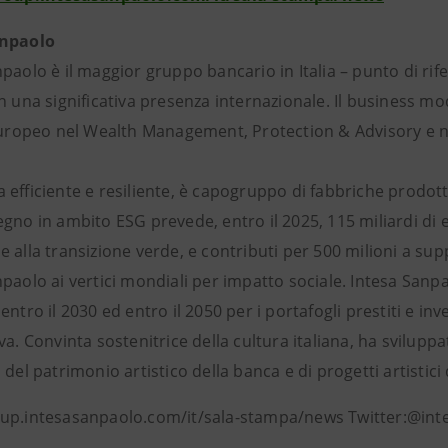
anpaolo
paolo è il maggior gruppo bancario in Italia – punto di ri
n una significativa presenza internazionale. Il business mo
europeo nel Wealth Management, Protection & Advisory e ne 
efficiente e resiliente, è capogruppo di fabbriche prodott
gno in ambito ESG prevede, entro il 2025, 115 miliardi di e
 alla transizione verde, e contributi per 500 milioni a sup
npaolo ai vertici mondiali per impatto sociale. Intesa San
entro il 2030 ed entro il 2050 per i portafogli prestiti e in
va. Convinta sostenitrice della cultura italiana, ha sviluppa
 del patrimonio artistico della banca e di progetti artistici
up.intesasanpaolo.com/it/sala-stampa/news Twitter:@in