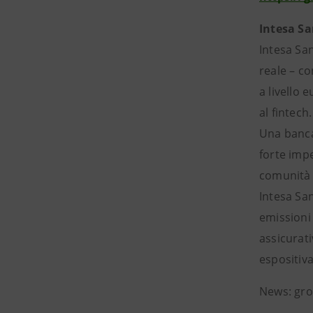
Intesa S
Intesa San
reale – co
a livello 
al fintech.
Una banca 
forte impe
comunità e
Intesa Sa
emissioni 
assicurati
espositiva
News: gro