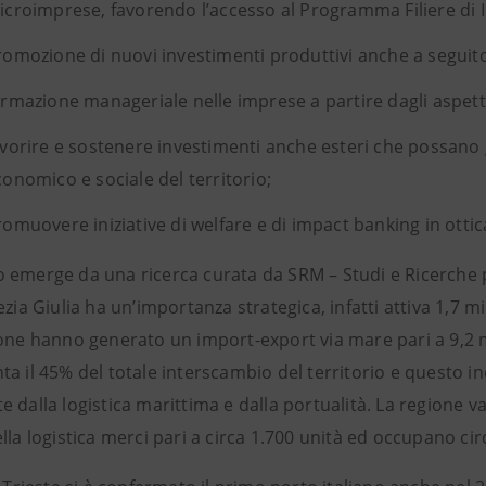
icroimprese, favorendo l’accesso al Programma Filiere di 
romozione di nuovi investimenti produttivi anche a seguito d
ormazione manageriale nelle imprese a partire dagli aspetti
avorire e sostenere investimenti anche esteri che possano
conomico e sociale del territorio;
romuovere iniziative di welfare e di impact banking in ottic
 emerge da una ricerca curata da SRM – Studi e Ricerche pe
ezia Giulia ha un’importanza strategica, infatti attiva 1,7 mi
one hanno generato un import-export via mare pari a 9,2 mi
a il 45% del totale interscambio del territorio e questo i
e dalla logistica marittima e dalla portualità. La regione
lla logistica merci pari a circa 1.700 unità ed occupano cir