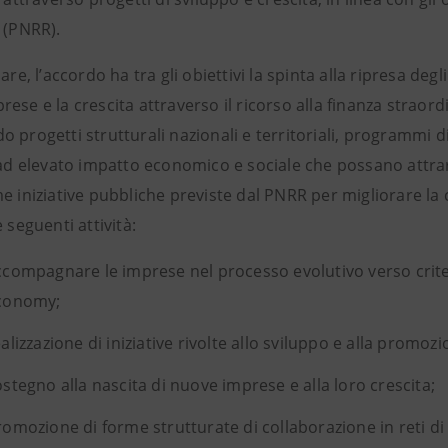
 (PNRR).
lare, l’accordo ha tra gli obiettivi la spinta alla ripresa degl
ese e la crescita attraverso il ricorso alla finanza straor
 progetti strutturali nazionali e territoriali, programmi di 
 ad elevato impatto economico e sociale che possano attrar
e iniziative pubbliche previste dal PNRR per migliorare la
e seguenti attività:
ccompagnare le imprese nel processo evolutivo verso criteri 
conomy;
alizzazione di iniziative rivolte allo sviluppo e alla promozi
stegno alla nascita di nuove imprese e alla loro crescita;
omozione di forme strutturate di collaborazione in reti di f