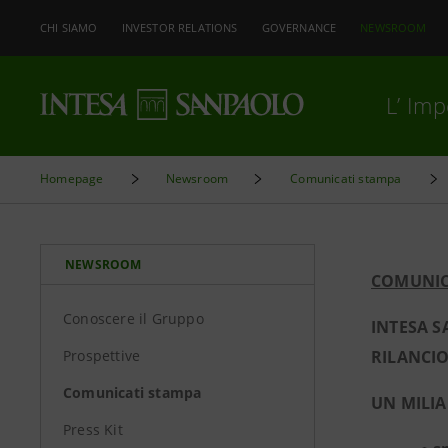
CHI SIAMO
INVESTOR RELATIONS
GOVERNANCE
NEWSROOM
L’ Im
Homepage
Newsroom
Comunicati stampa
NEWSROOM
COMUNIC
Conoscere il Gruppo
INTESA S
Prospettive
RILANCI
Comunicati stampa
UN MILIA
Press Kit