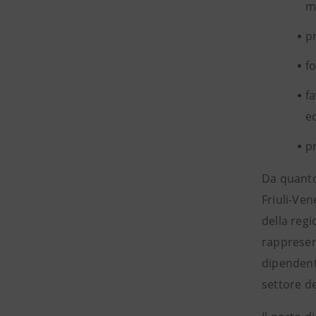
m
p
f
f
e
p
Da quanto
Friuli-Ven
della regi
rappresent
dipendent
settore de