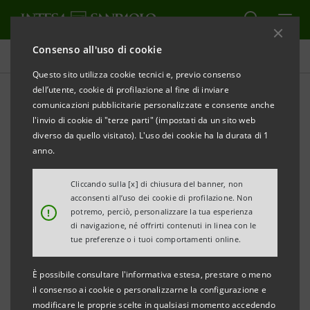
Consenso all'uso di cookie
Comunicati stampa
Questo sito utilizza cookie tecnici e, previo consenso
dell’utente, cookie di profilazione al fine di inviare
STAMPA
AGGIORNA
comunicazioni pubblicitarie personalizzate e consente anche
COMUNICATO STAMPA
l'invio di cookie di "terze parti" (impostati da un sito web
diverso da quello visitato). L'uso dei cookie ha la durata di 1
NUOVO ACCORDO TRA CONFINDUSTRIA E INTESA
anno.
SANPAOLO 40 MILIARDI DI EURO PER LE IMPRESE
LOMBARDE
Cliccando sulla [x] di chiusura del banner, non
acconsenti all’uso dei cookie di profilazione. Non
!
potremo, perciò, personalizzare la tua esperienza
·
Oggi a Bergamo la quinta tappa regionale del
di navigazione, né offrirti contenuti in linea con le
roadshow
di presentazione del protocollo
tue preferenze o i tuoi comportamenti online.
nazionale
È possibile consultare l'informativa estesa, prestare o meno
·
Plafond nazionale di 150 miliardi di euro
il consenso ai cookie o personalizzarne la configurazione e
modificare le proprie scelte in qualsiasi momento accedendo
dedicato a innovazione e transizione digitale,