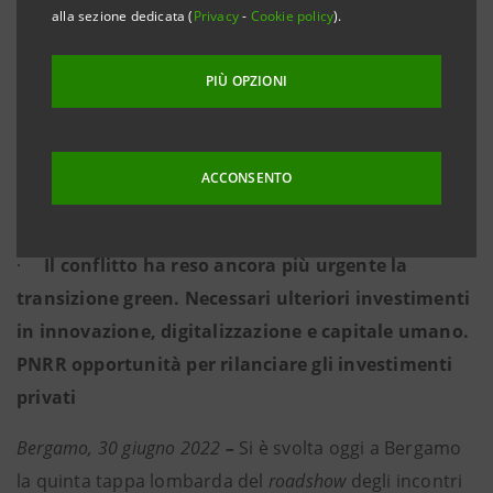
alla sezione dedicata (
Privacy
-
Cookie policy
).
sostenibilità, rafforzamento patrimoniale e
sostegno alle filiere in coerenza con il PNRR
PIÙ OPZIONI
·
La provincia di Bergamo si caratterizza per forte
vocazione industriale, elevata presenza sui
ACCONSENTO
mercati internazionali, filiere ramificate a livello
locale
·
Il conflitto ha reso ancora più urgente la
transizione green.
Necessari ulteriori investimenti
in innovazione, digitalizzazione e capitale umano.
PNRR opportunità per rilanciare gli investimenti
privati
Bergamo, 30 giugno 2022
–
Si è svolta oggi a Bergamo
la quinta tappa lombarda del
roadshow
degli incontri