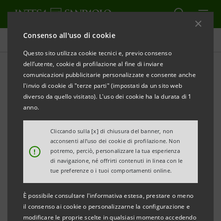
Consenso all'uso di cookie
Comunicati stampa
Questo sito utilizza cookie tecnici e, previo consenso
dell’utente, cookie di profilazione al fine di inviare
STAMPA
AGGIORNA
comunicazioni pubblicitarie personalizzate e consente anche
“DISEGNARE IL FUTURO: COMPETITIVITÀ,
l'invio di cookie di "terze parti" (impostati da un sito web
INNOVAZIONE, SOSTENIBILITÀ”
diverso da quello visitato). L'uso dei cookie ha la durata di 1
anno.
NUOVO ACCORDO INTESA SANPAOLO E
CONFINDUSTRIA
Cliccando sulla [x] di chiusura del banner, non
acconsenti all’uso dei cookie di profilazione. Non
12,5 MILIARDI DI EURO PER LE IMPRESE DEL
!
potremo, perciò, personalizzare la tua esperienza
PIEMONTE
di navigazione, né offrirti contenuti in linea con le
tue preferenze o i tuoi comportamenti online.
Oggi
a Cuneo,
nella nuova sede di
È possibile consultare l'informativa estesa, prestare o meno
Confindustria Cuneo, la presentazione del
il consenso ai cookie o personalizzarne la configurazione e
protocollo siglato lo scorso ottobre
modificare le proprie scelte in qualsiasi momento accedendo