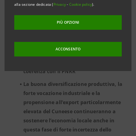
alla sezione dedicata (
Privacy
-
Cookie policy
).
Plafond nazionale di 150 miliardi di euro:
sostenibilità, innovazione e transizione
PIÙ OPZIONI
digitale, rafforzamento patrimoniale,
sostegno alle filiere e capitale umano al
centro della collaborazione tra Intesa
ACCONSENTO
Sanpaolo e Confindustria per dare nuove
prospettive di crescita all’industria, in
coerenza con il PNRR
La buona diversificazione produttiva, la
forte vocazione industriale e la
propensione all’export particolarmente
elevata del Cuneese continueranno a
sostenere l’economia locale anche in
questa fase di forte incertezza dello