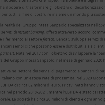
 modello alternativo che rispetti l'ambiente e integri l'in
ha il potere di trasformare gli obiettivi di decarbonizzazione
i per tutti, al fine di costruire insieme un mondo più sosten
la realtà del Gruppo Intesa Sanpaolo specializzata nell’
ope
 servizi di
instant banking
, offerti attraverso accordi commer
e riferimento al settore
fintech
. Banca 5 sviluppa servizi d
ancari semplici che possono essere distribuiti sia a clienti
i
partner
). Nata nel 2017 con l'obiettivo di sviluppare la "b
iva del Gruppo Intesa Sanpaolo, nel mese di gennaio 2020 
ttiva nel settore dei servizi di pagamento e bancari di bas
italiano con un'estesa rete di prossimità. Nel 2020 Mooney 
EBITDA di circa 82 milioni di euro. I ricavi netti hanno vi
irca nel periodo 2019-2021, mentre l'EBITDA è stato caratt
rale. La società ha circa 20 milioni di clienti e ogni anno ge