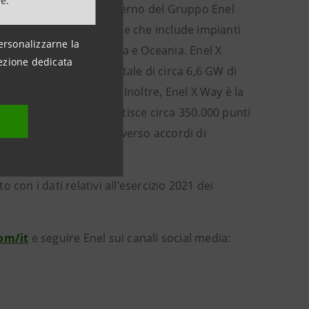
ne.
 Green Power, che all’interno del Gruppo Enel
con un
mix
di generazione che include impianti
ersonalizzarne la
e Americhe, in Africa, Asia e Oceania. Enel X
ezione dedicata
Enel, ha una capacità totale di circa 6,6 GW di
mulo “
behind the meter
”. Inoltre, Enel X Way è la
lità elettrica, che gestisce circa 350.000 punti
sia direttamente che attraverso accordi di
 con i dati relativi all’esercizio 2021 dei
om/it
e seguire Enel sui canali social media: