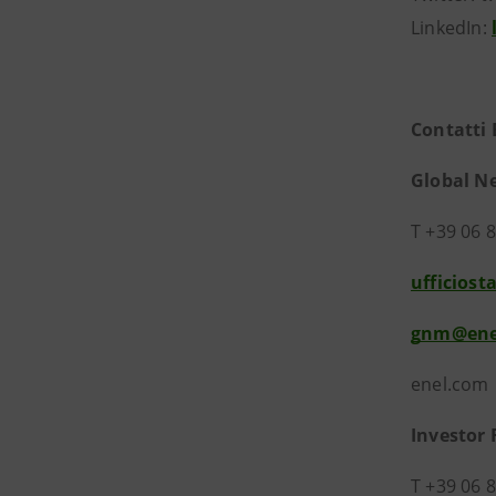
LinkedIn:
Contatti 
Global
T +39 0
ufficios
gnm@ene
enel.com
Investor 
T +39 06 