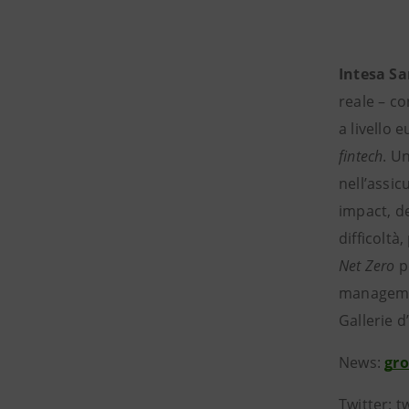
Intesa S
reale – co
a livello 
fintech
. U
nell’assic
impact, de
difficoltà
Net Zero
pe
management
Gallerie d
News:
gr
Twitter: 