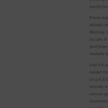
equity (in
Previa app
attività r
Mooney. In
sociale di
joint finte
modello 
Enel X
è l
Leader
mon
circa 6,6 
mondo. Att
ciascun
p
incentrato