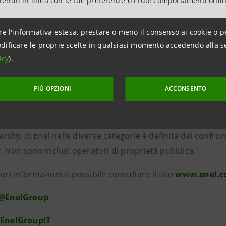
ntenuti in linea con le tue preferenze o i tuoi comportamenti onli
fornisce energia a circa 70 milioni di case e aziende. Enel
e rinnovabili, conta su una capacità totale di oltre 54 GW 
re l'informativa estesa, prestare o meno il consenso ai cookie o p
lari, geotermici, idroelettrici e di accumulo, in Europa, nell
dificare le proprie scelte in qualsiasi momento accedendo alla s
ail, la
business line
globale di servizi energetici avanzati di 
icy
).
esponse
gestiti a livello globale e 59 MW di capacità di accu
iness lin
e globale del Gruppo interamente dedicata alla mobi
PIÙ OPZIONI
ACCONSENTO
a pubblici e privati per veicoli elettrici in tutto il mondo, 
bilità.
ership
di Enel nelle diverse categorie è definita dal confronto
r
. Non sono inclusi operatori di proprietà pubblica.
ri informazioni è possibile consultare il sito
www.enel.c
@EnelGroup
EnelGroupIT