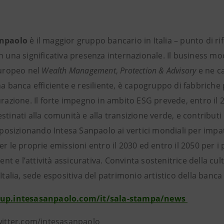
anpaolo
è il maggior gruppo bancario in Italia – punto di r
n una significativa presenza internazionale. Il business mo
europeo nel
Wealth Management
,
Protection & Advisory
e ne ca
na banca efficiente e resiliente, è capogruppo di fabbriche 
urazione. Il forte impegno in ambito ESG prevede, entro il 2
stinati alla comunità e alla transizione verde, e contribut
, posizionando Intesa Sanpaolo ai vertici mondiali per imp
r le proprie emissioni entro il 2030 ed entro il 2050 per i p
 e l’attività assicurativa. Convinta sostenitrice della cul
’Italia, sede espositiva del patrimonio artistico della banca 
oup.intesasanpaolo.com/it/sala-stampa/news
twitter.com/intesasanpaolo