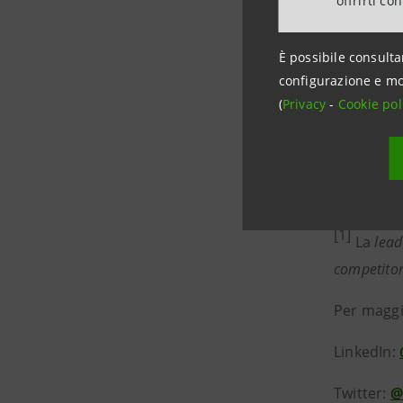
offrirti co
Il Gruppo 
gestisce l
È possibile consulta
eolici, so
configurazione e mo
Global Ret
(
Privacy
-
Cookie pol
demand r
nuova
bus
di ricaric
interopera
[1]
La
lead
competito
Per maggio
LinkedIn:
Twitter:
@