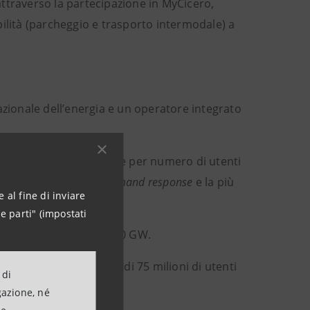
 attraverso la partecipazione in MyCicero,
ilità (parcheggio e trasporto intermodale) a
azionale dell’energia e un operatore integrato
il primo operatore di rete per numero di utenti
è
leader
mondiale in
demand response
e la più
 al fine di inviare
e parti" (impostati
acità totale di oltre 90 GW.
ioni di chilometri a più di 75 milioni di utenti
 di
gazione, né