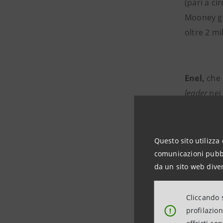
(pari a ci
Mooney ge
oltre 2 mil
Enel,
che 
leader
nei 
A livello 
finali e i
Questo sito utilizza 
grande
uti
comunicazioni pubbli
da un sito web diver
Enel è pr
Enel distr
Cliccando s
finali.
profilazio
!