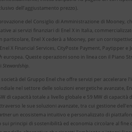
clusivo dell’aggiustamento prezzo).
rovazione del Consiglio di Amministrazione di Mooney, che s
elative ai servizi finanziari di Enel X in Italia, commerciali
 particolare, Enel X cederà a Mooney, per un corrispettivo d
 Enel X Financial Services, CityPoste Payment, Paytipper e 
ch
europea. Queste operazioni sono in linea con il Piano St
di
Stewardship
.
a società del Gruppo Enel che offre servizi per accelerare l
diale nel settore delle soluzioni energetiche avanzate, Ene
GW di capacità totale a livello globale e 59 MW di capacità
raverso le sue soluzioni avanzate, tra cui gestione dell'ener
artner
un ecosistema intuitivo e personalizzato di piattafor
 sui principi di sostenibilità ed economia circolare al fine 