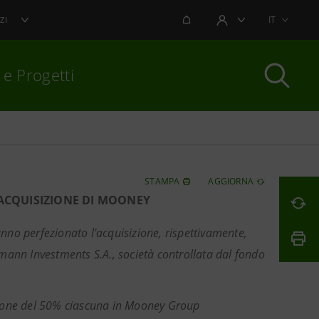
NOTIFICHE
IT
ZI
AREA UTENTE
 e Progetti
per chiudere
STAMPA
AGGIORNA
’ACQUISIZIONE DI MOONEY
anno perfezionato l'acquisizione, rispettivamente,
ann Investments S.A., società controllata dal fondo
ione del 50% ciascuna in Mooney Group