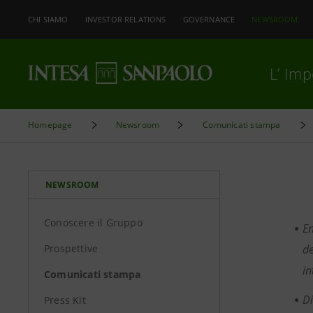
CHI SIAMO
INVESTOR RELATIONS
GOVERNANCE
NEWSROOM
L’ Im
Homepage
Newsroom
Comunicati stampa
NEWSROOM
Conoscere il Gruppo
En
Prospettive
de
in
Comunicati stampa
D
Press Kit