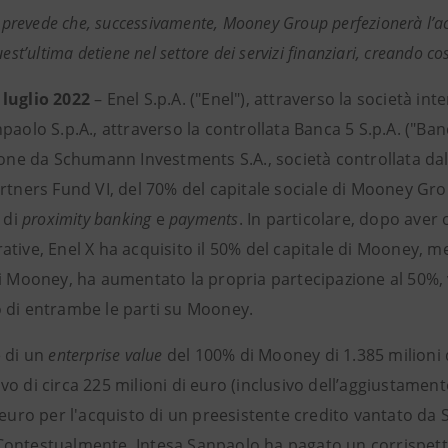
 prevede che, successivamente, Mooney Group perfezionerà l’acqu
est’ultima detiene nel settore dei servizi finanziari, creando c
 luglio 2022
– Enel S.p.A. ("Enel"), attraverso la società int
paolo S.p.A., attraverso la controllata Banca 5 S.p.A. ("Ba
ione da
Schumann Investments S.A., società controllata dal
artners Fund VI, del 70% del capitale sociale di Mooney Gro
i di
proximity banking
e
payments
. In particolare, dopo aver
tive, Enel X ha acquisito il 50% del capitale di Mooney, m
di Mooney, ha aumentato la propria partecipazione al 50%,
 di entrambe le parti su Mooney.
e di un
enterprise value
del 100% di Mooney di 1.385 milioni 
o di circa 225 milioni di euro (inclusivo dell’aggiustament
 euro per l'acquisto di un preesistente credito vantato da
ontestualmente, Intesa Sanpaolo ha pagato un corrispettivo