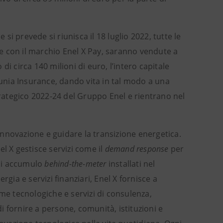
i prevede si riunisca il 18 luglio 2022, tutte le
zzate con il marchio Enel X Pay, saranno vendute a
i circa 140 milioni di euro, l’intero capitale
Junia Insurance, dando vita in tal modo a una
rategico 2022-24 del Gruppo Enel e rientrano nel
'innovazione e guidare la transizione energetica.
l X gestisce servizi come il
demand response
per
 di accumulo
behind-the-meter
installati nel
gia e servizi finanziari, Enel X fornisce a
me tecnologiche e servizi di consulenza,
di fornire a persone, comunità, istituzioni e