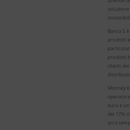
aziende un
soluzione 
sostenibil
Banca 5 è 
prodotti e
particolar
prodotti b
clienti de
distribut
Mooney è a
operatore 
euro e un 
del 17% c
arco tempo