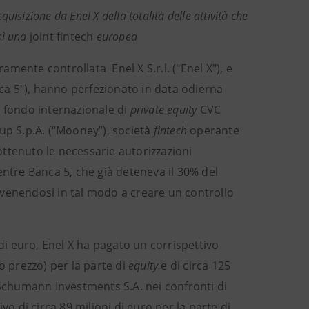
isizione da Enel X della totalità delle attività che
osì una
joint fintech
europea
eramente controllata Enel X S.r.l. ("Enel X"), e
nca 5"), hanno perfezionato in data odierna
 fondo internazionale di
private equity
CVC
up S.p.A. (“Mooney”), società
fintech
operante
 ottenuto le necessarie autorizzazioni
entre Banca 5, che già deteneva il 30% del
 venendosi in tal modo a creare un controllo
di euro, Enel X ha pagato un corrispettivo
o prezzo) per la parte di
equity
e di circa 125
 Schumann Investments S.A. nei confronti di
 di circa 89 milioni di euro per la parte di