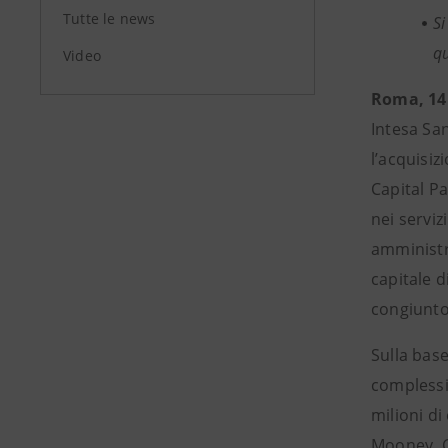
Tutte le news
Si
qu
Video
Roma, 14
Intesa San
l’acquisiz
Capital P
nei serviz
amministra
capitale 
congiunto
Sulla bas
complessiv
milioni di
Mooney. C