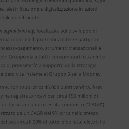
novazione tecnologica nella vita quotidiana. Ogni
, elettrificazione e digitalizzazione in azioni
ibile ed efficiente.
n digital banking
, focalizzata sullo sviluppo di
ciali con reti di prossimità e terze parti, con
i incasso-pagamento, strumenti transazionali e
 del Gruppo sia a tutti i consumatori (cittadini e
anca di prossimità" a supporto della strategia
ha dato vita insieme al Gruppo Sisal a Mooney.
e e, con i suoi circa 45.000 punti vendita, è un
ha registrato ricavi per circa 153 milioni di
sto un tasso annuo di crescita composto (“CAGR”)
erizzato da un CAGR del 9% circa nello stesso
stisce circa il 20% di tutte le bollette elettriche