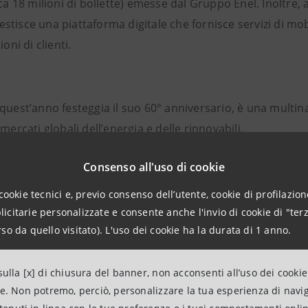
rca 18 milioni di bollette) emesse dal Gruppo Enel. Inoltre,
stisce una piattaforma digitale che fornisce servizi di mob
ioni di clienti.
quest’anno festeggia il suo 60° anniversario, è una multin
mercati globali dell’energia e delle rinnovabili.
mondiale, è il più grande operatore privato di rinnovabili, 
Consenso all'uso di cookie
l maggiore operatore
retail
per numero di clienti. Il Gruppo 
cookie tecnici e, previo consenso dell’utente, cookie di profilazione
[1]
lity
europea per EBITDA ordinario
.
citarie personalizzate e consente anche l'invio di cookie di "terz
so da quello visitato). L'uso dei cookie ha la durata di 1 anno.
esente in 30 paesi nel mondo e produce energia con una cap
ibuisce energia elettrica attraverso una rete di oltre 2,2 mil
ulla [x] di chiusura del banner, non acconsenti all’uso dei cookie
ne. Non potremo, perciò, personalizzare la tua esperienza di navi