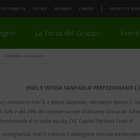
SOSTENIBILITÀ
SOCIALE
RESEARCH
CAREERS
PRODOTTI E SERVI
pegno
La Forza del Gruppo
Eventi
Dettaglio comunicato
premi
Invio
per cercare o
ESC
ENEL E INTESA SANPAOLO PERFEZIONANO L
el, attraverso Enel X, e Intesa Sanpaolo, attraverso Banca 5, h
l 50% e del 20% del capitale sociale di Mooney Group da Schum
ternazionale di
private equity
CVC Capital Partners Fund VI
i conseguenza, Enel X e Banca 5 detengono ora una partecipaz