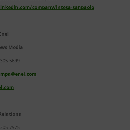
linkedin.com/company/intesa-sanpaolo
Enel
 News Media
6 8305 5699
tampa@enel.com
l.com
Relations
8305 7975