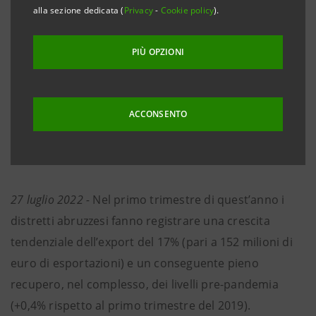
alla sezione dedicata (
Privacy
-
Cookie policy
).
Abbigliamento.
• Roberto Gabrielli (Intesa Sanpaolo): “Confermata
PIÙ OPZIONI
la capacità di resilienza del tessuto produttivo
abruzzese. Massimo impegno per supportare gli
investimenti strategici”
ACCONSENTO
• Gli Stati Uniti si confermano primo mercato di
sbocco per l’export distrettuale regionale
27 luglio 2022 -
Nel primo trimestre di quest’anno i
distretti abruzzesi fanno registrare una crescita
tendenziale dell’export del 17% (pari a 152 milioni di
euro di esportazioni) e un conseguente pieno
recupero, nel complesso, dei livelli pre-pandemia
(+0,4% rispetto al primo trimestre del 2019).