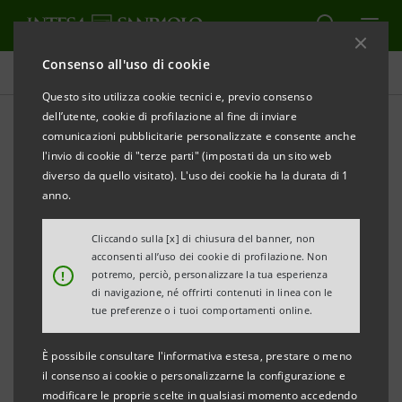
Consenso all'uso di cookie
Comunicati stampa
Questo sito utilizza cookie tecnici e, previo consenso
dell’utente, cookie di profilazione al fine di inviare
STAMPA
AGGIORNA
comunicazioni pubblicitarie personalizzate e consente anche
EXPORT DISTRETTI ABRUZZO:
l'invio di cookie di "terze parti" (impostati da un sito web
RECUPERATI I LIVELLI PRE-PANDEMIA
diverso da quello visitato). L'uso dei cookie ha la durata di 1
anno.
• Diffusi i dati del Monitor della Direzione Studi e
Ricerche Intesa Sanpaolo
Cliccando sulla [x] di chiusura del banner, non
acconsenti all’uso dei cookie di profilazione. Non
• Nel primo trimestre dell’anno export dei distretti
!
potremo, perciò, personalizzare la tua esperienza
regionali in crescita del 17% (per un valore totale di
di navigazione, né offrirti contenuti in linea con le
tue preferenze o i tuoi comportamenti online.
152 milioni di euro)
• La crescita è trainata dai due distretti
È possibile consultare l'informativa estesa, prestare o meno
dall’agroalimentare, che superano i livelli pre-
il consenso ai cookie o personalizzarne la configurazione e
modificare le proprie scelte in qualsiasi momento accedendo
Covid. Crescono a doppia cifra anche Mobilio e