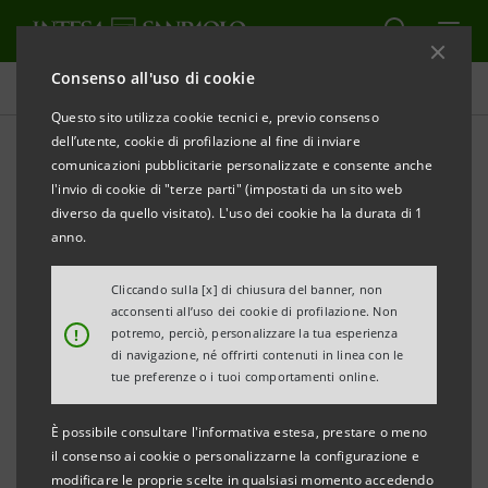
Consenso all'uso di cookie
Comunicati stampa
Questo sito utilizza cookie tecnici e, previo consenso
dell’utente, cookie di profilazione al fine di inviare
STAMPA
AGGIORNA
comunicazioni pubblicitarie personalizzate e consente anche
COMUNICATO STAMPA
l'invio di cookie di "terze parti" (impostati da un sito web
diverso da quello visitato). L'uso dei cookie ha la durata di 1
anno.
INTESA SANPAOLO E IL COMMISSARIO DELLA ZES
Cliccando sulla [x] di chiusura del banner, non
CAMPANIA
acconsenti all’uso dei cookie di profilazione. Non
!
potremo, perciò, personalizzare la tua esperienza
INSIEME PER IL RILANCIO DELL’ECONOMIA
di navigazione, né offrirti contenuti in linea con le
TERRITORIALE
tue preferenze o i tuoi comportamenti online.
È possibile consultare l'informativa estesa, prestare o meno
il consenso ai cookie o personalizzarne la configurazione e
Spinta agli investimenti sostenibili,
modificare le proprie scelte in qualsiasi momento accedendo