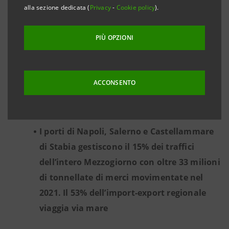
attività di attrazione di capitali esteri,
alla sezione dedicata (
Privacy
-
Cookie policy
).
promozione di accordi di filiera e corsi di
formazione per le imprese sono i punti
PIÙ OPZIONI
centrali del protocollo
Plafond di 1,5 miliardi di euro per favorire
ACCONSENTO
gli insediamenti produttivi nelle Zone
Economiche Speciali meridionali
I porti di Napoli, Salerno e Castellammare
di Stabia gestiscono il 15% dei traffici
dell’intero Mezzogiorno con oltre 33 milioni
di tonnellate di merci movimentate nel
2021. Il 53% dell’import-export regionale
viaggia via mare