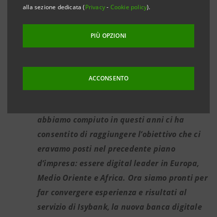
migliore experience
alla sezione dedicata (
Privacy
-
Cookie policy
).
I clienti possono contare su una
PIÙ OPZIONI
piattaforma digitale innovativa, inclusiva e
pienamente integrata alla rete fisica
Stefano Barrese, responsabile Divisione
ACCONSENTO
Banca dei Territori Intesa Sanpaolo: “
Il
percorso di trasformazione digitale che
abbiamo compiuto in questi anni ci ha
consentito di raggiungere l’obiettivo che ci
eravamo posti nel precedente piano
d’impresa: essere digital leader in Europa,
Medio Oriente e Africa. Ora siamo pronti per
far convergere esperienza e risultati al
servizio di Isybank, la nuova banca digitale