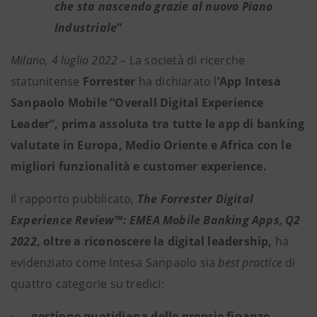
che sta nascendo grazie al nuovo Piano
Industriale
”
Milano, 4 luglio 2022
– La società di ricerche
statunitense
Forrester
ha dichiarato l
’App Intesa
Sanpaolo Mobile “Overall Digital Experience
Leader”, prima assoluta tra tutte le app di banking
valutate in Europa, Medio Oriente e Africa con le
migliori funzionalità e customer experience.
Il rapporto pubblicato,
The Forrester Digital
Experience Review™: EMEA Mobile Banking Apps, Q2
2022
, oltre a riconoscere la digital leadership,
ha
evidenziato come Intesa Sanpaolo sia
best practice
di
quattro categorie su tredici:
·
gestione quotidiana delle proprie finanze