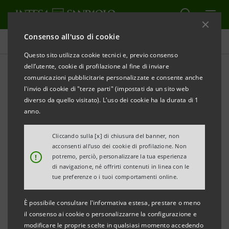
Consenso all'uso di cookie
Comunicati stampa
Questo sito utilizza cookie tecnici e, previo consenso
dell’utente, cookie di profilazione al fine di inviare
STAMPA
AGGIORNA
comunicazioni pubblicitarie personalizzate e consente anche
INTESA SANPAOLO MOBILE MIGLIORE APP DI
l'invio di cookie di "terze parti" (impostati da un sito web
BANKING
diverso da quello visitato). L'uso dei cookie ha la durata di 1
IN EUROPA, MEDIO ORIENTE E AFRICA
anno.
Cliccando sulla [x] di chiusura del banner, non
acconsenti all’uso dei cookie di profilazione. Non
!
potremo, perciò, personalizzare la tua esperienza
Per Forrester Research, una delle principali
di navigazione, né offrirti contenuti in linea con le
società di Ricerca e Advisory a livello
tue preferenze o i tuoi comportamenti online.
globale, l’App Intesa Sanpaolo Mobile è il
È possibile consultare l'informativa estesa, prestare o meno
“Digital Leader” in Europa, Medio Oriente e
il consenso ai cookie o personalizzarne la configurazione e
Africa con le migliori funzionalità e la
modificare le proprie scelte in qualsiasi momento accedendo