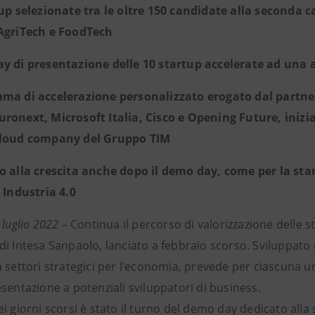
tup selezionate tra le oltre 150 candidate alla seconda 
AgriTech e FoodTech
 di presentazione delle 10 startup accelerate ad una a
ma di accelerazione personalizzato erogato dal partner
ronext, Microsoft Italia, Cisco e Opening Future, inizi
cloud company del Gruppo TIM
o alla crescita anche dopo il demo day, come per la sta
e Industria 4.0
 luglio 2022
– Continua il percorso di valorizzazione delle
i Intesa Sanpaolo, lanciato a febbraio scorso. Sviluppato ne
 settori strategici per l’economia, prevede per ciascuna u
sentazione a potenziali sviluppatori di business.
i giorni scorsi è stato il turno del demo day dedicato all