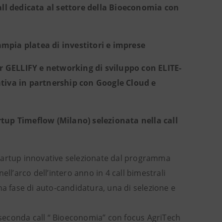
call dedicata al settore della Bioeconomia con
mpia platea di investitori e imprese
 GELLIFY e networking di sviluppo con ELITE-
ativa in partnership con Google Cloud e
rtup Timeflow (Milano) selezionata nella call
 startup innovative selezionate dal programma
ll’arco dell’intero anno in 4 call bimestrali
na fase di auto-candidatura, una di selezione e
a seconda call “ Bioeconomia” con focus AgriTech