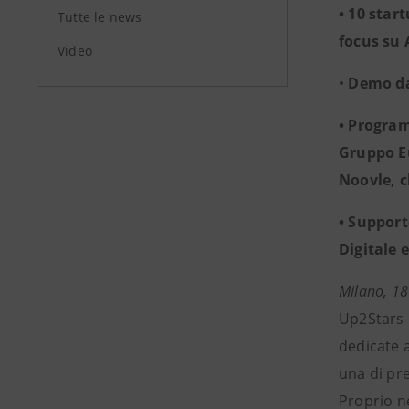
• 10 star
Tutte le news
focus su 
Video
•
Demo day
• Program
Gruppo Eu
Noovle, 
• Support
Digitale 
Milano, 18
Up2Stars d
dedicate a
una di pre
Proprio ne