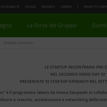
SOSTENIBILITÀ
SOCIALE
RESEARCH
CAREERS
PRODOTTI E SERVI
pegno
La Forza del Gruppo
Eventi
Dettaglio comunicato
premi
Invio
per cercare o
ESC
LE STARTUP INCONTRANO PMI E 
NEL SECONDO DEMO DAY DI “
PRESENTATE 10 STARTUP OPERANTI NEL SE
rs” è il programma ideato da Intesa Sanpaolo in colla
dicato a crescita, accelerazione e networking delle sta