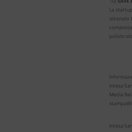
10)
SAVE A
La startup
ottenuto 
compostabi
polistirolo
Informazi
Intesa Sa
Media Rela
stampa@in
Intesa Sa