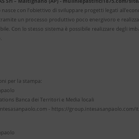
S Srl – Maltignano (AP) - muliniepastifici1875.com/sit
 nasce con l’obiettivo di sviluppare progetti legati all’eco
tramite un processo produttivo poco energivoro e realizz
le. Con lo stesso sistema è possibile realizzare degli imba
.
oni per la stampa:
npaolo
tions Banca dei Territori e Media locali
tesasanpaolo.com - https://group.intesasanpaolo.com/i
npaolo