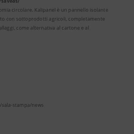
e/saveas/
nomia circolare. Kalipanel è un pannello isolante
ato con sottoprodotti agricoli, completamente
llaggi, come alternativa al cartone e al
t/sala-stampa/news