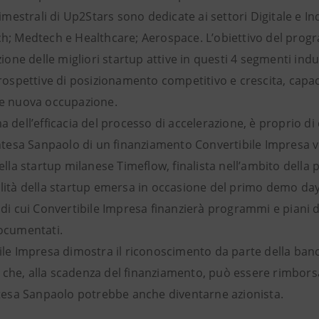
bimestrali di Up2Stars sono dedicate ai settori Digitale e 
h; Medtech e Healthcare; Aerospace. L’obiettivo del progr
zione delle migliori startup attive in questi 4 segmenti indu
prospettive di posizionamento competitivo e crescita, capa
e nuova occupazione.
 dell’efficacia del processo di accelerazione, è proprio di q
Intesa Sanpaolo di un finanziamento Convertibile Impresa v
ella startup milanese Timeflow, finalista nell’ambito della p
lità della startup emersa in occasione del primo demo day 
di cui Convertibile Impresa finanzierà programmi e piani di
ocumentati.
ile Impresa dimostra il riconoscimento da parte della banca
he, alla scadenza del finanziamento, può essere rimborsato
ntesa Sanpaolo potrebbe anche diventarne azionista.