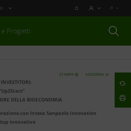
NOTIFICHE
IT
ZI
AREA UTENTE
 e Progetti
per chiudere
STAMPA
AGGIORNA
INVESTITORI:
Up2Stars”
TTORE DELLA BIOECONOMIA
borazione con Intesa Sanpaolo Innovation
rtup innovative