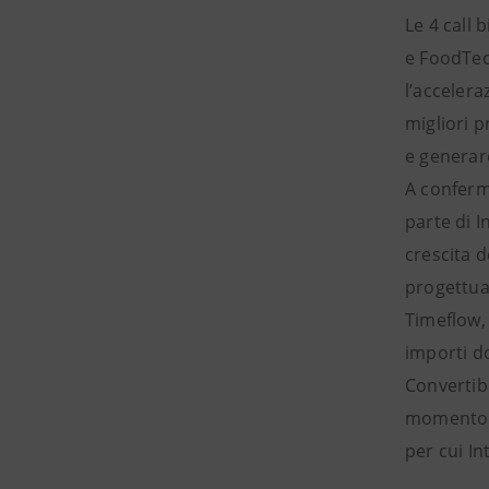
Le 4 call 
e FoodTec
l’accelera
migliori 
e generar
A conferma
parte di 
crescita d
progettua
Timeflow, 
importi d
Convertib
momento c
per cui I