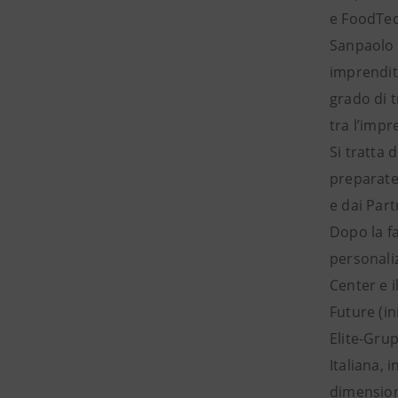
e FoodTech
Sanpaolo 
imprendito
grado di t
tra l’impr
Si tratta 
preparate 
e dai Part
Dopo la f
personali
Center e i
Future (i
Elite-Gru
Italiana, 
dimension