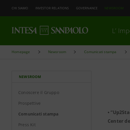
CHI SIAMO
INVESTOR RELATIONS
GOVERNANCE
NEWSROOM
L’ Im
Homepage
Newsroom
Comunicati stampa
NEWSROOM
Conoscere il Gruppo
Prospettive
• “Up2Sta
Comunicati stampa
Center de
Press Kit