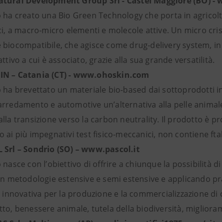
tural Development Group Srl - Castel Maggiore (BO) 
 ha creato una Bio Green Technology che porta in agricoltu
ci, a macro-micro elementi e molecole attive. Un micro cris
biocompatibile, che agisce come drug-delivery system, in g
attivo a cui è associato, grazie alla sua grande versatilità.
N – Catania (CT) - www.ohoskin.com
 ha brevettato un materiale bio-based dai sottoprodotti ind
arredamento e automotive un’alternativa alla pelle anima
lla transizione verso la carbon neutrality. Il prodotto è p
 ai più impegnativi test fisico-meccanici, non contiene ftal
Srl – Sondrio (SO) – www.pascol.it
 nasce con l’obiettivo di offrire a chiunque la possibilità d
con metodologie estensive e semi estensive e applicando pr
a innovativa per la produzione e la commercializzazione di 
to, benessere animale, tutela della biodiversità, miglioram