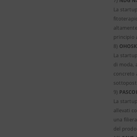
7)
NDG Na
La startup
fitoterapi
altamente 
principio 
8)
OHOSKI
La startup
di moda, 
concreto a
sottoposto
9)
PASCOL 
La startup
allevati 
una filier
del prodot