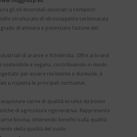
- www.ndggroup.eu
ra gli oli essenziali associati a composti
tallo strutturato di idrossiapatite carbonatata
rado di attivare e potenziare l’azione del
ustriali di arance e fichidindia. Offre ai brand
le sostenibile e vegana, contribuendo in modo
rogettato per essere resistente e durevole, è
ati e rispetta le principali normative.
i acquistare carne di qualità eccelsa da bovini
atiche di agricoltura rigenerativa. Rappresenta
carne bovina, ottenendo benefici sulla qualità
ento della qualità del suolo.