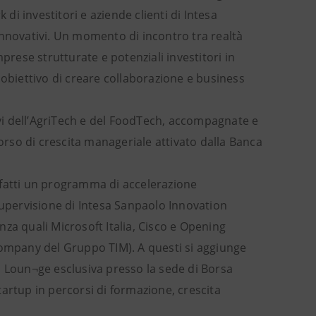
i investitori e aziende clienti di Intesa
innovativi. Un momento di incontro tra realtà
prese strutturate e potenziali investitori in
 obiettivo di creare collaborazione e business
tivi dell’AgriTech e del FoodTech, accompagnate e
corso di crescita manageriale attivato dalla Banca
nfatti un programma di accelerazione
supervisione di Intesa Sanpaolo Innovation
za quali Microsoft Italia, Cisco e Opening
company del Gruppo TIM). A questi si aggiunge
a Loun¬ge esclusiva presso la sede di Borsa
artup in percorsi di formazione, crescita