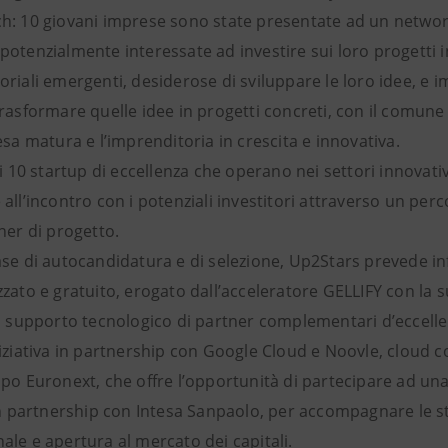
: 10 giovani imprese sono state presentate ad un network d
potenzialmente interessate ad investire sui loro progetti 
riali emergenti, desiderose di sviluppare le loro idee, e im
rasformare quelle idee in progetti concreti, con il comune
esa matura e l’imprenditoria in crescita e innovativa.
di 10 startup di eccellenza che operano nei settori innova
all’incontro con i potenziali investitori attraverso un per
ner di progetto.
ase di autocandidatura e di selezione, Up2Stars prevede i
zzato e gratuito, erogato dall’acceleratore GELLIFY con la 
l supporto tecnologico di partner complementari d’eccellen
niziativa in partnership con Google Cloud e Noovle, cloud 
ppo Euronext, che offre l’opportunità di partecipare ad un
in partnership con Intesa Sanpaolo, per accompagnare le st
ale e apertura al mercato dei capitali.