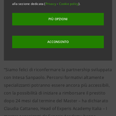
Technology - ha rinnovato, a condizioni migliorative,
alla sezione dedicata (
Privacy
-
Cookie policy
).
l’accordo con Intesa Sanpaolo per l’erogazione di “per
Merito”, un prestito dedicato agli studenti universitari
PIÙ OPZIONI
e dal 2021 anche ai corsisti dei master di Experis. Si
tratta di un finanziamento che non richiede alcuna
garanzia e che può essere rimborsato in un periodo
ACCONSENTO
lungo fino a 30 anni a condizioni estremamente
vantaggiose.
“Siamo felici di riconfermare la partnership sviluppata
con Intesa Sanpaolo. Percorsi formativi altamente
specializzanti potranno essere ancora più accessibili,
con la possibilità di iniziare a rimborsare il prestito
dopo 24 mesi dal termine del Master – ha dichiarato
Claudia Cattaneo, Head of Experis Academy Italia – I