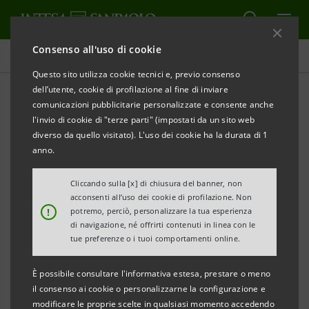
Consenso all'uso di cookie
Comunicati stampa
Questo sito utilizza cookie tecnici e, previo consenso
dell’utente, cookie di profilazione al fine di inviare
STAMPA
AGGIORNA
comunicazioni pubblicitarie personalizzate e consente anche
Rinnovato l’accordo tra Experis Academy e Intesa
l'invio di cookie di "terze parti" (impostati da un sito web
Sanpaolo per consentire l’accesso al credito agli
diverso da quello visitato). L'uso dei cookie ha la durata di 1
studenti dei Master
anno.
La formazione specialistica di Experis Academy in
Cliccando sulla [x] di chiusura del banner, non
acconsenti all’uso dei cookie di profilazione. Non
ambito ICT si conferma
!
potremo, perciò, personalizzare la tua esperienza
sempre più accessibile e sostenibile
di navigazione, né offrirti contenuti in linea con le
tue preferenze o i tuoi comportamenti online.
Milano, 29 agosto 2022 – Experis Academy - training
È possibile consultare l'informativa estesa, prestare o meno
center di ManpowerGroup specializzato nella
il consenso ai cookie o personalizzarne la configurazione e
formazione professionale nell’ambito dell’Information
modificare le proprie scelte in qualsiasi momento accedendo