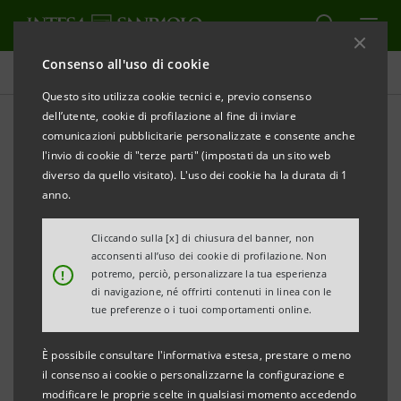
Consenso all'uso di cookie
Comunicati stampa
Questo sito utilizza cookie tecnici e, previo consenso
dell’utente, cookie di profilazione al fine di inviare
STAMPA
AGGIORNA
comunicazioni pubblicitarie personalizzate e consente anche
COMUNICATO STAMPA
l'invio di cookie di "terze parti" (impostati da un sito web
diverso da quello visitato). L'uso dei cookie ha la durata di 1
anno.
INTESA SANPAOLO INSIEME A RONCADIN:
Cliccando sulla [x] di chiusura del banner, non
acconsenti all’uso dei cookie di profilazione. Non
SOTTOSCRITTO UN ACCORDO
!
potremo, perciò, personalizzare la tua esperienza
di navigazione, né offrirti contenuti in linea con le
PER SOSTENERE LA FILIERA DELLA PIZZA
tue preferenze o i tuoi comportamenti online.
SURGELATA DI QUALITÀ
È possibile consultare l'informativa estesa, prestare o meno
il consenso ai cookie o personalizzarne la configurazione e
modificare le proprie scelte in qualsiasi momento accedendo