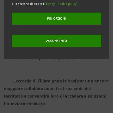
·
Il marchio Roncadin aggrega circa 600 fornitori
alla sezione dedicata (
Privacy
-
Cookie policy
).
presenti in 80 province italiane.
PIÙ OPZIONI
·
L’appartenenza alla filiera è un
ACCONSENTO
riconoscimento che Roncadin insieme alla banca
hanno voluto attribuire alle aziende del territorio
facenti parte del processo produttivo e distributivo
·
L’accordo di Filiera pone le basi per una ancora
maggiore collaborazione tra le aziende del
territorio e consentirà loro di accedere a soluzioni
finanziarie dedicate.