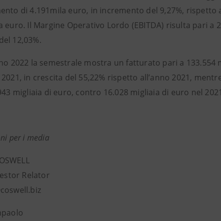
ento di 4.191mila euro, in incremento del 9,27%, rispetto
 euro. Il Margine Operativo Lordo (EBITDA) risulta pari a 
el 12,03%.
no 2022 la semestrale mostra un fatturato pari a 133.554 mi
2021, in crescita del 55,22% rispetto all’anno 2021, mentr
943 migliaia di euro, contro 16.028 migliaia di euro nel 2021
ni per i media
COSWELL
vestor Relator
coswell.biz
npaolo