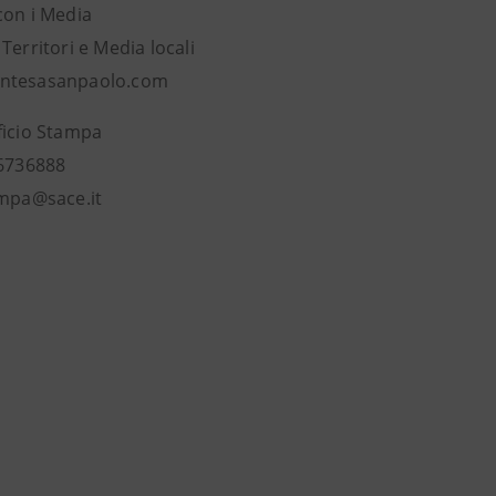
con i Media
Territori e Media locali
ntesasanpaolo.com
ficio Stampa
 6736888
ampa@sace.it