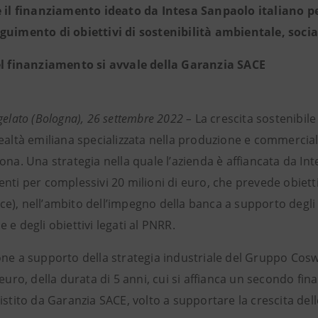
è il finanziamento ideato da Intesa Sanpaolo italiano p
guimento di obiettivi di sostenibilità ambientale, soci
el finanziamento si avvale della Garanzia SACE
gelato (Bologna), 26 settembre 2022 –
La crescita sostenibile
ealtà emiliana specializzata nella produzione e commerciali
ona. Una strategia nella quale l’azienda è affiancata da I
nti per complessivi 20 milioni di euro, che prevede obietti
e), nell’ambito dell’impegno della banca a supporto degli 
 e degli obiettivi legati al PNRR.
one a supporto della strategia industriale del Gruppo Cosw
 euro, della durata di 5 anni, cui si affianca un secondo fin
istito da Garanzia SACE, volto a supportare la crescita dell