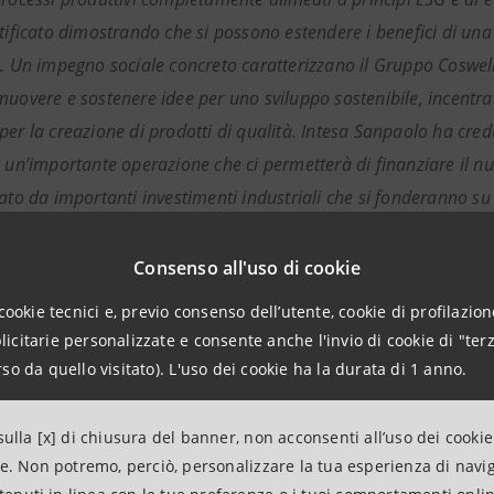
rtificato dimostrando che si possono estendere i benefici di u
o. Un impegno sociale concreto caratterizzano il Gruppo Coswel
uovere e sostenere idee per uno sviluppo sostenibile, incentrand
per la creazione di prodotti di qualità. Intesa Sanpaolo ha cred
e un’importante operazione che ci permetterà di finanziare il
ato da importanti investimenti industriali che si fonderanno su 
a; risparmio energetico; minor impatto ambientale. La crescita
nto delle nostre Risorse Umane e dalla continua ricerca di pers
Consenso all'uso di cookie
rations a conferma che le nostre persone sono e saranno il ver
cookie tecnici e, previo consenso dell’utente, cookie di profilazione
o.”
citarie personalizzate e consente anche l'invio di cookie di "terz
so da quello visitato). L'uso dei cookie ha la durata di 1 anno.
o continuamente talenti
- afferma
Alessandro Ferrari
, Dire
sieme, contribuendo a sviluppare il business e le competenze. I 
ulla [x] di chiusura del banner, non acconsenti all’uso dei cookie
di creare valore ed imparare attraverso il lavoro di squadra. Si
ne. Non potremo, perciò, personalizzare la tua esperienza di navi