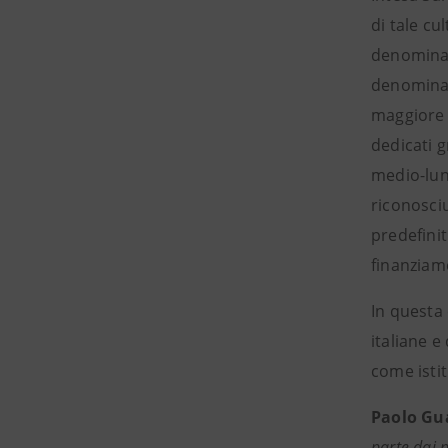
di tale cu
denominat
denominat
maggiore s
dedicati g
medio-lun
riconosci
predefinit
finanziam
In questa 
italiane e
come isti
Paolo Gu
parte dai 