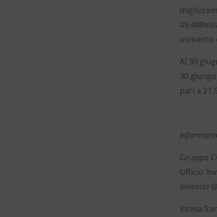
miglioram
49.408mila
aumento d
Al 30 giug
30 giungo 
pari a 21.
Informazio
Gruppo 
Ufficio In
investor@
Intesa Sa