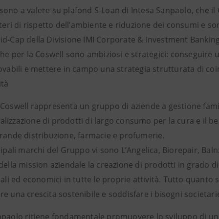
sono a valere su plafond S-Loan di Intesa Sanpaolo, che il
iteri di rispetto dell’ambiente e riduzione dei consumi e so
id-Cap della Divisione IMI Corporate & Investment Banking
che per la Coswell sono ambiziosi e strategici: conseguire 
ovabili e mettere in campo una strategia strutturata di coin
ità
 Coswell rappresenta un gruppo di aziende a gestione famil
izzazione di prodotti di largo consumo per la cura e il be
grande distribuzione, farmacie e profumerie.
cipali marchi del Gruppo vi sono L’Angelica, Biorepair, Baln
della mission aziendale la creazione di prodotti in grado di 
iali ed economici in tutte le proprie attività. Tutto quanto
e una crescita sostenibile e soddisfare i bisogni societarie
npaolo ritiene fondamentale promuovere lo sviluppo di un