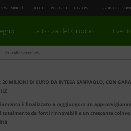
SOSTENIBILITÀ
SOCIALE
RESEARCH
CAREERS
PRODOTTI E SERVI
pegno
La Forza del Gruppo
Eventi
Dettaglio comunicato
premi
Invio
per cercare o
ESC
 20 MILIONI DI EURO DA INTESA SANPAOLO, CON GARAN
ILE
nziamento è finalizzato a raggiungere un approvvigiona
 totalmente da fonti rinnovabili e un crescente coinvolg
lità