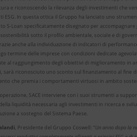
ltura e riconoscendo la rilevanza degli investimenti che ven
i ESG. In questa ottica il Gruppo ha lanciato uno strume
o S-Loan specificatamente disegnato per accompagnare gli 
ostenibilità sotto il profilo ambientale, sociale e di gove
razie anche alla individuazione di indicatori di performanc
go termine delle imprese con condizioni dedicate agevolate
ute al raggiungimento degli obiettivi di miglioramento in a
i, sarà riconosciuto uno sconto sul finanziamento al fine di
ento che premia i comportamenti virtuosi in ambito sosteni
operazione, SACE interviene con i suoi strumenti a support
 della liquidità necessaria agli investimenti in ricerca e svi
tuzione a sostegno del Sistema Paese.
alandi
, Presidente del Gruppo Coswell:
“Un anno dopo la n
processi produttivi completamente allineati a principi ESG e di