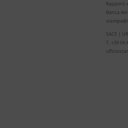
Rapporti 
Banca dei 
stampa@i
SACE | Uf
T. +39 06
ufficiost