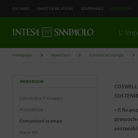
CHI SIAMO
INVESTOR RELATIONS
GOVERNANCE
NEWSROOM
L’ Im
Homepage
Newsroom
Comunicati stampa
NEWSROOM
COSWELL:
SOSTENIB
Conoscere il Gruppo
Prospettive
• Il fina
pressoché
Comunicati stampa
sostenibi
Press Kit