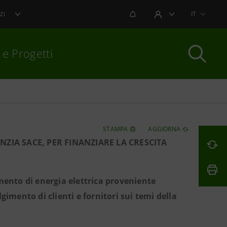
NOTIFICHE
IT
ZI
AREA UTENTE
 e Progetti
per chiudere
STAMPA
AGGIORNA
ZIA SACE, PER FINANZIARE LA CRESCITA
mento di energia elettrica proveniente
imento di clienti e fornitori sui temi della