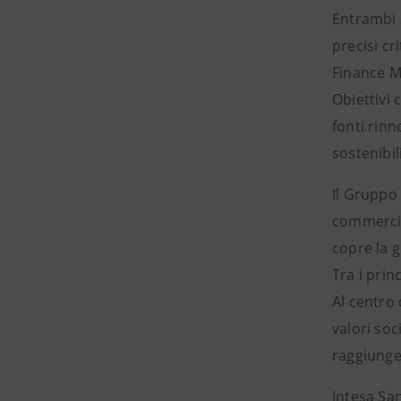
Entrambi 
precisi cr
Finance M
Obiettivi 
fonti rinn
sostenibil
Il Gruppo
commercial
copre la 
Tra i prin
Al centro 
valori soc
raggiunger
Intesa Sa