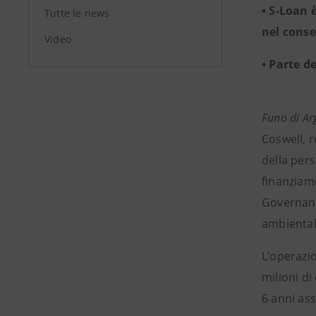
• S-Loan 
Tutte le news
nel conse
Video
• Parte d
Funo di Ar
Coswell, r
della pers
finanziame
Governanc
ambientale
L’operazi
milioni di
6 anni ass