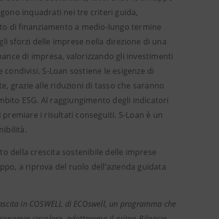
gono inquadrati nei tre criteri guida,
nto di finanziamento a medio-lungo termine
sforzi delle imprese nella direzione di una
rnance di impresa, valorizzando gli investimenti
e condivisi. S-Loan sostiene le esigenze di
, grazie alle riduzioni di tasso che saranno
mbito ESG. Al raggiungimento degli indicatori
 premiare i risultati conseguiti. S-Loan è un
bilità.
o della crescita sostenibile delle imprese
luppo, a riprova del ruolo dell’azienda guidata
ascita in COSWELL di ECOswell, un programma che
 economia circolare, adotteremo il primo Bilancio