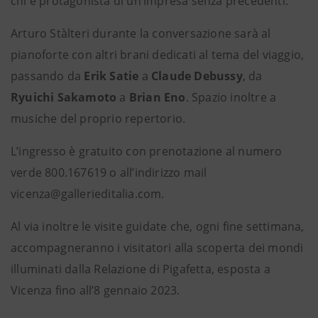
chi è protagonista di un’impresa senza precedenti.
Arturo Stàlteri durante la conversazione sarà al
pianoforte con altri brani dedicati al tema del viaggio,
passando da
Erik Satie
a
Claude Debussy
, da
Ryuichi Sakamoto
a
Brian Eno
. Spazio inoltre a
musiche del proprio repertorio.
L’ingresso è gratuito con prenotazione al numero
verde 800.167619 o all’indirizzo mail
vicenza@gallerieditalia.com.
Al via inoltre le visite guidate che, ogni fine settimana,
accompagneranno i visitatori alla scoperta dei mondi
illuminati dalla Relazione di Pigafetta, esposta a
Vicenza fino all’8 gennaio 2023.