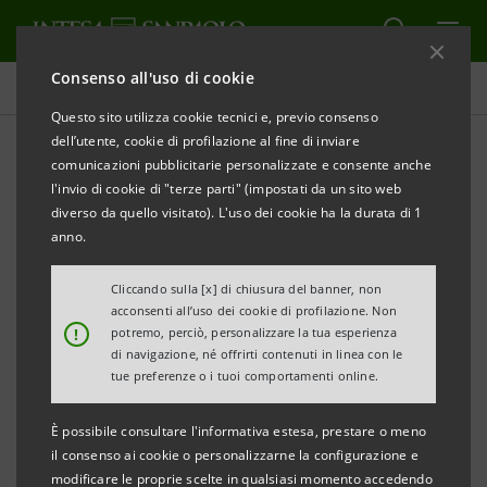
Consenso all'uso di cookie
Comunicati stampa
Questo sito utilizza cookie tecnici e, previo consenso
dell’utente, cookie di profilazione al fine di inviare
STAMPA
AGGIORNA
comunicazioni pubblicitarie personalizzate e consente anche
COMUNICATO STAMPA
l'invio di cookie di "terze parti" (impostati da un sito web
diverso da quello visitato). L'uso dei cookie ha la durata di 1
anno.
INTESA SANPAOLO: ALLE GALLERIE D’ITALIA DI
Cliccando sulla [x] di chiusura del banner, non
VICENZA IL PIANISTA ARTURO STÀLTERI OMAGGIA
acconsenti all’uso dei cookie di profilazione. Non
!
potremo, perciò, personalizzare la tua esperienza
PIGAFETTA IN MUSICA
di navigazione, né offrirti contenuti in linea con le
tue preferenze o i tuoi comportamenti online.
È possibile consultare l'informativa estesa, prestare o meno
Domenica 11 settembre alle 17 30
il pianista,
il consenso ai cookie o personalizzarne la configurazione e
storico collaboratore tra gli altri di Rino
modificare le proprie scelte in qualsiasi momento accedendo