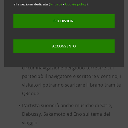
Gaetano, alle Gallerie d’Italia - Vicenza, museo
alla sezione dedicata (
Privacy
-
Cookie policy
).
di Intesa Sanpaolo, in una conversazione
musicale con il sociologo
Massimiano
PIÙ OPZIONI
Bucchi
Stalteri presenterà l’opera musicale ‘Il primo
ACCONSENTO
viaggio intorno al mondo’, composta per
l’occasione e dedicata alla prima
circumnavigazione del globo terrestre cui
partecipò il navigatore e scrittore vicentino; i
visitatori potranno scaricare il brano tramite
QRcode
L’artista suonerà anche musiche di Satie,
Debussy, Sakamoto ed Eno sul tema del
viaggio