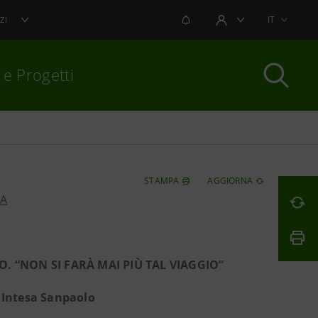
NOTIFICHE
IT
ZI
AREA UTENTE
 e Progetti
per chiudere
STAMPA
AGGIORNA
PA
 “NON SI FARÀ MAI PIÙ TAL VIAGGIO”
i Intesa Sanpaolo