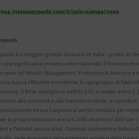
group.intesasanpaolo.com/it/sala-stampa/news
anpaolo
paolo è il maggior gruppo bancario in Italia – punto di ri
n una significativa presenza internazionale. Il business mo
europeo nel Wealth Management, Protection & Advisory e ne 
h. Una banca efficiente e resiliente, è capogruppo di fabb
urazione. Il forte impegno in ambito ESG prevede, entro il 2
stinati alla comunità e alla transizione verde, e contribut
, posizionando Intesa Sanpaolo ai vertici mondiali per imp
er le proprie emissioni entro il 2030 ed entro il 2050 per i p
 e l’attività assicurativa. Convinta sostenitrice della cul
’Italia, sede espositiva del patrimonio artistico della banca 