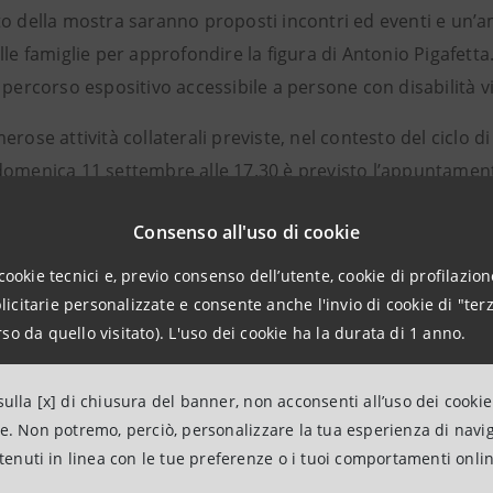
o della mostra saranno proposti incontri ed eventi e un’ampi
lle famiglie per approfondire la figura di Antonio Pigafetta. 
 percorso espositivo accessibile a persone con disabilità vi
erose attività collaterali previste, nel contesto del ciclo di
domenica 11 settembre alle 17.30 è previsto l’appuntamen
o Bucchi, sociologo e scrittore e Arturo Stàlteri, pianist
Consenso all'uso di cookie
occasione il compositore ha realizzato un brano musicale su
sposizione dei visitatori della mostra, scaricabile tramit
cookie tecnici e, previo consenso dell’utente, cookie di profilazione
citarie personalizzate e consente anche l'invio di cookie di "terz
ne del giorno di inaugurazione della mostra, il 6 settembre
so da quello visitato). L'uso dei cookie ha la durata di 1 anno.
isto alle Gallerie d’Italia una
speciale postazione per un
ta all’Ordine e della dedica che fece della
Relazione
al Gran M
ulla [x] di chiusura del banner, non acconsenti all’uso dei cookie
ne. Non potremo, perciò, personalizzare la tua esperienza di navi
o della mostra è realizzato da Edizioni Gallerie d’Italia | Skir
ntenuti in linea con le tue preferenze o i tuoi comportamenti onli
i Vicenza, insieme a quelli di Milano, Napoli e Torino, è par