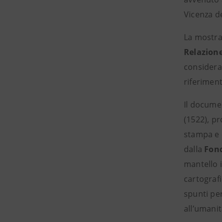
Vicenza de
La mostra,
Relazion
considerat
riferiment
Il docume
(1522), p
stampa e 
dalla
Fond
mantello i
cartograf
spunti per
all’umanit