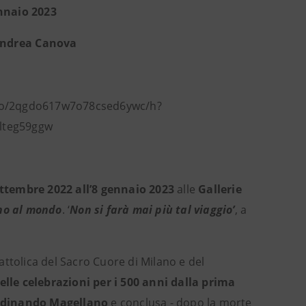
ennaio 2023
 Andrea Canova
/fo/2qgdo617w7o78csed6ywc/h?
dlteg59ggw
ettembre 2022 all’8 gennaio 2023
alle
Gallerie
rno al mondo
. ‘
Non si farà mai più tal viaggio’
, a
Cattolica del Sacro Cuore di Milano e del
elle celebrazioni per i 500 anni dalla prima
erdinando Magellano
e conclusa - dopo la morte