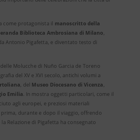
ha come protagonista il
manoscritto della
eranda Biblioteca Ambrosiana di Milano
,
da Antonio Pigafetta, e diventato testo di
 e delle Molucche di Nuño Garcia de Toreno
grafia del XV e XVI secolo, antichi volumi a
ertoliana
, del
Museo Diocesano di Vicenza
,
gio Emilia
. In mostra oggetti particolari, come il
iuto agli europei, e preziosi materiali
prima, durante e dopo il viaggio, offrendo
e la Relazione di Pigafetta ha consegnato