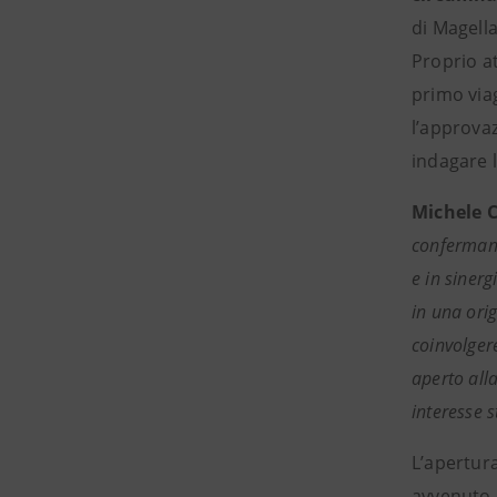
di Magell
Proprio at
primo viag
l’approvaz
indagare l
Michele 
confermano 
e in sinerg
in una ori
coinvolger
aperto alla
interesse s
L’apertura
avvenuto 