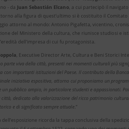
ano - da
Juan Sebastián Elcano
, a cui partecipò il navigat
torno alla figura di quest’ultimo si è costituito il Comitato
gio attorno al mondo: Antonio Pigafetta, vicentino, cronis
ione del Ministero della cultura, che riunisce studiosi e ist
’eredità dell’impresa di cui fu protagonista.
Coppola
, Executive Director Arte, Cultura e Beni Storici Int
parte viva della città, presenti nei momenti culturali più signif
ia con importanti istituzioni del Paese. Il contributo della Ban
ginale iniziativa espositiva, attorno cui proponiamo un progra
e un pubblico ampio, in particolare studenti e appassionati. P
 città, dedicato alla valorizzazione del ricco patrimonio cultura
torico e di significato sempre attuale
.”
 dell’esposizione ricorda la tappa conclusiva della spedizio
appunto il 6 settembre 1522, segnando uno dei momenti più 