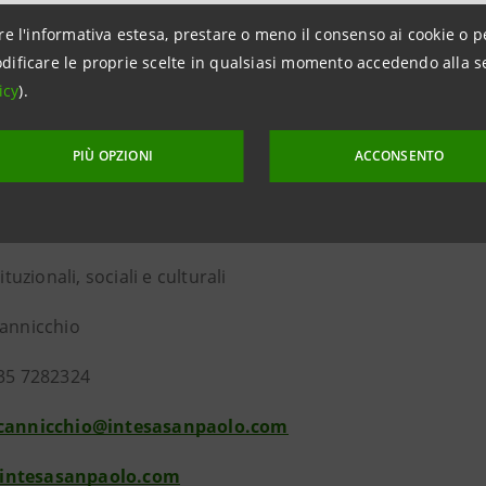
paolo, guidato da Michele Coppola, Executive Director Arte
re l'informativa estesa, prestare o meno il consenso ai cookie o p
dificare le proprie scelte in qualsiasi momento accedendo alla s
icy
).
ZIONI PER LA STAMPA
PIÙ OPZIONI
ACCONSENTO
anpaolo
 Associations Relations
tituzionali, sociali e culturali
cannicchio
335 7282324
scannicchio@intesasanpaolo.com
intesasanpaolo.com