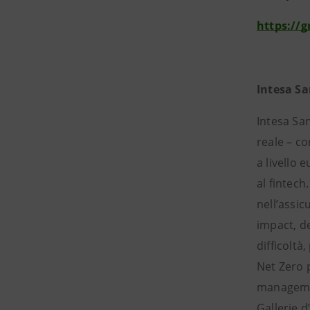
https://
Intesa S
Intesa San
reale – co
a livello 
al fintec
nell’assic
impact, de
difficoltà
Net Zero p
management
Gallerie d