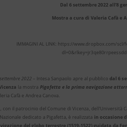
Dal 6 settembre 2022 all’8 g
Mostra a cura di Valeria Cafà e
IMMAGINI AL LINK: https://www.dropbox.com/scl
dl=0&rlkey=jr3qe80rrpeessd
 settembre 2022
– Intesa Sanpaolo apre al pubblico
dal 6 s
 Vicenza
la mostra
Pigafetta e la prima navigazione atto
Valeria Cafà e Andrea Canova.
va, con il patrocinio del Comune di Vicenza, dell’Università 
Nazionale dedicato a Pigafetta, è realizzata
in occasione d
igazione del globo terrestre (1519-1522) guidata da F