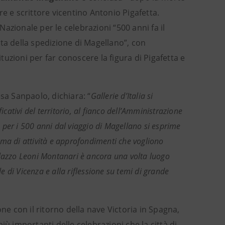
ore e scrittore vicentino Antonio Pigafetta.
 Nazionale per le celebrazioni “500 anni fa il
ta della spedizione di Magellano”, con
ituzioni per far conoscere la figura di Pigafetta e
esa Sanpaolo, dichiara: “
Gallerie d’Italia si
icativi del territorio, al fianco dell’Amministrazione
ca per i 500 anni dal viaggio di Magellano si esprime
mma di attività e approfondimenti che vogliono
alazzo Leoni Montanari è ancora una volta luogo
le di Vicenza e alla riflessione su temi di grande
ne con il ritorno della nave Victoria in Spagna,
importanti delle celebrazioni che la città di