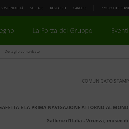
SOSTENIBILITÀ
SOCIALE
RESEARCH
CAREERS
PRODOTTI E SERVI
pegno
La Forza del Gruppo
Eventi
Dettaglio comunicato
premi
Invio
per cercare o
ESC
COMUNICATO STAM
GAFETTA E LA PRIMA NAVIGAZIONE ATTORNO AL MONDO.
Gallerie d’Italia - Vicenza, museo d