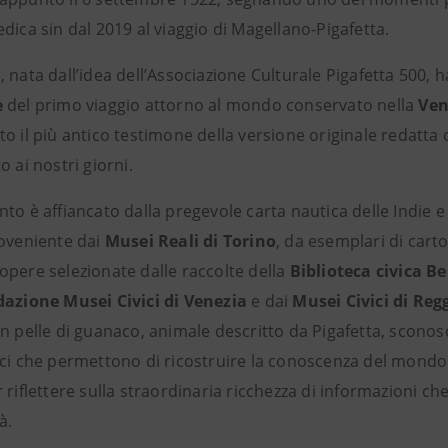
dica sin dal 2019 al viaggio di Magellano-Pigafetta.
 nata dall’idea dell’Associazione Culturale Pigafetta 500, 
e
del primo viaggio attorno al mondo conservato nella
Ven
o il più antico testimone della versione originale redatta 
o ai nostri giorni.
nto è affiancato dalla pregevole carta nautica delle Indie
roveniente dai
Musei Reali di Torino
, da esemplari di carto
opere selezionate dalle raccolte della
Biblioteca civica B
azione Musei Civici di Venezia
e dai
Musei Civici di Reg
n pelle di guanaco, animale descritto da Pigafetta, sconosc
ici che permettono di ricostruire la conoscenza del mondo 
 riflettere sulla straordinaria ricchezza di informazioni ch
à.