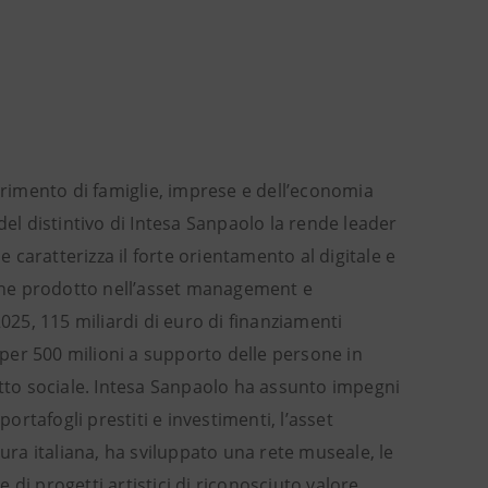
ferimento di famiglie, imprese e dell’economia
del distintivo di Intesa Sanpaolo la rende leader
caratterizza il forte orientamento al digitale e
riche prodotto nell’asset management e
025, 115 miliardi di euro di finanziamenti
i per 500 milioni a supporto delle persone in
atto sociale. Intesa Sanpaolo ha assunto impegni
ortafogli prestiti e investimenti, l’asset
tura italiana, ha sviluppato una rete museale, le
e di progetti artistici di riconosciuto valore.