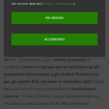
INTESA SANPAOLO SI CONFERMA PRIMA IN
alla sezione dedicata (
Privacy
-
Cookie policy
).
EUROPA PER LE RELAZIONI CON
INVESTITORI E ANALISTI E PER GLI ASPETTI
PIÙ OPZIONI
ESG
I risultati di un ampio sondaggio condotto da
ACCONSENTO
Institutional Investor
tra circa 1.400 investitori
istituzionali e analisti finanziari
Milano, 12 settembre 2022
-
Intesa Sanpaolo
si
conferma
prima in Europa per le relazioni con gli
investitori istituzionali e gli analisti finanziari e
per gli aspetti
ESG,
secondo la classifica 2022
stilata
dalla società di ricerca specializzata
Institutional
Investor
. In tale contesto, Intesa Sanpaolo è altresì
risultata la prima banca tra le “
Most Honoured