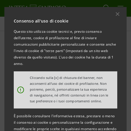
Consenso all'uso di cookie
Comunicati stampa
Questo sito utilizza cookie tecnici e, previo consenso
dell’utente, cookie di profilazione al fine di inviare
STAMPA
AGGIORNA
comunicazioni pubblicitarie personalizzate e consente anche
COMUNICATO STAMPA
l'invio di cookie di "terze parti" (impostati da un sito web
diverso da quello visitato). L'uso dei cookie ha la durata di 1
CARLO MESSINA CONFERMATO PER IL
anno.
QUINTO ANNO MIGLIOR CEO DELLE
BANCHE EUROPEE SECONDO LA CLASSIFICA
Cliccando sulla [x] di chiusura del banner, non
acconsenti all’uso dei cookie di profilazione. Non
DI
INSTITUTIONAL INVESTOR
!
potremo, perciò, personalizzare la tua esperienza
di navigazione, né offrirti contenuti in linea con le
STEFANO DEL PUNTA MIGLIOR CFO
tue preferenze o i tuoi comportamenti online.
MARCO DELFRATE PRIMO TRA GLI
INVESTOR
È possibile consultare l'informativa estesa, prestare o meno
RELATIONS PROFESSIONALS
il consenso ai cookie o personalizzarne la configurazione e
modificare le proprie scelte in qualsiasi momento accedendo