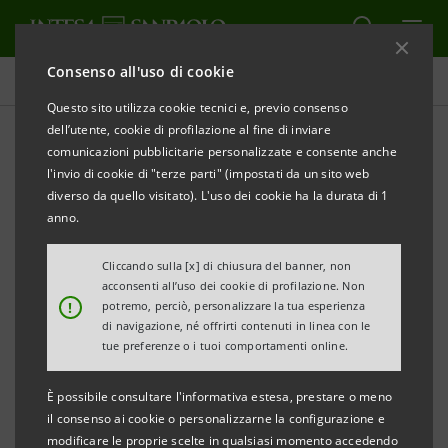
Consenso all'uso di cookie
Comunicati stampa
Questo sito utilizza cookie tecnici e, previo consenso
dell’utente, cookie di profilazione al fine di inviare
STAMPA
AGGIORNA
comunicazioni pubblicitarie personalizzate e consente anche
STERIGENICS ITALY PROSEGUE IL SUO PERCORSO DI
l'invio di cookie di "terze parti" (impostati da un sito web
CRESCITA
diverso da quello visitato). L'uso dei cookie ha la durata di 1
E CONTINUA A INVESTIRE SUL WELFARE AZIENDALE
anno.
CON INTESA SANPAOLO
Cliccando sulla [x] di chiusura del banner, non
acconsenti all’uso dei cookie di profilazione. Non
L’azienda emiliana ha scelto di ‘premiare’ i propri
!
potremo, perciò, personalizzare la tua esperienza
dipendenti con una polizza sanitaria collettiva
di navigazione, né offrirti contenuti in linea con le
tue preferenze o i tuoi comportamenti online.
messa a disposizione dal gruppo bancario leader in
Italia
È possibile consultare l'informativa estesa, prestare o meno
il consenso ai cookie o personalizzarne la configurazione e
modificare le proprie scelte in qualsiasi momento accedendo