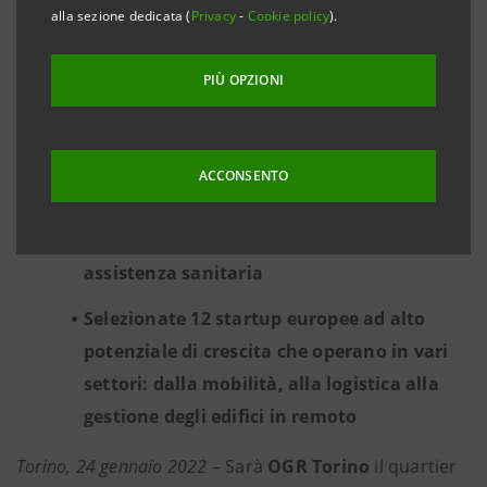
alla sezione dedicata (
Privacy
-
Cookie policy
).
lanciano “Torino Cities of the Future
Accelerator”
PIÙ OPZIONI
Il programma avrà un focus sulle aziende
che forniscono soluzioni innovative per
migliorare trasporti, abitazioni,
ACCONSENTO
efficientamento energetico, infrastrutture
e servizi di base come istruzione e
assistenza sanitaria
Selezionate 12 startup europee ad alto
potenziale di crescita che operano in vari
settori: dalla mobilità, alla logistica alla
gestione degli edifici in remoto
Torino, 24 gennaio 2022
– Sarà
OGR Torino
il quartier