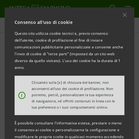
Consenso all'uso di cookie
Comunicati stampa
Questo sito utilizza cookie tecnici e, previo consenso
dell’utente, cookie di profilazione al fine di inviare
STAMPA
AGGIORNA
comunicazioni pubblicitarie personalizzate e consente anche
A TORINO IL PRIMO ACCELERATORE ITALIANO DI
l'invio di cookie di "terze parti" (impostati da un sito web
STARTUP
DEDICATO ALLE ‘SMART CITIES’
diverso da quello visitato). L'uso dei cookie ha la durata di 1
anno.
Cliccando sulla [x] di chiusura del banner, non
acconsenti all’uso dei cookie di profilazione. Non
!
potremo, perciò, personalizzare la tua esperienza
Le fondazioni torinesi Compagnia di San
di navigazione, né offrirti contenuti in linea con le
tue preferenze o i tuoi comportamenti online.
Paolo, Fondazione CRT e Intesa Sanpaolo
Innovation Center in collaborazione con
È possibile consultare l'informativa estesa, prestare o meno
Techstars, leader globale che supporta la
il consenso ai cookie o personalizzarne la configurazione e
modificare le proprie scelte in qualsiasi momento accedendo
crescita e lo sviluppo delle startup,