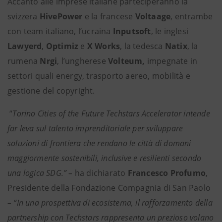
Accanto alle imprese italiane parteciperanno la
svizzera
HivePower
e la francese
Voltaage
, entrambe
con team italiano, l’ucraina
Inputsoft
, le inglesi
Lawyerd
,
Optimiz
e
X Works
, la tedesca
Natix
, la
rumena
Nrgi
, l’ungherese
Volteum,
impegnate in
settori quali energy, trasporto aereo, mobilità e
gestione del copyright.
“
Torino Cities of the Future Techstars Accelerator intende
far leva sul talento imprenditoriale per sviluppare
soluzioni di frontiera che rendano le città di domani
maggiormente sostenibili, inclusive e resilienti secondo
una logica SDG.” –
ha dichiarato
Francesco Profumo
,
Presidente della Fondazione Compagnia di San Paolo
– “In una prospettiva di ecosistema, il rafforzamento della
partnership con Techstars rappresenta un prezioso volano