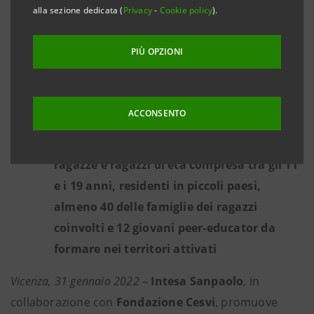
dell’Area Berica a sud di Vicenza con
alla sezione dedicata (
Privacy
-
Cookie policy
).
l’obiettivo di aiutarli a connettersi agli
altri, uscire dal proprio isolamento e dove
PIÙ OPZIONI
poter riprendere le fila di una frequenza
scolastica o lavorativa interrotta
ACCONSENTO
L’obiettivo della raccolta fondi è di 100.000
euro entro la fine di giugno. Coinvolti 100
ragazze e ragazzi di età compresa tra gli 11
e i 19 anni, residenti in piccoli paesi,
almeno 40 delle famiglie dei ragazzi
coinvolti e 12 giovani peer-educator da
formare nei territori attivati
Vicenza, 31 gennaio 2022
–
Intesa Sanpaolo
, in
collaborazione con
Fondazione Cesvi
, promuove