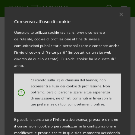
Consenso all'uso di cookie
Comunicati stampa
Questo sito utilizza cookie tecnici e, previo consenso
dell’utente, cookie di profilazione al fine di inviare
STAMPA
AGGIORNA
comunicazioni pubblicitarie personalizzate e consente anche
COMUNICATO STAMPA
l'invio di cookie di "terze parti" (impostati da un sito web
diverso da quello visitato). L'uso dei cookie ha la durata di 1
INTESA SANPAOLO: GIA' ATTIVO IL
anno.
CROWDFUNDING PER IL PROGETTO “BERICUS TEEN-
BUILDER: CRESCITA, RELAZIONE,
Cliccando sulla [x] di chiusura del banner, non
acconsenti all’uso dei cookie di profilazione. Non
CONDIVISIONE” PROMOSSO DA LA VIGNA
!
potremo, perciò, personalizzare la tua esperienza
COOPERATIVA SOCIALE NELL’AREA BERICA DELLA
di navigazione, né offrirti contenuti in linea con le
tue preferenze o i tuoi comportamenti online.
PROVINCIA DI VICENZA
È possibile consultare l'informativa estesa, prestare o meno
ll progetto si propone di dar vita a spazi di
il consenso ai cookie o personalizzarne la configurazione e
socializzazione diffusi per i ragazzi
modificare le proprie scelte in qualsiasi momento accedendo