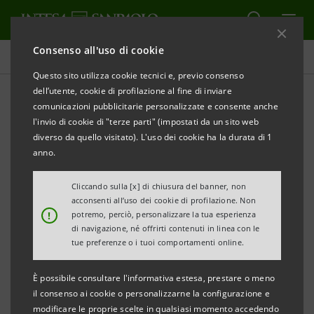
Consenso all'uso di cookie
Comunicati stampa
Questo sito utilizza cookie tecnici e, previo consenso
dell’utente, cookie di profilazione al fine di inviare
STAMPA
AGGIORNA
comunicazioni pubblicitarie personalizzate e consente anche
COMUNICATO STAMPA
l'invio di cookie di "terze parti" (impostati da un sito web
diverso da quello visitato). L'uso dei cookie ha la durata di 1
INTESA SANPAOLO, URBANI TARTUFI E
anno.
TRUFFLELAND: INSIEME PER SOSTENERE I
COLTIVATORI DELLA FILIERA DEI TARTUFI
Cliccando sulla [x] di chiusura del banner, non
acconsenti all’uso dei cookie di profilazione. Non
!
potremo, perciò, personalizzare la tua esperienza
PREVISTI 10 MILIONI DI EURO PER SUPPORTARE IL
di navigazione, né offrirti contenuti in linea con le
RICAMBIO GENERAZIONALE E I GIOVANI
tue preferenze o i tuoi comportamenti online.
IMPRENDITORI UMBRI DEL SETTORE
È possibile consultare l'informativa estesa, prestare o meno
• L’appartenenza alla filiera consentirà di
il consenso ai cookie o personalizzarne la configurazione e
modificare le proprie scelte in qualsiasi momento accedendo
ottimizzare il processo di erogazione del credito e