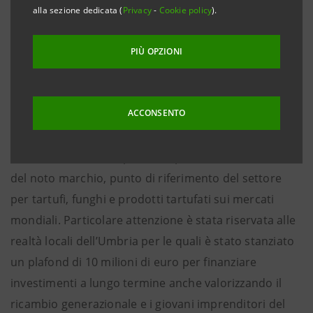
alla sezione dedicata (
Privacy
-
Cookie policy
).
l'accesso delle aziende agricole appartenenti alla
filiera a soluzioni finanziarie e creditizie dedicate
PIÙ OPZIONI
Perugia, 11 gennaio 2022 – Nell’ambito del
Programma Filiere, Intesa Sanpaolo, Urbani Tartufi Srl
ACCONSENTO
e Truffleland Srl hanno sottoscritto un accordo di
collaborazione innovativa per l’accesso al credito
delle aziende facenti parte del processo distributivo
del noto marchio, punto di riferimento del settore
per tartufi, funghi e prodotti tartufati sui mercati
mondiali. Particolare attenzione è stata riservata alle
realtà locali dell’Umbria per le quali è stato stanziato
un plafond di 10 milioni di euro per finanziare
investimenti a lungo termine anche valorizzando il
ricambio generazionale e i giovani imprenditori del