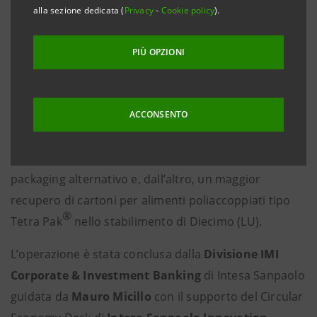
crescita e di sviluppo del Gruppo Lucart in ottica ESG
alla sezione dedicata (
Privacy
-
Cookie policy
).
(Environmental, Social e Governance) e di economia
circolare. La linea di credito, infatti, è caratterizzata da
PIÙ OPZIONI
un meccanismo di
pricing
legato al raggiungimento di
precisi target in ambito di sostenibilità. Tali obiettivi
prevedono, da un lato, l’ultimazione della linea
ACCONSENTO
produttiva di Castelnuovo di Garfagnana (LU) che
permetterà alla società di aumentare l’utilizzo di
packaging alternativo e, dall’altro, un maggior
recupero di cartoni per alimenti poliaccoppiati tipo
®
Tetra Pak
nello stabilimento di Diecimo (LU).
L’operazione è stata conclusa dalla
Divisione IMI
Corporate & Investment Banking
di Intesa Sanpaolo
guidata da
Mauro Micillo
con il supporto del Circular