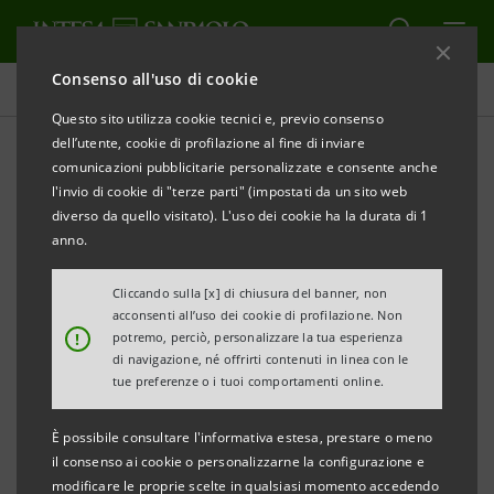
Consenso all'uso di cookie
Comunicati stampa
Questo sito utilizza cookie tecnici e, previo consenso
dell’utente, cookie di profilazione al fine di inviare
STAMPA
AGGIORNA
comunicazioni pubblicitarie personalizzate e consente anche
INTESA SANPAOLO E SACE A SUPPORTO DELLO
l'invio di cookie di "terze parti" (impostati da un sito web
SVILUPPO SOSTENIBILE DI LUCART
diverso da quello visitato). L'uso dei cookie ha la durata di 1
anno.
Milano/Porcari (LU), 25 gennaio 2022
-
Lucart,
uno dei
più importanti gruppi cartari europei, conosciuto fra
Cliccando sulla [x] di chiusura del banner, non
acconsenti all’uso dei cookie di profilazione. Non
l’altro per i brand Tenderly, Grazie Natural e Tutto
!
potremo, perciò, personalizzare la tua esperienza
Pannocarta
,
e
Intesa Sanpaolo
hanno sottoscritto
di navigazione, né offrirti contenuti in linea con le
tue preferenze o i tuoi comportamenti online.
un accordo di finanziamento per un ammontare di
10
milioni di euro
assistito da
Garanzia
Green
di SACE
.
È possibile consultare l'informativa estesa, prestare o meno
il consenso ai cookie o personalizzarne la configurazione e
Il finanziamento è finalizzato a sostenere il piano di
modificare le proprie scelte in qualsiasi momento accedendo