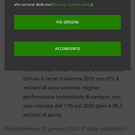
I distretti del Trentino-Alto Adige hanno
alla sezione dedicata (
Privacy
-
Cookie policy
).
registrato tra gennaio e settembre 2021
quasi 3,7 miliardi di euro di esportazioni
PIÙ OPZIONI
(+17,2%) e nel terzo trimestre si sono
mantenuti in crescita del 7% pari a +77
milioni di euro per un totale esportato di
ACCONSENTO
circa 1,2 miliardi di euro.
I distretti del Friuli-Venezia Giulia hanno
chiuso il terzo trimestre 2021 con 677,4
milioni di euro seconda miglior
performance trimestrale di sempre, con
una crescita del 17% sul 2020 (pari a 98,3
milioni di euro),
Padova/Venezia, 25 gennaio 2022
. E’ stato pubblicato il