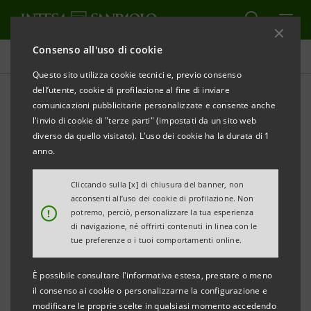
Consenso all'uso di cookie
Comunicati stampa
Questo sito utilizza cookie tecnici e, previo consenso
dell’utente, cookie di profilazione al fine di inviare
STAMPA
AGGIORNA
comunicazioni pubblicitarie personalizzate e consente anche
INTESA SANPAOLO: MONITOR DEI DISTRETTI
l'invio di cookie di "terze parti" (impostati da un sito web
INDUSTRIALI TRIVENETI AL TERZO TRIMESTRE 2021.
diverso da quello visitato). L'uso dei cookie ha la durata di 1
EXPORT +8,7%, CON PIU’ DI 9 MLD DI EXPORT E’ IL
anno.
MIGLIOR TRIMESTRE DI SEMPRE
Cliccando sulla [x] di chiusura del banner, non
acconsenti all’uso dei cookie di profilazione. Non
Le esportazioni dei distretti del Veneto
!
potremo, perciò, personalizzare la tua esperienza
superano nuovamente i 7 miliardi, pari a
di navigazione, né offrirti contenuti in linea con le
tue preferenze o i tuoi comportamenti online.
+8,3%. Il bilancio dei primi 9 mesi del 2021
registra il recupero di 20 distretti su 27
È possibile consultare l'informativa estesa, prestare o meno
rispetto allo stesso periodo del 2019
il consenso ai cookie o personalizzarne la configurazione e
modificare le proprie scelte in qualsiasi momento accedendo