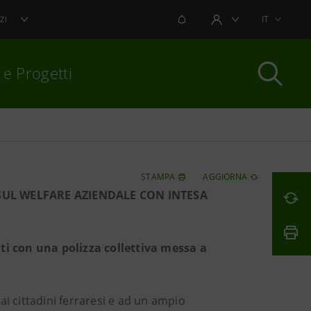
NOTIFICHE
IT
ZI
AREA UTENTE
 e Progetti
per chiudere
STAMPA
AGGIORNA
 SUL WELFARE AZIENDALE CON INTESA
nti con una polizza collettiva messa a
 ai cittadini ferraresi e ad un ampio