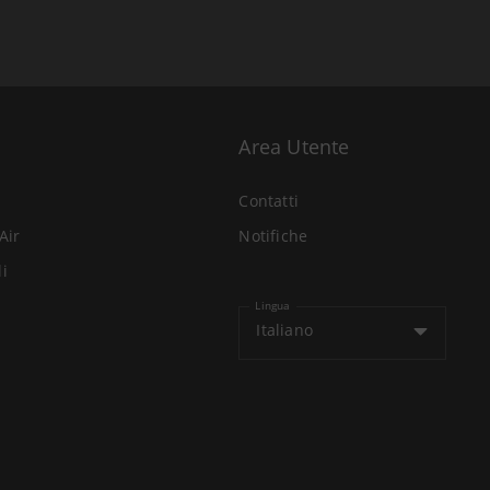
Area Utente
Contatti
Air
Notifiche
li
Lingua
Italiano