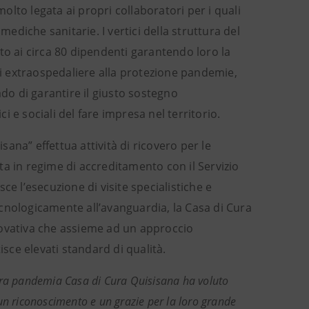
lto legata ai propri collaboratori per i quali
mediche sanitarie. I vertici della struttura del
to ai circa 80 dipendenti garantendo loro la
oni extraospedaliere alla protezione pandemie,
ado di garantire il giusto sostegno
ci e sociali del fare impresa nel territorio.
sana” effettua attività di ricovero per le
a in regime di accreditamento con il Servizio
e l’esecuzione di visite specialistiche e
cnologicamente all’avanguardia, la Casa di Cura
novativa che assieme ad un approccio
isce elevati standard di qualità.
ra pandemia Casa di Cura Quisisana ha voluto
un riconoscimento e un grazie per la loro grande