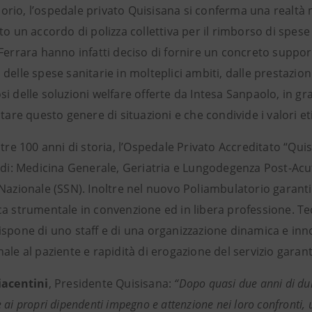
io, l’ospedale privato Quisisana si conferma una realtà mo
to un accordo di polizza collettiva per il rimborso di spese 
Ferrara hanno infatti deciso di fornire un concreto suppor
delle spese sanitarie in molteplici ambiti, dalle prestazi
i delle soluzioni welfare offerte da Intesa Sanpaolo, in gr
ntare questo genere di situazioni e che condivide i valori eti
ltre 100 anni di storia, l’Ospedale Privato Accreditato “Quisi
e di: Medicina Generale, Geriatria e Lungodegenza Post-Acut
Nazionale (SSN). Inoltre nel nuovo Poliambulatorio garantisc
ca strumentale in convenzione ed in libera professione. Te
ispone di uno staff e di una organizzazione dinamica e in
ale al paziente e rapidità di erogazione del servizio garant
iacentini
, Presidente Quisisana:
“Dopo quasi due anni di du
 ai propri dipendenti impegno e attenzione nei loro confronti, 