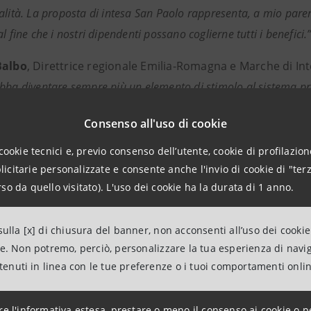
alità. La proposta di intesa San Paolo rappresenta, a mio pare
l fine che i nostri dipendenti possano coglierne tutti i benefici.
Balbo
, Direttrice regionale Emilia-Romagna e Marche di I
bba diventare sempre più un elemento di stimolo al sistema pro
 accrescere il ruolo sociale delle imprese coinvolgendo i dipend
Consenso all'uso di cookie
elle comunità locali. Una consapevolezza condivisa con la Quisis
un ambito delicato e prezioso come quello sanitario”.
cookie tecnici e, previo consenso dell’utente, cookie di profilazione
citarie personalizzate e consente anche l'invio di cookie di "terz
so da quello visitato). L'uso dei cookie ha la durata di 1 anno.
ni per la stampa
ulla [x] di chiusura del banner, non acconsenti all’uso dei cookie
ura Quisisana srl
ne. Non potremo, perciò, personalizzare la tua esperienza di navi
isanafe.com
ntenuti in linea con le tue preferenze o i tuoi comportamenti onli
www.quisisanafe.com/it/
anpaolo
re l'informativa estesa, prestare o meno il consenso ai cookie o p