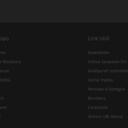
uppo
Link Utili
amo
Newsletter
r Relations
Intesa Sanpaolo On 
ance
Grattacieli sostenibi
bilità
Social media
Persone e Famiglie
ch
Business
oom
Corporate
s
Storico UBI Banca