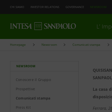
CHI SIAMO
INVESTOR RELATIONS
GOVERNANCE
NEWSROOM
L’ Im
Homepage
Newsroom
Comunicati stampa
NEWSROOM
QUISISAN
SANPAO
Conoscere il Gruppo
Prospettive
La casa d
disposizi
Comunicati stampa
Press Kit
Ferrara, 2