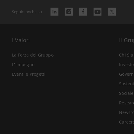
Seguici anche su
I Valori
Il Gr
La Forza del Gruppo
Chi Si
L' Impegno
Investo
Eventi e Progetti
Govern
Sosteni
Sociale
Resear
Newsr
Career