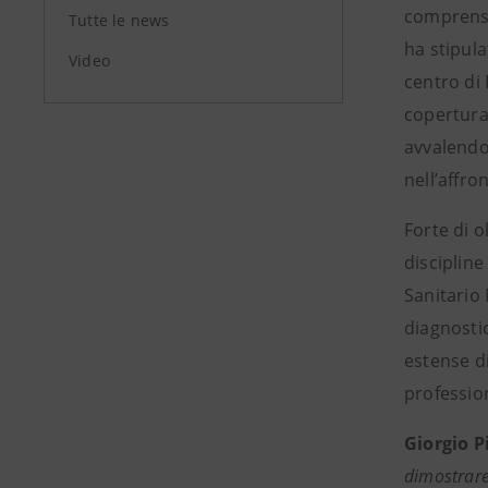
comprensor
Tutte le news
ha stipula
Video
centro di 
copertura 
avvalendos
nell’affro
Forte di o
disciplin
Sanitario 
diagnosti
estense d
profession
Giorgio P
dimostrare