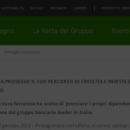
SOSTENIBILITÀ
SOCIALE
RESEARCH
CAREERS
PRODOTTI E SERVI
pegno
La Forza del Gruppo
Eventi
Dettaglio comunicato
premi
Invio
per cercare o
ESC
A PROSEGUE IL SUO PERCORSO DI CRESCITA E INVESTE
LO
i cura ferrarese ha scelto di ‘premiare’ i propri dipende
one dal gruppo bancario leader in Italia
8 gennaio 2022 –
Protagonista nell’offerta di servizi sanitari