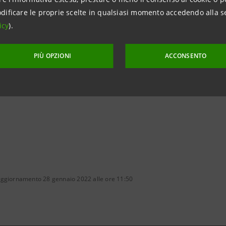
con i Media
dificare le proprie scelte in qualsiasi momento accedendo alla s
icy
).
Territori e Media locali
ntesasanpaolo.com
PIÙ OPZIONI
ACCONSENTO
aggiornamento 28 gennaio 2022 alle ore 11:50