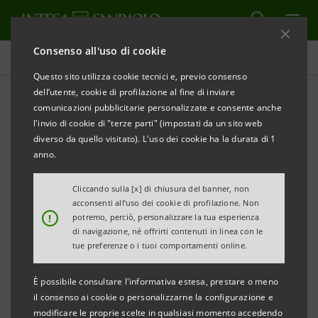
Consenso all'uso di cookie
Comunicati stampa
Questo sito utilizza cookie tecnici e, previo consenso
dell’utente, cookie di profilazione al fine di inviare
STAMPA
AGGIORNA
comunicazioni pubblicitarie personalizzate e consente anche
COMUNICATO STAMPA
l'invio di cookie di "terze parti" (impostati da un sito web
ACCORDO INTESA SANPAOLO – COLDIRETTI:
diverso da quello visitato). L'uso dei cookie ha la durata di 1
200 MILIONI DI EURO ALL’AGRICOLTURA TOSCANA
anno.
PER COGLIERE LE OPPORTUNITA’ DEL PNRR
Cliccando sulla [x] di chiusura del banner, non
acconsenti all’uso dei cookie di profilazione. Non
PARTONO DALLA TOSCANA GLI INCONTRI
!
potremo, perciò, personalizzare la tua esperienza
SULL’ACCORDO
di navigazione, né offrirti contenuti in linea con le
tue preferenze o i tuoi comportamenti online.
CHE PREVEDE 3 MLD DI EURO PER L’AGRO-
ALIMENTARE ITALIANO
È possibile consultare l'informativa estesa, prestare o meno
il consenso ai cookie o personalizzarne la configurazione e
• Presentati agli imprenditori toscani i contenuti
modificare le proprie scelte in qualsiasi momento accedendo