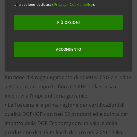
dell’accordo nazionale per favorire sostenibilità
alla sezione dedicata (
Privacy
-
Cookie policy
).
ambientale, imprenditoria giovanile,
internazionalizzazione e accesso al PNRR.
PIÙ OPZIONI
• In evidenza l’anticipazione dei contributi a fondo
perduto per i bandi “Parco Agrisolare”, “Innovazione e
meccanizzazione dei frantoi oleari” e l’adesione ai
ACCONSENTO
Contratti di filiera.
• Finanziamenti per la transizione green con sconti in
funzione del raggiungimento di obiettivi ESG e credito
a 30 anni con importo fino al 100% della spesa e
incentivi all’imprenditoria giovanile.
• La Toscana è la prima regione per certificazioni di
qualità DOP/IGP con ben 92 prodotti ed è quinta per
impatto della DOP Economy con un valore della
produzione di 1,15 miliardi di euro nel 2020. L’Olio