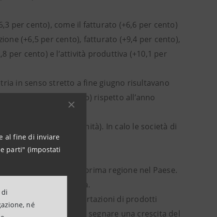
,3 per cento), come il fatturato (+6,6 per cento)
ione (+6,5 per cento), fatturato (+9,4 per cento),
,8 per cento) e l’attività produttiva (+10,1 per
stria in senso stretto a fine giugno risultavano
 imprese (-0,8 per cento) rispetto all’anno
+1,9 per cento, +336 unità). In calo le società di
 al fine di inviare
-1,7 per cento).
e parti" (impostati
tate dell’84 per cento, prima regione nel Paese.
l 28 per cento dell’Italia.
 di
mo semestre 2022 le esportazioni di prodotti
gazione, né
oni di euro e hanno fatto segnare una crescita del