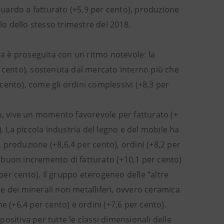
iguardo a fatturato (+5,9 per cento), produzione
lo dello stesso trimestre del 2018.
da è proseguita con un ritmo notevole: la
r cento), sostenuta dal mercato interno più che
 cento), come gli ordini complessivi (+8,3 per
to, vive un momento favorevole per fatturato (+
. La piccola industria del legno e del mobile ha
produzione (+8,6,4 per cento), ordini (+8,2 per
un buon incremento di fatturato (+10,1 per cento)
 per cento). Il gruppo eterogeneo delle “altre
e dei minerali non metalliferi, ovvero ceramica
e (+6,4 per cento) e ordini (+7,6 per cento).
ositiva per tutte le classi dimensionali delle