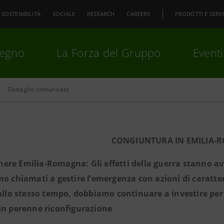
SOSTENIBILITÀ
SOCIALE
RESEARCH
CAREERS
PRODOTTI E SERVI
pegno
La Forza del Gruppo
Eventi
Dettaglio comunicato
premi
Invio
per cercare o
ESC
CONGIUNTURA IN EMILIA
re Emilia-Romagna: Gli effetti della guerra stanno av
mo chiamati a gestire l’emergenza con azioni di caratte
 allo stesso tempo, dobbiamo continuare a investire per
in perenne riconfigurazione