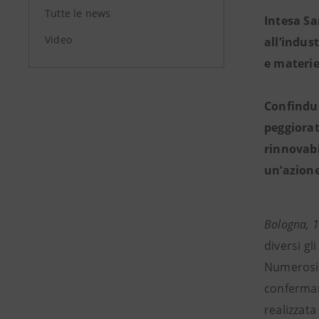
Tutte le news
Intesa Sa
Video
all’indus
e materie
Confindus
peggiorato
rinnovabi
un’azione
Bologna, 1
diversi gl
Numerosi o
confermano
realizzat