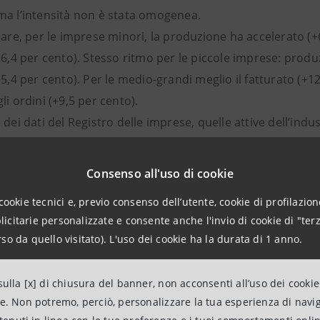
ma l’intensità non è stata omogenea.
lare, per le imprese minori, la produzione ha accelerato (+6
+6,4 per cento). Stesso ritmo per le piccole imprese: produz
+5,4 per cento). Per le medio-grandi meglio il fatturato (+12
li ordini (+9,5 per cento).
 dei dati del Registro delle imprese, quelle attive dell’indu
ri al 10,8 per cento del totale), con una diminuzione di 357
e.
Consenso all'uso di cookie
lla forma giuridica, sono aumentate le società di capitale (
cookie tecnici e, previo consenso dell’utente, cookie di profilazione
397 unità, -4,8 per cento) e le ditte individuali (-296 unità, 
citarie personalizzate e consente anche l'invio di cookie di "terz
so da quello visitato). L'uso dei cookie ha la durata di 1 anno.
imi 20 anni le esportazioni dell’Emilia-Romagna sono aumen
a dell’export sul PIL regionale sfiora il 44 per cento contro i
ulla [x] di chiusura del banner, non acconsenti all’uso dei cookie
 dati Istat relativi al commercio estero regionale, nel pri
ne. Non potremo, perciò, personalizzare la tua esperienza di navi
tria manifatturiera sono risultate pari a quasi 41.293 mili