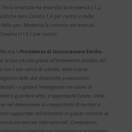
 l’Asia orientale ha invertito la tendenza (-1,2
olitiche zero Covid (-1,4 per cento) e della
e dello yen. Modesta la crescita nei mercati
’Oceania (+19,1 per cento).
fferma il
Presidente di Unioncamere Emilia-
e la sua crescita grazie all’andamento positivo del
 con il suo carico di criticità, dalla scarsa
to congiunto delle due dinamiche preannuncia
anchi – a gestire l’emergenza con azioni di
vando a guardare oltre, a opportunità future, credo
te nel determinare la competitività di territori e
nno supportate nell’orientarsi in questo scenario di
resenza sui mercati internazionali. Competenze,
 continuare a investire per assicurare un ecosistema