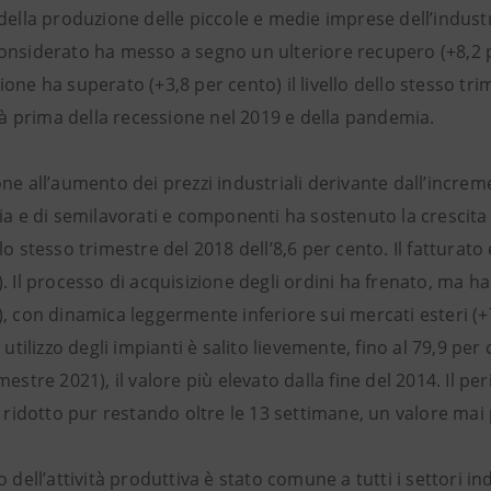
della produzione delle piccole e medie imprese dell’indust
onsiderato ha messo a segno un ulteriore recupero (+8,2 pe
one ha superato (+3,8 per cento) il livello dello stesso tri
ità prima della recessione nel 2019 e della pandemia.
ne all’aumento dei prezzi industriali derivante dall’incre
ia e di semilavorati e componenti ha sostenuto la crescita
lo stesso trimestre del 2018 dell’8,6 per cento. Il fattur
. Il processo di acquisizione degli ordini ha frenato, ma 
, con dinamica leggermente inferiore sui mercati esteri (+
i utilizzo degli impianti è salito lievemente, fino al 79,9 pe
mestre 2021), il valore più elevato dalla fine del 2014. Il 
è ridotto pur restando oltre le 13 settimane, un valore mai p
o dell’attività produttiva è stato comune a tutti i settori in