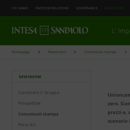
CHI SIAMO
INVESTOR RELATIONS
GOVERNANCE
NEWSROOM
L’ Im
Homepage
Newsroom
Comunicati stampa
NEWSROOM
Conoscere il Gruppo
Unioncame
Prospettive
zero. Sia
prezzi e,
Comunicati stampa
scenario 
Press Kit