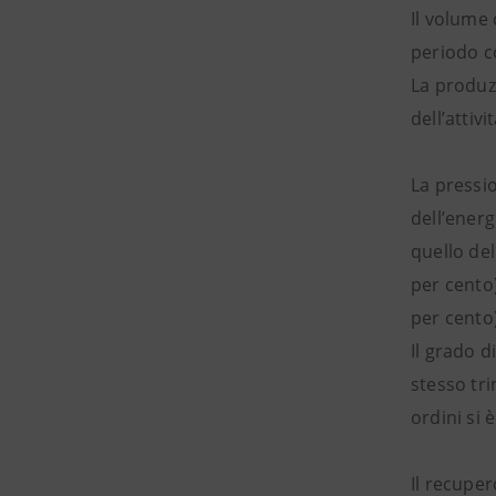
Il volume 
periodo c
La produzi
dell’attiv
La pressio
dell’energ
quello del
per cento)
per cento)
Il grado d
stesso tri
ordini si 
Il recuper