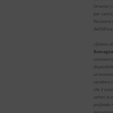
Oriente (+
per cento)
flessione 
dell’Afric
«Stiamo at
Romagna 
commercio c
disponibil
un'economi
carattere 
che il comm
settori in
profonda r
innovazion