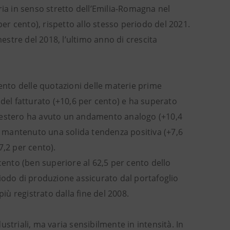
ria in senso stretto dell’Emilia-Romagna nel
r cento), rispetto allo stesso periodo del 2021.
mestre del 2018, l’ultimo anno di crescita
mento delle quotazioni delle materie prime
 del fatturato (+10,6 per cento) e ha superato
ato estero ha avuto un andamento analogo (+10,4
ha mantenuto una solida tendenza positiva (+7,6
7,2 per cento).
r cento (ben superiore al 62,5 per cento dello
periodo di produzione assicurato dal portafoglio
iù registrato dalla fine del 2008.
dustriali, ma varia sensibilmente in intensità. In