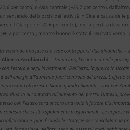
22,6 per cento) e Asia centrale (+29,7 per cento), dall’altro,
, risentendo dei blocchi dell’attività in Cina a causa delle p
verso il Giappone (-22,6 per cento), per la perdita di valor
a (+6,2 per cento), mentre buono è stato il risultato verso l
traversando una fase che vede contrapporsi due dinamiche
– a
Alberto Zambianchi
–.
Da un lato, l’economia reale prosegu
on l’estero e degli investimenti. Dall’altro, la guerra in Ucraina
ità dell'energia all'aumento fuori controllo dei prezzi. L'effet
a prossima all'arresto. Siamo quindi chiamati – sostiene Zambi
straordinario di contrasto all’aumento dei prezzi. Tuttavia, pro
ercio con l’estero sarà ancora una volta il fattore più importan
 un contesto che si sta rapidamente trasformando. Le imprese va
iconfigurazione, pianificando le strategie per consolidare la p
e, reti, formazione, welfare, sono gli asset sui quali dobbiamo