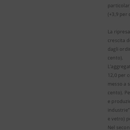
particolar
(+3,9 per 
La ripresa
crescita 
dagli ordi
cento).
L’aggrega
12,0 per c
messo a s
cento). Pe
e produzio
industrie
e vetro) p
Nel second