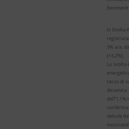
favorevole
In Emilia
registrata
3% a/a, d
(+3,2%).
La svolta 
energetica
tasso di v
dinamica s
dell’1,1% 
confermano
debole del
mostrando 