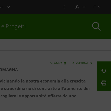
NOTIFICHE
IT
ZI
AREA UTENTE
 e Progetti
per chiudere
STAMPA
AGGIORNA
-ROMAGNA
vicinando la nostra economia alla crescita
re straordinario di contrasto all’aumento dei
 cogliere le opportunità offerte da uno