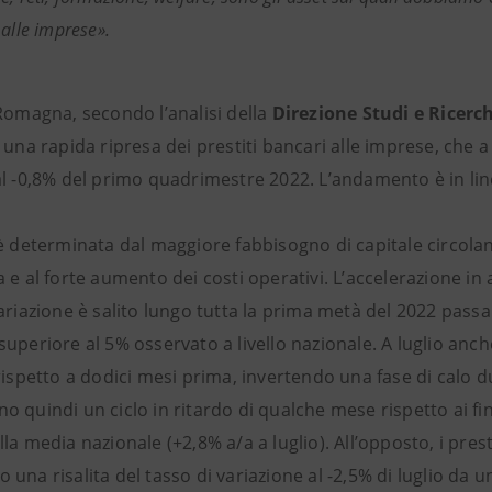
 alle imprese».
-Romagna, secondo l’analisi della
Direzione Studi e Ricerc
 una rapida ripresa dei prestiti bancari alle imprese, che 
al -0,8% del primo quadrimestre 2022. L’andamento è in line
è determinata dal maggiore fabbisogno di capitale circolant
 e al forte aumento dei costi operativi. L’accelerazione in att
ariazione è salito lungo tutta la prima metà del 2022 passa
uperiore al 5% osservato a livello nazionale. A luglio anche i
rispetto a dodici mesi prima, invertendo una fase di calo dur
 quindi un ciclo in ritardo di qualche mese rispetto ai fi
la media nazionale (+2,8% a/a a luglio). All’opposto, i prest
una risalita del tasso di variazione al -2,5% di luglio da 