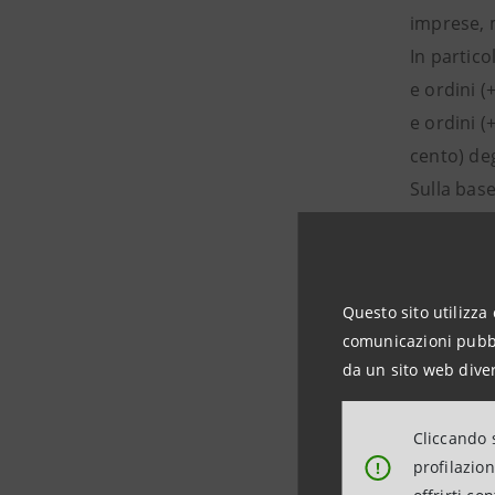
imprese, 
In partico
e ordini (
e ordini (
cento) deg
Sulla base
43.332 (pa
precedent
Riguardo a
Questo sito utilizza 
persone (-
comunicazioni pubbli
da un sito web diver
Negli ult
L’incidenz
Cliccando s
In base ai
profilazio
!
dell’indus