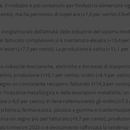
e, il rimbalzo è più contenuto per l’industria alimentare r
cento), ma ha permesso di superare (+7,0 per cento) il livel
 congiunturale dell’attività delle industrie del sistema mo
del fatturato complessivo si è mantenuta elevata (+13,4 pe
ni esteri (+7,7 per cento). La produzione è salita (+11,1 per
to industrie meccaniche, elettriche e dei mezzi di traspor
ento), produzione (+10,1 per cento), ordini (+8,9 per cento)
egno un consistente recupero: fatturato (+14,3 per cento), 
r l’industria metallurgica e delle lavorazioni metalliche, 
ne (+8,0 per cento), in lieve rallentamento gli ordini (+7,3
” (chimica, farmaceutica, plastica e gomma e trasformazion
orta un segno più per fatturato (+9,7 per cento), produzion
o trimestre 2022 si è decisamente rafforzata la tendenza p