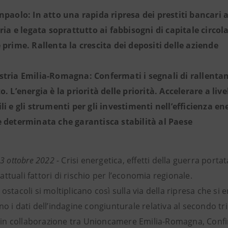
npaolo: In atto una rapida ripresa dei prestiti bancari 
tria e legata soprattutto ai fabbisogni di capitale circo
 prime. Rallenta la crescita dei depositi delle aziende
tria Emilia-Romagna: Confermati i segnali di rallentame
. L’energia è la priorità delle priorità. Accelerare a liv
li e gli strumenti per gli investimenti nell’efficienza 
 determinata che garantisca stabilità al Paese
3 ottobre 2022 -
Crisi energetica, effetti della guerra portat
i attuali fattori di rischio per l’economia regionale.
stacoli si moltiplicano così sulla via della ripresa che si 
 i dati dell’indagine congiunturale relativa al secondo tr
a in collaborazione tra Unioncamere Emilia-Romagna, Conf