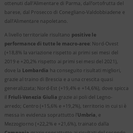
ottenuti dall’Alimentare di Parma, dall’ortofrutta del
barese, dal Prosecco di Conegliano-Valdobbiadene e
dall’Alimentare napoletano.
A livello territoriale risultano
positive le
performance di tutte le macro-aree
: Nord-Ovest
(+18,8% la variazione rispetto ai primi sei mesi del
2019 e +20,2% rispetto ai primi sei mesi del 2021),
dove la
Lombardia
ha conseguito risultati migliori,
grazie al traino di Brescia e a una crescita quasi
generalizzata; Nord-Est (+19,4% e +14,6%), dove spicca
il
Friuli-Venezia Giulia
grazie ai poli del Legno-
arredo; Centro (+15,6% e +19,2%), territorio in cui si è
messa in evidenza soprattutto l’
Umbria
, e
Mezzogiorno (+22,2% e +21,6%), trainato dalla
Campania
grazie soprattutto ai risultati del secondo