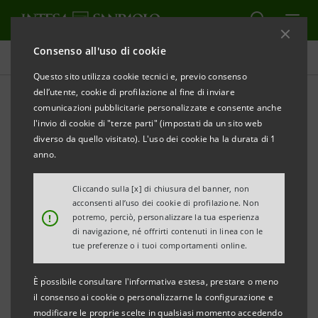
Consenso all'uso di cookie
Comunicati stampa
Questo sito utilizza cookie tecnici e, previo consenso
dell’utente, cookie di profilazione al fine di inviare
STAMPA
AGGIORNA
comunicazioni pubblicitarie personalizzate e consente anche
INTESA SANPAOLO, MONITOR DEI DISTRETTI
l'invio di cookie di "terze parti" (impostati da un sito web
INDUSTRIALI:
diverso da quello visitato). L'uso dei cookie ha la durata di 1
VOLA L’EXPORT NEL PRIMO SEMESTRE (+17,7%),
anno.
BATTUTA LA CONCORRENZA TEDESCA
Cliccando sulla [x] di chiusura del banner, non
acconsenti all’uso dei cookie di profilazione. Non
!
potremo, perciò, personalizzare la tua esperienza
di navigazione, né offrirti contenuti in linea con le
Nuovo record storico oltre la soglia dei 76
tue preferenze o i tuoi comportamenti online.
miliardi di euro
È possibile consultare l'informativa estesa, prestare o meno
Tutte le filiere industriali salite oltre i livelli
il consenso ai cookie o personalizzarne la configurazione e
modificare le proprie scelte in qualsiasi momento accedendo
pre-pandemici: spicca la Metallurgia