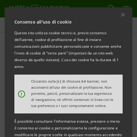
Consenso all'uso di cookie
Comunicati stampa
Questo sito utilizza cookie tecnici e, previo consenso
dell’utente, cookie di profilazione al fine di inviare
STAMPA
AGGIORNA
comunicazioni pubblicitarie personalizzate e consente anche
PROGRAMMA «IMPRESE VINCENTI 2022»
l'invio di cookie di "terze parti" (impostati da un sito web
diverso da quello visitato). L'uso dei cookie ha la durata di 1
TERZA TAPPA DEL ROADSHOW “IMPRESE VINCENTI”
anno.
IL PROGRAMMA DI INTESA SANPAOLO DEDICATO
Cliccando sulla [x] di chiusura del banner, non
ALLE ECCELLENZE IMPRENDITORIALI ITALIANE
acconsenti all’uso dei cookie di profilazione. Non
!
potremo, perciò, personalizzare la tua esperienza
LA DIGITALIZZAZIONE TEMA DISTINTIVO
di navigazione, né offrirti contenuti in linea con le
tue preferenze o i tuoi comportamenti online.
DELL’INCONTRO
DEDICATO ALLE PMI DEL PIEMONTE SUD E DELLA
È possibile consultare l'informativa estesa, prestare o meno
LIGURIA
il consenso ai cookie o personalizzarne la configurazione e
modificare le proprie scelte in qualsiasi momento accedendo