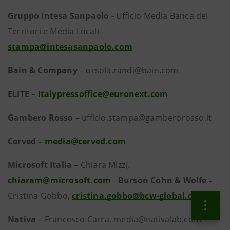
Gruppo Intesa Sanpaolo -
Ufficio Media Banca dei
Territori e Media Locali -
stampa@intesasanpaolo.com
Bain
& Company
– orsola.randi@bain.com
ELITE
–
Italypressoffice@euronext.com
Gambero Rosso
– ufficio.stampa@gamberorosso.it
Cerved –
media@cerved.com
Microsoft Italia –
Chiara Mizzi,
chiaram@microsoft.com
-
Burson Cohn & Wolfe -
Cristina Gobbo,
cristina.gobbo@bcw-global.com
Nativa
– Francesco Carra, media@nativalab.com