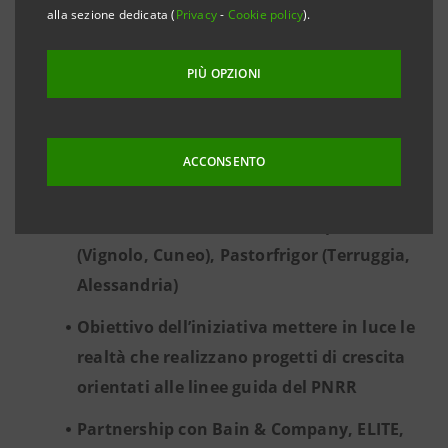
Dieci le aziende protagoniste della tappa
alla sezione dedicata (
Privacy
-
Cookie policy
).
cuneese: Galup (Pinerolo, Torino), Dragone
(Castagnole delle Lanze, Asti), Dino Bikes
PIÙ OPZIONI
(Borgo San Dalmazzo, Cuneo), Multitel
Pagliero (Manta, Cuneo), Phase Motion
ACCONSENTO
Control (Genova), Ramaplast (Castelnuovo
Scrivia, Alessandria), T. Mariotti (Genova),
Gismondi 1754 (Genova), Roboplast
(Vignolo, Cuneo), Pastorfrigor (Terruggia,
Alessandria)
Obiettivo dell’iniziativa mettere in luce le
realtà che realizzano progetti di crescita
orientati alle linee guida del PNRR
Partnership con Bain & Company, ELITE,