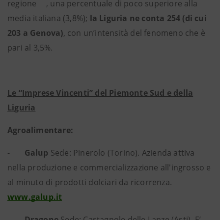
regione
, una percentuale di poco superiore alla
media italiana (3,8%);
la Liguria ne conta 254 (di cui
203 a Genova)
, con un’intensità del fenomeno che è
pari al 3,5%.
Le “Imprese Vincenti” del Piemonte Sud e della
Liguria
Agroalimentare:
-
Galup
Sede: Pinerolo (Torino). Azienda attiva
nella produzione e commercializzazione all'ingrosso e
al minuto di prodotti dolciari da ricorrenza.
www.galup.it
-
Dragone
Sede: Castagnole delle Lanze (Asti). E’