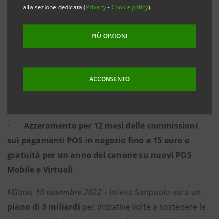
stanziati in favore di PMI e famiglie dall’inizio
alla sezione dedicata (
Privacy
-
Cookie policy
).
dell’anno, nell’ambito degli oltre 400 miliardi a
supporto del PNRR
PIÙ OPZIONI
·
Per artigiani, commercianti e piccoli
albergatori, interventi per contrastare il caro
ACCONSENTO
bollette e agevolazioni per il sistema dei
pagamenti
·
Azzeramento per 12 mesi delle commissioni
sui pagamenti POS in negozio fino a 15 euro e
gratuità per un anno del canone su nuovi POS
Mobile e Virtuali
Milano, 10 novembre 2022 –
Intesa Sanpaolo vara un
piano di 5 miliardi
per iniziative volte a sostenere le