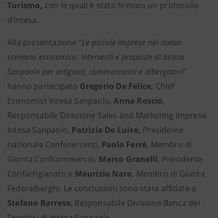
Turismo,
con le quali è stato firmato un protocollo
d’intesa.
Alla presentazione “
Le piccole imprese nel nuovo
scenario economico. Interventi e proposte di Intesa
Sanpaolo per artigiani, commercianti e albergatori
”
hanno partecipato
Gregorio De Felice,
Chief
Economist Intesa Sanpaolo,
Anna Roscio
,
Responsabile Direzione Sales and Marketing Imprese
Intesa Sanpaolo,
Patrizia De Luise,
Presidente
nazionale Confesercenti,
Paolo Ferrè
, Membro di
Giunta Confcommercio,
Marco Granelli
, Presidente
Confartigianato e
Maurizio Naro
, Membro di Giunta
Federalberghi. Le conclusioni sono state affidate a
Stefano Barrese
, Responsabile Divisione Banca dei
Territori di Intesa Sanpaolo.