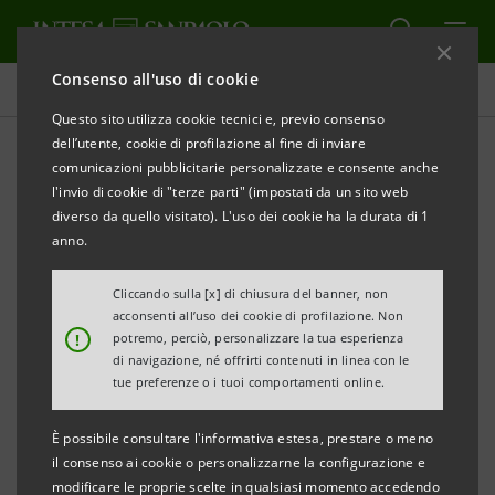
Consenso all'uso di cookie
Comunicati stampa
Questo sito utilizza cookie tecnici e, previo consenso
dell’utente, cookie di profilazione al fine di inviare
STAMPA
AGGIORNA
comunicazioni pubblicitarie personalizzate e consente anche
COMUNICATO STAMPA
l'invio di cookie di "terze parti" (impostati da un sito web
diverso da quello visitato). L'uso dei cookie ha la durata di 1
INTESA SANPAOLO: PIANO DA 5 MILIARDI PER LE
anno.
PICCOLE IMPRESE
Cliccando sulla [x] di chiusura del banner, non
AZZERATE LE COMMISSIONI SUI PAGAMENTI
acconsenti all’uso dei cookie di profilazione. Non
!
potremo, perciò, personalizzare la tua esperienza
TRAMITE POS FINO A 15 EURO E GRATUITA’ DEL
di navigazione, né offrirti contenuti in linea con le
CANONE NUOVI POS
tue preferenze o i tuoi comportamenti online.
È possibile consultare l'informativa estesa, prestare o meno
il consenso ai cookie o personalizzarne la configurazione e
·
L’intervento si aggiunge ai 30 miliardi già
modificare le proprie scelte in qualsiasi momento accedendo