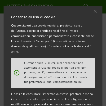
Consenso all'uso di cookie
Comunicati stampa
Questo sito utilizza cookie tecnici e, previo consenso
dell’utente, cookie di profilazione al fine di inviare
STAMPA
AGGIORNA
comunicazioni pubblicitarie personalizzate e consente anche
NOTA PER LA STAMPA
l'invio di cookie di "terze parti" (impostati da un sito web
diverso da quello visitato). L'uso dei cookie ha la durata di 1
INTESA SANPAOLO E AICCON PRESENTANO LA XI
anno.
EDIZIONE DELL’OSSERVATORIO SU FINANZA E TERZO
SETTORE
Cliccando sulla [x] di chiusura del banner, non
acconsenti all’uso dei cookie di profilazione. Non
!
potremo, perciò, personalizzare la tua esperienza
di navigazione, né offrirti contenuti in linea con le
• Aumenta la soddisfazione delle cooperative e
tue preferenze o i tuoi comportamenti online.
imprese sociali per la relazione con gli istituti di
È possibile consultare l'informativa estesa, prestare o meno
credito (87,4% del campione; +7,1% sul 2020), grazie
il consenso ai cookie o personalizzarne la configurazione e
alla presenza di aree strategiche dedicate al Terzo
modificare le proprie scelte in qualsiasi momento accedendo