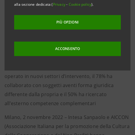
Settore e personale specializzato
alla sezione dedicata (
Privacy
-
Cookie policy
).
• Circa il 32% delle cooperative e imprese sociali
prevede di coprire i fabbisogni finanziari futuri
PIÙ OPZIONI
ricorrendo al credito bancario (+4% sul 2020) per
investimenti in capitale umano (30,4%) e tecnologia
(20,4%)
ACCONSENTO
• Nei primi mesi del 2022 emerge che le imprese
sociali ampliano il proprio raggio d’azione: il 36% ha
operato in nuovi settori d’intervento, il 78% ha
collaborato con soggetti aventi forma giuridica
differente dalla propria e il 50% ha ricercato
all’esterno competenze complementari
Milano, 2 novembre 2022 – Intesa Sanpaolo e AICCON
(Associazione Italiana per la promozione della Cultura