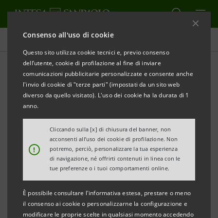
Consenso all'uso di cookie
Comunicati stampa
Questo sito utilizza cookie tecnici e, previo consenso
dell’utente, cookie di profilazione al fine di inviare
STAMPA
AGGIORNA
comunicazioni pubblicitarie personalizzate e consente anche
I
NTESA SANPAOLO E ONDULATO PICENO INSIEME
l'invio di cookie di "terze parti" (impostati da un sito web
PER SOSTENERE LE PICCOLE E MEDIE IMPRESE
diverso da quello visitato). L'uso dei cookie ha la durata di 1
DELLA FILIERA
anno.
• L’appartenenza alla filiera consentirà alle
Cliccando sulla [x] di chiusura del banner, non
acconsenti all’uso dei cookie di profilazione. Non
aziende fornitrici del Gruppo ascolano un migliore
!
potremo, perciò, personalizzare la tua esperienza
accesso al credito e soluzioni finanziarie dedicate
di navigazione, né offrirti contenuti in linea con le
tue preferenze o i tuoi comportamenti online.
• Nelle Marche Intesa Sanpaolo ha già attivato 22
È possibile consultare l'informativa estesa, prestare o meno
programmi Sviluppo Filiera per un totale di circa
il consenso ai cookie o personalizzarne la configurazione e
modificare le proprie scelte in qualsiasi momento accedendo
350 aziende fornitrici e un giro d’affari complessivo