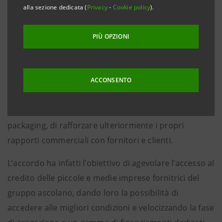
alla sezione dedicata (
Privacy
-
Cookie policy
).
di oltre 2 miliardi di euro
PIÙ OPZIONI
Ascoli Piceno, 29 novembre 2022 –
Nell’ambito del
Programma “Sviluppo Filiere”, la Ondulato Piceno e
Intesa Sanpaolo hanno sottoscritto un accordo di
ACCONSENTO
collaborazione che permetterà all’azienda del Gruppo
Borgioni, leader in Italia e all’estero nel settore del
packaging, di rafforzare ulteriormente i propri
rapporti commerciali con fornitori e clienti.
L’accordo ha infatti l’obiettivo di agevolare l’accesso al
credito delle piccole e medie imprese fornitrici del
gruppo ascolano, dando loro la possibilità di
accedere alle migliori condizioni e velocizzando la fase