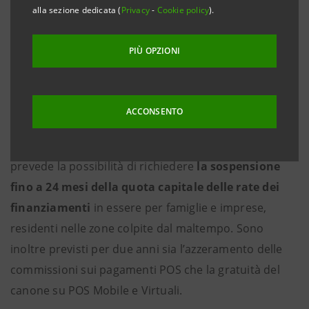
da subito un supporto finanziario
a sostegno delle
alla sezione dedicata (
Privacy
-
Cookie policy
).
famiglie e delle imprese
stanziando
un
plafond
di
100 milioni di euro.
PIÙ OPZIONI
Il
plafond
è disponibile da subito per
famiglie,
privati, imprese, piccoli artigiani, commercianti
ACCONSENTO
che hanno subìto danni e necessitano di un sostegno
finanziario immediato. Il Gruppo Intesa Sanpaolo
prevede la possibilità di richiedere
la sospensione
fino a 24 mesi della quota capitale delle rate dei
finanziamenti
in essere per famiglie e imprese,
residenti nelle zone colpite dal maltempo. Sono
inoltre previsti per due anni sia l’azzeramento delle
commissioni sui pagamenti POS che la gratuità del
canone su POS Mobile e Virtuali.