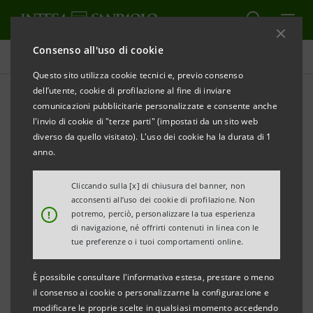
Consenso all'uso di cookie
Comunicati stampa
Questo sito utilizza cookie tecnici e, previo consenso
dell’utente, cookie di profilazione al fine di inviare
STAMPA
AGGIORNA
comunicazioni pubblicitarie personalizzate e consente anche
MALTEMPO A ISCHIA: INTERVENTO IMMEDIATO DI
l'invio di cookie di "terze parti" (impostati da un sito web
INTESA SANPAOLO PER FAMIGLIE E IMPRESE
diverso da quello visitato). L'uso dei cookie ha la durata di 1
anno.
PLAFOND DI 100 MILIONI DI EURO
Cliccando sulla [x] di chiusura del banner, non
SOSPENSIONE DELLE RATE DEI FINANZIAMENTI
acconsenti all’uso dei cookie di profilazione. Non
!
potremo, perciò, personalizzare la tua esperienza
di navigazione, né offrirti contenuti in linea con le
tue preferenze o i tuoi comportamenti online.
Napoli, 26 novembre 2022
– A fronte della tragica
È possibile consultare l'informativa estesa, prestare o meno
situazione di emergenza occorsa in queste ore
il consenso ai cookie o personalizzarne la configurazione e
sull’isola di Ischia, Intesa Sanpaolo dispone a partire
modificare le proprie scelte in qualsiasi momento accedendo