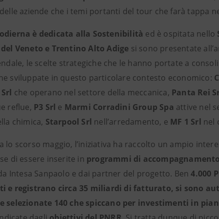
delle aziende che i temi portanti del tour che farà tappa nell
odierna è dedicata alla Sostenibilità
ed è ospitata nello
 del Veneto e Trentino Alto Adige
si sono presentate all’
endale, le scelte strategiche che le hanno portate a consoli
ne sviluppate in questo particolare contesto economico:
C
 Srl
che operano nel settore della meccanica,
Panta Rei Sr
e reflue,
P3 Srl
e
Marmi Corradini Group Spa
attive nel se
ella chimica,
Starpool Srl
nell’arredamento, e
MF 1 Srl
nel 
 lo scorso maggio, l’iniziativa ha raccolto un ampio interess
se di essere inserite in
programmi di accompagnamento alla
 da Intesa Sanpaolo e dai partner del progetto. Ben
4.000 P
i e registrano circa 35 miliardi di fatturato, si sono a
e selezionate 140 che spiccano per investimenti in pian
 indicate dagli
obiettivi del PNRR
. Si tratta dunque di pic