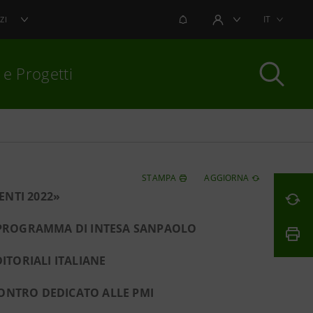
NOTIFICHE
IT
ZI
AREA UTENTE
 e Progetti
per chiudere
STAMPA
AGGIORNA
NTI 2022»
L PROGRAMMA DI INTESA SANPAOLO
ITORIALI ITALIANE
NCONTRO DEDICATO ALLE PMI