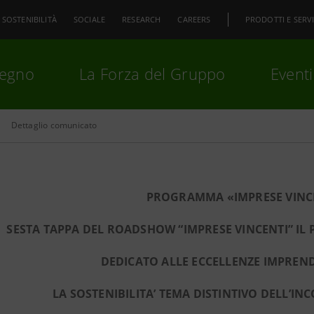
SOSTENIBILITÀ
SOCIALE
RESEARCH
CAREERS
PRODOTTI E SERVI
pegno
La Forza del Gruppo
Eventi
Dettaglio comunicato
premi
Invio
per cercare o
ESC
PROGRAMMA «IMPRESE VINCE
SESTA TAPPA DEL ROADSHOW “IMPRESE VINCENTI” I
DEDICATO ALLE ECCELLENZE IMPREND
LA SOSTENIBILITA’ TEMA DISTINTIVO DELL’I