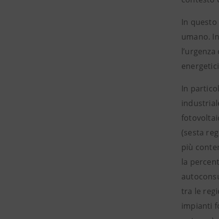
In questo 
umano. In 
l’urgenza 
energetici
In particol
industrial
fotovoltai
(sesta reg
più conten
la percent
autoconsu
tra le reg
impianti 