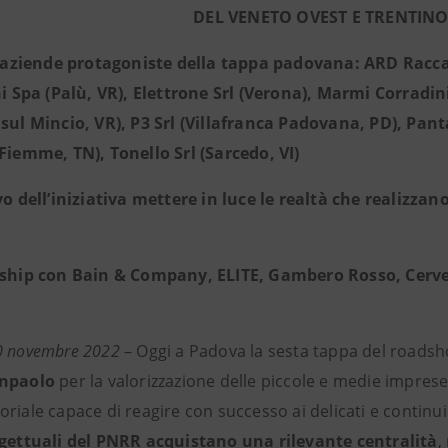
DEL VENETO OVEST E TRENTINO
e aziende protagoniste della tappa padovana: ARD Raccan
ini Spa (Palù, VR), Elettrone Srl (Verona), Marmi Corradi
sul Mincio, VR), P3 Srl (Villafranca Padovana, PD), Panta 
 Fiemme, TN), Tonello Srl (Sarcedo, VI)
o dell’iniziativa mettere in luce le realtà che realizzano
ship con Bain & Company, ELITE, Gambero Rosso, Cerved, 
0 novembre 2022
– Oggi a Padova la sesta tappa del roads
anpaolo
per la valorizzazione delle piccole e medie impre
riale capace di reagire con successo ai delicati e continu
ogettuali del PNRR acquistano una rilevante centralità
,