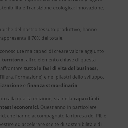
ostenibilità e Transizione ecologica; Innovazione,
tipiche del nostro tessuto produttivo, hanno
rappresenta il 70% del totale.
o conosciute ma capaci di creare valore aggiunto
l territorio
, altro elemento chiave di questa
 affrontare
tutte le fasi di vita del business
,
Filiera, Formazione) e nei pilastri dello sviluppo,
lizzazione
e
finanza straordinaria
.
to alla quarta edizione, sta nella
capacità di
ontesti economici
. Quest’anno in particolare
vid, che hanno accompagnato la ripresa del PIL e
estire ed accelerare scelte di sostenibilità e di