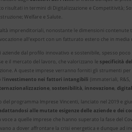
o risultati in termini di Digitalizzazione e Competitività; S
Istruzione; Welfare e Salute.
altà imprenditoriali, nonostante le dimensioni contenute 
vocazione all’export con un fatturato estero che in media 
di aziende dal profilo innovativo e sostenibile, spesso poc
se e il mercato del lavoro, che valorizzano le
specificità de
zione. A queste imprese verranno forniti gli strumenti per
l’
investimento nei fattori intangibili
(immateriali, R&S, 
ternazionalizzazione
,
sostenibilità
,
innovazione
,
digita
o del programma Imprese Vincenti, lanciato nel 2019 e giun
adattandosi alle mutate esigenze delle aziende e dei c
a voce a quelle imprese che hanno superato la fase del Co
ovano a dover affrontare la crisi energetica e dunque ad inv