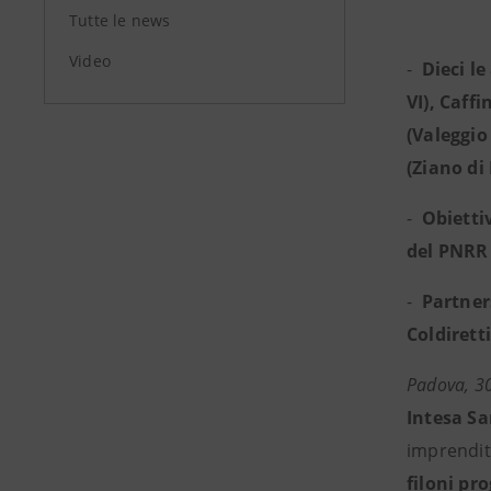
Tutte le news
Video
-
Dieci l
VI), Caff
(Valeggio 
(Ziano di
-
Obiettiv
del PNRR
-
Partner
Coldiretti
Padova, 3
Intesa S
imprendito
filoni pr