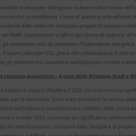
stenibile la chiave per distinguersi in diversi settori traino del
 meccanica e la manifattura. L’avvio di questa quarta edizione 
 confronti delle realtà che realizzano progetti di sviluppo orienta
a del PNRR. Continueremo a offrire ogni forma di supporto all’i
, gli investimenti volti ad aumentare l’indipendenza energetica d
. Il nostro Laboratori ESG, grazie alla collaborazione di partner
se gli strumenti e la consulenza qualificata per crescere e mette
el contesto economico –
A cura della Direzione Studi e R
 italiana si avvia a chiudere il 2022 con una crescita signif
eso per la Germania. Sono state premianti la ripresa della f
tività dell’industria manifatturiera. L’effetto dello shock e
l’anno e a inizio 2023, causando un significativo rallentam
za che penalizzeranno i consumi delle famiglie e la propens
omplesso e difficile, in cui sarà fondamentale non far manc