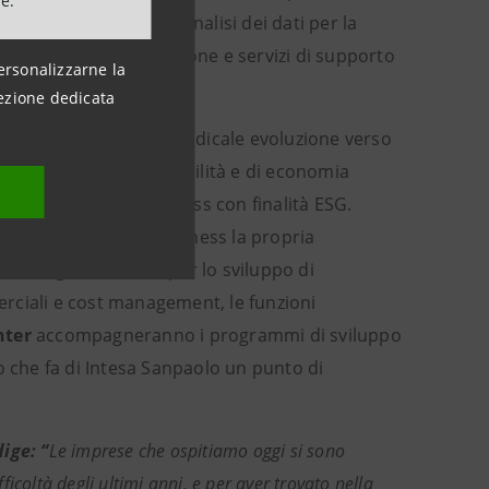
ne.
o che collaborerà nell’analisi dei dati per la
à le PMI con formazione e servizi di supporto
ersonalizzarne la
ezione dedicata
a le aziende in una radicale evoluzione verso
po di modelli di sostenibilità e di economia
ppare modelli di business con finalità ESG.
de operanti nell’agribusiness la propria
razie agli strumenti per lo sviluppo di
rciali e cost management, le funzioni
nter
accompagneranno i programmi di sviluppo
o che fa di Intesa Sanpaolo un punto di
ige: “
Le imprese che ospitiamo oggi si sono
ficoltà degli ultimi anni, e per aver trovato nella