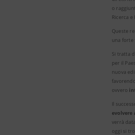
o raggiunt
Ricerca e 
Queste re
una forte 
Si tratta 
per il Pae
nuova edi
favorendo 
ovvero
in
Il success
evolvere 
verrà dat
oggi si tr