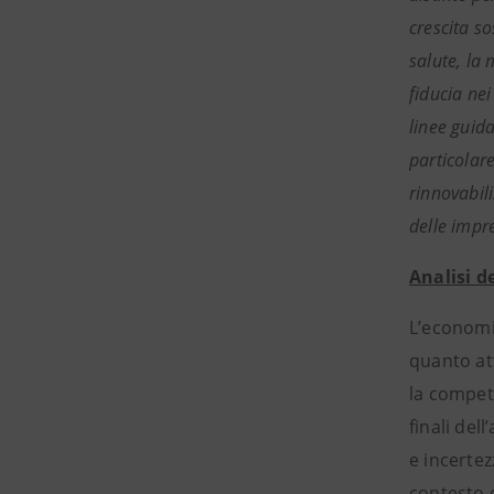
crescita so
salute, la
fiducia nei
linee guid
particolare
rinnovabili
delle impre
Analisi d
L’economia
quanto att
la competi
finali del
e incertez
contesto c