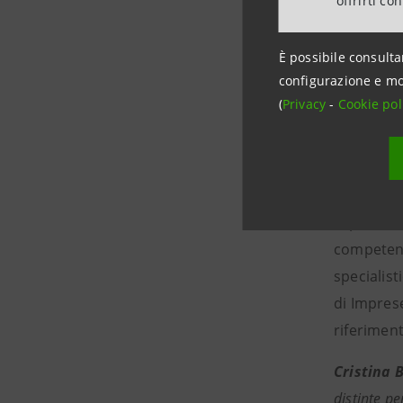
offrirti co
loro comp
selezione 
È possibile consulta
tecnologic
configurazione e mo
(
Privacy
-
Cookie pol
Conferma
modelli ri
circolare,
Confermat
esperienza
competenz
specialist
di Imprese
riferiment
Cristina 
distinte pe