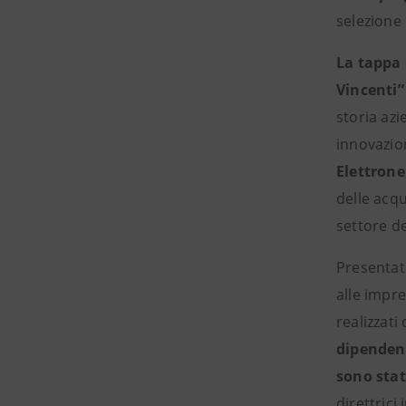
selezione 
La tappa 
Vincenti”
storia azi
innovazio
Elettrone
delle acqu
settore d
Presentata
alle impre
realizzati
dipendent
sono stat
direttrici