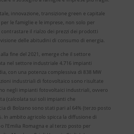
itale, innovazione, transizione green e capitale
 per le famiglie e le imprese, non solo per
ontrastare il rialzo dei prezzi dei prodotti
evisione delle abitudini di consumo di energia.
ia alla fine del 2021, emerge che il settore
ta nel settore industriale 4.716 impianti
bardia, con una potenza complessiva di 838 MW
azioni industriali di fotovoltaico sono risultate
mo negli impianti fotovoltaici industriali, ovvero
a (calcolata sui soli impianti che
ia di Bolzano sono stati pari al 64% (terzo posto
%. In ambito agricolo spicca la diffusione di
po l’Emilia Romagna e al terzo posto per