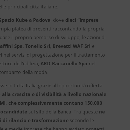
e principali città italiane.
Spazio Kube a Padova
, dove
dieci “Imprese
ampia platea di presenti raccontando la propria
dare il proprio percorso di sviluppo, le azioni di
affini Spa
,
Tonello Srl
,
Brevetti WAF Srl
e
l
nei servizi di progettazione per il trattamento
ttore dell’edilizia,
ARD Raccanello Spa
nel
comparto della moda.
e in tutta Italia grazie all’opportunità offerta
 crescita e di visibilità a livello nazionale
MI, che complessivamente contano 150.000
utocandidate
sul sito della Banca. Tra queste
ne
i di rilancio e trasformazione
secondo le
cole e medie imprese che hanno avviato progetti