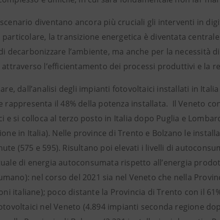
scenario diventano ancora più cruciali gli interventi in dig
particolare, la transizione energetica è diventata centrale
di decarbonizzare l’ambiente, ma anche per la necessità di c
 attraverso l’efficientamento dei processi produttivi e la r
are, dall’analisi degli impianti fotovoltaici installati in Ital
e rappresenta il 48% della potenza installata. Il Veneto con
ci e si colloca al terzo posto in Italia dopo Puglia e Lom
ione in Italia). Nelle province di Trento e Bolzano le install
ute (575 e 595). Risultano poi elevati i livelli di autoconsu
uale di energia autoconsumata rispetto all’energia prodott
mano): nel corso del 2021 sia nel Veneto che nella Provinc
ioni italiane); poco distante la Provincia di Trento con il 61
fotovoltaici nel Veneto (4.894 impianti seconda regione do