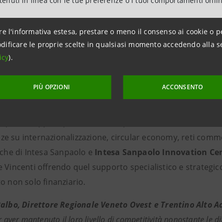
ntenuti in linea con le tue preferenze o i tuoi comportamenti onli
etenze di advisory - si confermano
Cerved
, partner tecnic
delle Imprese Vincenti, e
Microsoft Italia
, che
accompagner
re l'informativa estesa, prestare o meno il consenso ai cookie o p
o per accelerare i percorsi di trasformazione digitale.
dificare le proprie scelte in qualsiasi momento accedendo alla s
icy
).
ti anche
Nativa
, Regenerative Design Company che support
generativi, e
Circularity
, società specializzata nello svilup
PIÙ OPZIONI
ACCONSENTO
 che affianca Intesa Sanpaolo nel supportare le PMI a svilu
a anche la partnership di
Coldiretti
, che offre alle azien
 per sviluppare percorsi di competitività e sostenibilità. G
e su internazionalizzazione, circular economy, reti comme
iche di Intesa Sanpaolo e
Intesa Sanpaolo Innovation Ce
 Vincenti offrendo quel supporto specialistico e strategic
o non solo finanziario.
Balbo, Direttore Regionale Veneto Ovest e Trentino Alto Ad
r aver mantenuto il loro livello di competitività nonostante le dif