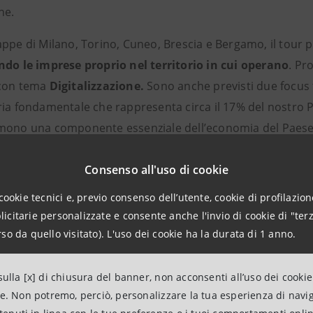
ne.
appe di Milano, Torino, Cuneo, Brescia e Bergamo, il tour 
ndo le imprese proprio nel territorio in cui operano
. Pr
on tema
Digitalizzazione.
Sono anche previsti due focus t
ia fondamentale che rappresenta circa il 17% del nostro PIL
mono una componente essenziale dell’economia del Paese. 
 un comparto che dopo aver sofferto molto gli effetti dell
aliana grazie anche a un’offerta rinnovata e orientata alla s
Consenso all'uso di cookie
vo
di rilievo nazionale, rivolto a tutte le 140 Imprese Vincent
cookie tecnici e, previo consenso dell’utente, cookie di profilazione
o dell’imprenditoria italiana.
citarie personalizzate e consente anche l'invio di cookie di "terz
so da quello visitato). L'uso dei cookie ha la durata di 1 anno.
di forza del programma Imprese Vincenti -
che dal suo av
to circa 500 eccellenze, di cui circa 60 accompagnate ne
ulla [x] di chiusura del banner, non acconsenti all’uso dei cookie
cità di
creare un ecosistema di attori
di prim’ordine che
ne. Non potremo, perciò, personalizzare la tua esperienza di navi
 Insieme ai partner storici –
Bain & Company
,
ELITE
e
Gam