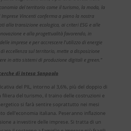
l’economia del territorio come il turismo, la moda, la
di Imprese Vincenti conferma a pieno la nostra
ti alla transizione ecologica, ai criteri ESG e alle
nnovazione e alla progettualità favorendo, in
elle imprese e per accrescere l’utilizzo di energie
 di eccellenza sul territorio, mette a disposizione
re in atto sistemi di produzione digitali e green.”
icerche di Intesa Sanpaolo
icativa del PIL, intorno al 3,6%, più del doppio di
iliera del turismo, il traino delle costruzioni e
nergetico si farà sentire soprattutto nei mesi
ento dell’economia italiana. Peseranno inflazione
ione a investire delle imprese. Si tratta di un
are il sostegno a famiglie e imprese più fragili.