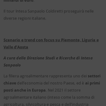
miliardi di euro
.
Il tour Intesa Sanpaolo Coldiretti proseguirà nelle
diverse regioni italiane.
Scenario e trend con focus su Piemonte, Liguria e
Valle d’Aosta
A cura della Direzione Studi e Ricerche di Intesa
Sanpaolo
La filiera agroalimentare rappresenta uno dei
settori
chiave
dell’economia del nostro Paese, ed è
ai primi
posti anche in Europa
. Nel 2021 il settore
agroalimentare italiano (inteso come la somma di
agricoltura, silvicoltura e pesca e dell’industria