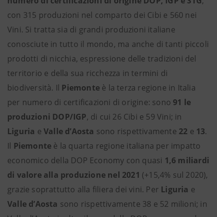
numero di certificazioni di origine DOP, IGP e STG
,
con 315 produzioni nel comparto dei Cibi e 560 nei
Vini. Si tratta sia di grandi produzioni italiane
conosciute in tutto il mondo, ma anche di tanti piccoli
prodotti di nicchia, espressione delle tradizioni del
territorio e della sua ricchezza in termini di
biodiversità. Il
Piemonte
è la terza regione in Italia
per numero di certificazioni di origine: sono
91 le
produzioni DOP/IGP
, di cui 26 Cibi e 59 Vini; in
Liguria
e
Valle
d’Aosta
sono rispettivamente
22
e
13
.
Il
Piemonte
è la quarta regione italiana per impatto
economico della DOP Economy con quasi
1,6 miliardi
di valore alla produzione nel 2021
(+15,4% sul 2020),
grazie soprattutto alla filiera dei vini. Per
Liguria
e
Valle d’Aosta
sono rispettivamente 38 e 52 milioni; in