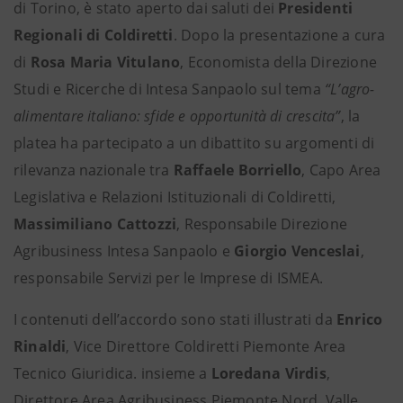
di Torino, è stato aperto dai saluti dei
Presidenti
Regionali di Coldiretti
. Dopo la presentazione a cura
di
Rosa Maria Vitulano
, Economista della Direzione
Studi e Ricerche di Intesa Sanpaolo sul tema
“L’agro-
alimentare italiano: sfide e opportunità di crescita”
, la
platea ha partecipato a un dibattito su argomenti di
rilevanza nazionale tra
Raffaele Borriello
, Capo Area
Legislativa e Relazioni Istituzionali di Coldiretti,
Massimiliano Cattozzi
, Responsabile Direzione
Agribusiness Intesa Sanpaolo e
Giorgio Venceslai
,
responsabile Servizi per le Imprese di ISMEA.
I contenuti dell’accordo sono stati illustrati da
Enrico
Rinaldi
, Vice Direttore Coldiretti Piemonte Area
Tecnico Giuridica. insieme a
Loredana Virdis
,
Direttore Area Agribusiness Piemonte Nord, Valle