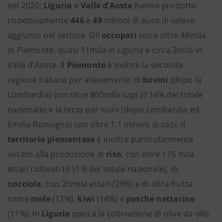
nel 2020;
Liguria
e
Valle
d’Aosta
hanno prodotto
rispettivamente
446
e
49
milioni di euro di valore
aggiunto nel settore. Gli
occupati
sono oltre 48mila
in Piemonte, quasi 11mila in Liguria e circa 2mila in
Valle d’Aosta. Il
Piemonte
è inoltre la seconda
regione italiana per allevamento di
bovini
(dopo la
Lombardia) con oltre 800mila capi (il 14% del totale
nazionale) e la terza per suini (dopo Lombardia ed
Emilia-Romagna) con oltre 1,1 milioni di capi. Il
territorio piemontese
è inoltre particolarmente
vocato alla produzione di
riso
, con oltre 115 mila
ettari coltivati (il 51% del totale nazionale), di
nocciola
, con 25mila ettari (29%) e di altra frutta
come
mele
(12%),
kiwi
(14%) e
pesche
nettarine
(11%). In
Liguria
spicca la coltivazione di olive da olio