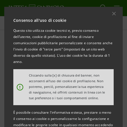
Consenso all'uso di cookie
Comunicati stampa
Questo sito utilizza cookie tecnici e, previo consenso
dell’utente, cookie di profilazione al fine di inviare
STAMPA
AGGIORNA
comunicazioni pubblicitarie personalizzate e consente anche
ACCORDO INTESA SANPAOLO – COLDIRETTI:
l'invio di cookie di "terze parti" (impostati da un sito web
370 MILIONI DI EURO ALL’AGRICOLTURA DI
diverso da quello visitato). L'uso dei cookie ha la durata di 1
PIEMONTE, LIGURIA E VALLE D’AOSTA
anno.
PER COGLIERE LE OPPORTUNITA' DEL PNRR
Cliccando sulla [x] di chiusura del banner, non
acconsenti all’uso dei cookie di profilazione. Non
Presentati agli imprenditori i contenuti
!
potremo, perciò, personalizzare la tua esperienza
dell’accordo nazionale per favorire
di navigazione, né offrirti contenuti in linea con le
tue preferenze o i tuoi comportamenti online.
sostenibilità ambientale, imprenditoria
giovanile, internazionalizzazione e accesso
È possibile consultare l'informativa estesa, prestare o meno
al PNRR
il consenso ai cookie o personalizzarne la configurazione e
modificare le proprie scelte in qualsiasi momento accedendo