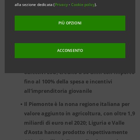
In evidenza l’anticipazione dei contributi a
alla sezione dedicata (
Privacy
-
Cookie policy
).
fondo perduto per i bandi “Parco
Agrisolare”, “Innovazione e
PIÙ OPZIONI
meccanizzazione dei frantoi oleari” e
l’adesione ai Contratti di filiera
ACCONSENTO
Finanziamenti per la transizione
green
con
sconti in funzione del raggiungimento di
obiettivi ESG, credito a 30 anni con importo
fino al 100% della spesa e incentivi
all’imprenditoria giovanile
Il Piemonte è la nona regione italiana per
valore aggiunto in agricoltura, con oltre 1,9
miliardi di euro nel 2020; Liguria e Valle
d’Aosta hanno prodotto rispettivamente