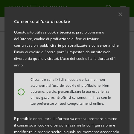
Consenso all'uso di cookie
Comunicati stampa
Questo sito utilizza cookie tecnici e, previo consenso
dell’utente, cookie di profilazione al fine di inviare
STAMPA
AGGIORNA
comunicazioni pubblicitarie personalizzate e consente anche
COMUNICATO STAMPA
l'invio di cookie di "terze parti" (impostati da un sito web
diverso da quello visitato). L'uso dei cookie ha la durata di 1
DA
INTESA SANPAOLO 8 MLN PER LE AZIENDE
anno.
DELLA FILIERA COLLEGATA A METALLURGICA SAN
MARCO
Cliccando sulla [x] di chiusura del banner, non
acconsenti all’uso dei cookie di profilazione. Non
!
potremo, perciò, personalizzare la tua esperienza
·
Nuovo plafond di 8 milioni di euro per
di navigazione, né offrirti contenuti in linea con le
l’operatività Confirming
tue preferenze o i tuoi comportamenti online.
·
Miglior accesso al credito per le aziende
È possibile consultare l'informativa estesa, prestare o meno
fornitrici in virtù dell’appartenenza alla filiera
il consenso ai cookie o personalizzarne la configurazione e
modificare le proprie scelte in qualsiasi momento accedendo