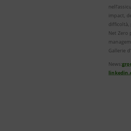
nell’assic
impact, de
difficoltà
Net Zero p
management
Gallerie d
News:
gro
linkedin