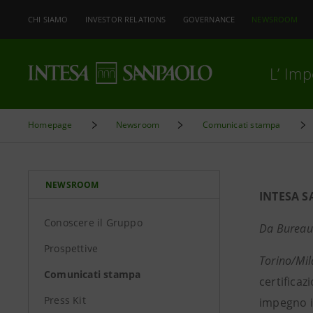
CHI SIAMO
INVESTOR RELATIONS
GOVERNANCE
NEWSROOM
L’ Im
Homepage
Newsroom
Comunicati stampa
NEWSROOM
INTESA S
Conoscere il Gruppo
Da Bureau 
Prospettive
Torino/Mi
Comunicati stampa
certificaz
Press Kit
impegno in