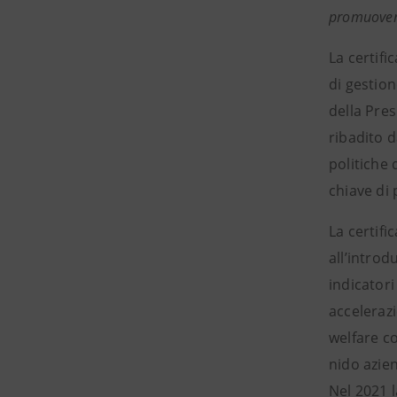
promuovere
La certifi
di gestion
della Pres
ribadito 
politiche 
chiave di 
La certif
all’intro
indicator
accelerazi
welfare co
nido azien
Nel 2021 