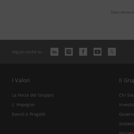
Data ultimo 
Seguici anche su
I Valori
Il Gr
La Forza del Gruppo
Chi Si
L' Impegno
Investo
Eventi e Progetti
Govern
Sosteni
Sociale