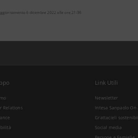
aggiornamento 6 dicembre 2022 alle ore 21:36
uppo
Link Utili
amo
Newsletter
r Relations
Intesa Sanpaolo On 
ance
Grattacieli sostenibi
bilità
Social media
Persone e Famiglie