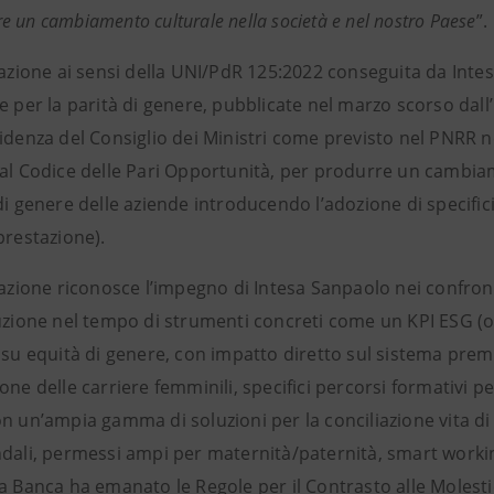
 un cambiamento culturale nella società e nel nostro Paese
”.
cazione ai sensi della UNI/PdR 125:2022 conseguita da Inte
e per la parità di genere, pubblicate nel marzo scorso dal
idenza del Consiglio dei Ministri come previsto nel PNRR n
dal Codice delle Pari Opportunità, per produrre un cambia
di genere delle aziende introducendo l’adozione di specific
prestazione).
icazione riconosce l’impegno di Intesa Sanpaolo nei confro
duzione nel tempo di strumenti concreti come un KPI ESG (
i su equità di genere, con impatto diretto sul sistema pr
one delle carriere femminili, specifici percorsi formativi pe
n un’ampia gamma di soluzioni per la conciliazione vita di l
dali, permessi ampi per maternità/paternità, smart working, 
la Banca ha emanato le Regole per il Contrasto alle Molesti