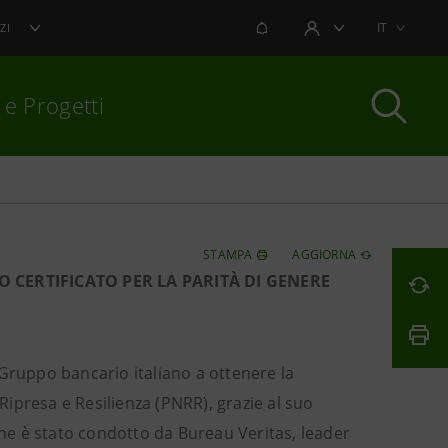
NOTIFICHE
IT
ZI
AREA UTENTE
 e Progetti
per chiudere
STAMPA
AGGIORNA
CERTIFICATO PER LA PARITÀ DI GENERE
Gruppo bancario italiano a ottenere la
 Ripresa e Resilienza (PNRR), grazie al suo
ione è stato condotto da Bureau Veritas, leader