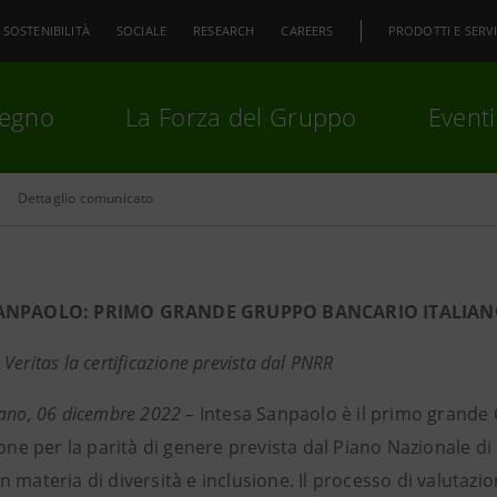
SOSTENIBILITÀ
SOCIALE
RESEARCH
CAREERS
PRODOTTI E SERVI
pegno
La Forza del Gruppo
Eventi
Dettaglio comunicato
premi
Invio
per cercare o
ESC
ANPAOLO: PRIMO GRANDE GRUPPO BANCARIO ITALIANO 
Veritas la certificazione prevista dal PNRR
lano, 06 dicembre 2022 –
Intesa Sanpaolo è il primo grande 
ione per la parità di genere prevista dal Piano Nazionale di
 materia di diversità e inclusione. Il processo di valutaz