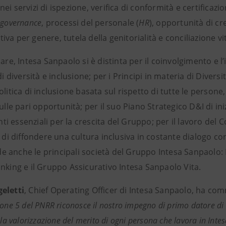
ei servizi di ispezione, verifica di conformità e certifica
,
governance
, processi del personale (
HR
), opportunità di cr
va per genere, tutela della genitorialità e conciliazione vi
lare, Intesa Sanpaolo si è distinta per il coinvolgimento e l
 di diversità e inclusione; per i Principi in materia di Diver
olitica di inclusione basata sul rispetto di tutte le persone,
sulle pari opportunità; per il suo Piano Strategico D&I di in
i essenziali per la crescita del Gruppo; per il lavoro del
o di diffondere una cultura inclusiva in costante dialogo con
 anche le principali società del Gruppo Intesa Sanpaolo: 
nking e il Gruppo Assicurativo Intesa Sanpaolo Vita.
eletti
, Chief Operating Officer di Intesa Sanpaolo, ha co
one 5 del PNRR riconosce il nostro impegno di primo datore di lav
 la valorizzazione del merito di ogni persona che lavora in Inte