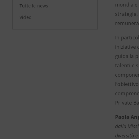
mondiale n
Tutte le news
strategia
Video
remunerati
In partico
iniziative
guida la p
talenti e 
component
l’obiettiv
comprende
Private Ba
Paola Ang
dalla Missi
diversità e