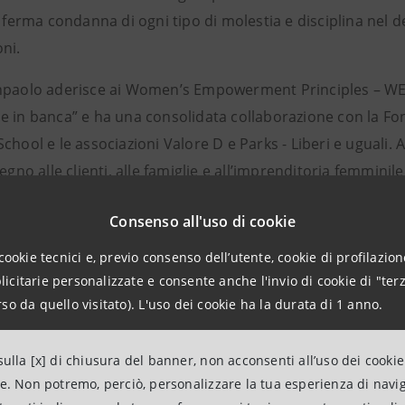
i ferma condanna di ogni tipo di molestia e disciplina nel d
ni.
npaolo aderisce ai Women’s Empowerment Principles – WEP
e in banca” e ha una consolidata collaborazione con la Fon
chool e le associazioni Valore D e Parks - Liberi e uguali.
tegno alle clienti, alle famiglie e all’imprenditoria femminile
paolo è la prima Banca in Italia e tra le prime in Europa a
Consenso all'uso di cookie
 International Standard (GEEIS-Diversity), certificazione 
cookie tecnici e, previo consenso dell’utente, cookie di profilazione
 diversità e inclusione, rilasciata da Bureau Veritas.
citarie personalizzate e consente anche l'invio di cookie di "terz
so da quello visitato). L'uso dei cookie ha la durata di 1 anno.
 suo impegno Intesa Sanpaolo è inserita, prima banca in Eu
 di lavoro più inclusivi e attenti alle diversità nel Refiniti
ulla [x] di chiusura del banner, non acconsenti all’uso dei cookie
onale che valuta oltre 12 mila aziende quotate a livello gl
ne. Non potremo, perciò, personalizzare la tua esperienza di navi
nteggio ampiamente superiore rispetto alla media del sett