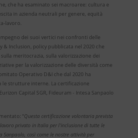
zione, che ha esaminato sei macroaree: cultura e
escita in azienda neutrali per genere, equità
ta-lavoro.
’impegno dei suoi vertici nei confronti delle
sity & Inclusion, policy pubblicata nel 2020 che
 sulla meritocrazia, sulla valorizzazione dei
iziative per la valorizzazione delle diversità come
 Comitato Operativo D&I che dal 2020 ha
 le strutture interne. La certificazione
Eurizon Capital SGR, Fideuram - Intesa Sanpaolo
mmentato: “
Questa certificazione volontaria prevista
oro privato in Italia per l'inclusione di tutte le
sa Sanpaolo, così come le nostre attività per