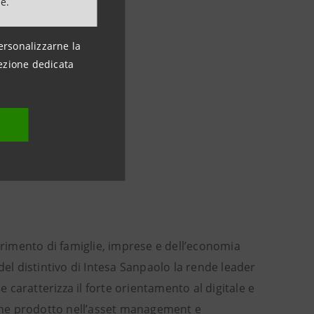
ne.
ersonalizzarne la
ezione dedicata
ferimento di famiglie, imprese e dell’economia
del distintivo di Intesa Sanpaolo la rende leader
caratterizza il forte orientamento al digitale e
riche prodotto nell’asset management e