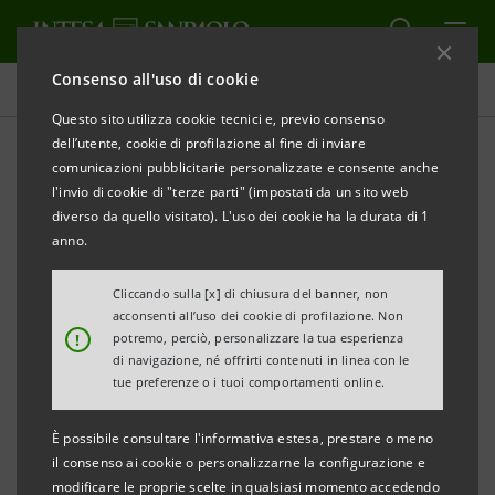
Consenso all'uso di cookie
Comunicati stampa
Questo sito utilizza cookie tecnici e, previo consenso
dell’utente, cookie di profilazione al fine di inviare
STAMPA
AGGIORNA
comunicazioni pubblicitarie personalizzate e consente anche
l'invio di cookie di "terze parti" (impostati da un sito web
diverso da quello visitato). L'uso dei cookie ha la durata di 1
INTESA SANPAOLO UNICA BANCA ITALIANA
anno.
GLOBAL INNOVATOR 2022
Cliccando sulla [x] di chiusura del banner, non
I
Qorus-Accenture Banking Innovation
acconsenti all’uso dei cookie di profilazione. Non
!
potremo, perciò, personalizzare la tua esperienza
Award 2022 premiano quattro progetti
di navigazione, né offrirti contenuti in linea con le
innovativi
tue preferenze o i tuoi comportamenti online.
L’‘Oscar’ di settore viene conferito da un
È possibile consultare l'informativa estesa, prestare o meno
pool internazionale di esperti alle iniziative
il consenso ai cookie o personalizzarne la configurazione e
modificare le proprie scelte in qualsiasi momento accedendo
e alle idee più innovative a livello globale.