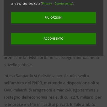
alla sezione dedicata (
Privacy
-
Cookie policy
).
PIÙ OPZIONI
Milano, 2 dicembre 2022
- Intesa Sanpaolo ha ricevuto
per il terzo anno consecutivo il riconoscimento di
“Bank of the Year in Italy” da
The Banker
, testata del
ACCONSENTO
Gruppo Financial Times di riferimento per il settore,
in occasione dei “Bank of the Year Awards 2022”,
premi che la rivista britannica assegna annualmente
a livello globale.
Intesa Sanpaolo si è distinta per il ruolo svolto
nell’ambito del PNRR, mettendo a disposizione oltre
€400 miliardi di erogazioni a medio-lungo termine a
sostegno dell’economia reale, di cui €270 miliardi per
le imprese e €145 miliardi ai privati. In tale ambito,