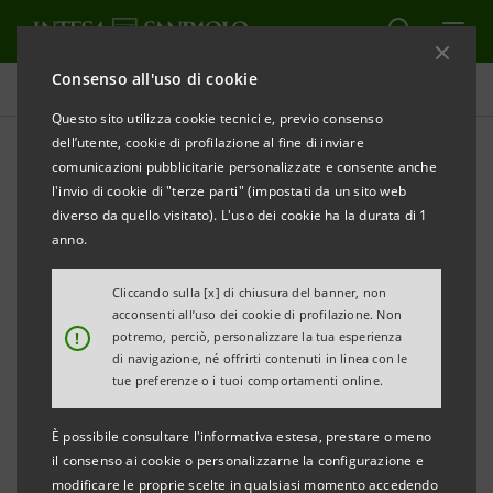
Consenso all'uso di cookie
Comunicati stampa
Questo sito utilizza cookie tecnici e, previo consenso
dell’utente, cookie di profilazione al fine di inviare
STAMPA
AGGIORNA
comunicazioni pubblicitarie personalizzate e consente anche
COMUNICATO STAMPA
l'invio di cookie di "terze parti" (impostati da un sito web
diverso da quello visitato). L'uso dei cookie ha la durata di 1
anno.
THE BANKER
: INTESA SANPAOLO SI CONFERMA
Cliccando sulla [x] di chiusura del banner, non
“BANK OF THE YEAR IN ITALY”
acconsenti all’uso dei cookie di profilazione. Non
!
potremo, perciò, personalizzare la tua esperienza
di navigazione, né offrirti contenuti in linea con le
tue preferenze o i tuoi comportamenti online.
Il riconoscimento come miglior banca in Italia è
stato assegnato in occasione dei “Bank of the Year
È possibile consultare l'informativa estesa, prestare o meno
Awards 2022” attribuiti dalla prestigiosa testata
il consenso ai cookie o personalizzarne la configurazione e
modificare le proprie scelte in qualsiasi momento accedendo
britannica