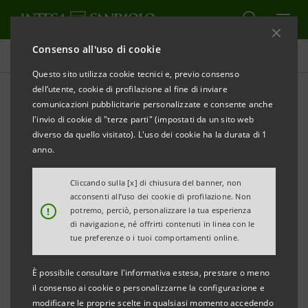
Consenso all'uso di cookie
Comunicati stampa
Questo sito utilizza cookie tecnici e, previo consenso
dell’utente, cookie di profilazione al fine di inviare
STAMPA
AGGIORNA
comunicazioni pubblicitarie personalizzate e consente anche
COMUNICATO STAMPA
l'invio di cookie di "terze parti" (impostati da un sito web
diverso da quello visitato). L'uso dei cookie ha la durata di 1
anno.
INTESA SANPAOLO E SACE PER LA CRESCITA
Cliccando sulla [x] di chiusura del banner, non
SOSTENIBILE DI ITALIAN CABLE COMPANY SPA
acconsenti all’uso dei cookie di profilazione. Non
!
potremo, perciò, personalizzare la tua esperienza
·
Il finanziamento di 7,5 milioni erogato da
di navigazione, né offrirti contenuti in linea con le
tue preferenze o i tuoi comportamenti online.
Intesa Sanpaolo si avvale della Garanzia Green
di
SACE
È possibile consultare l'informativa estesa, prestare o meno
il consenso ai cookie o personalizzarne la configurazione e
·
Al centro degli investimenti dell’azienda
modificare le proprie scelte in qualsiasi momento accedendo