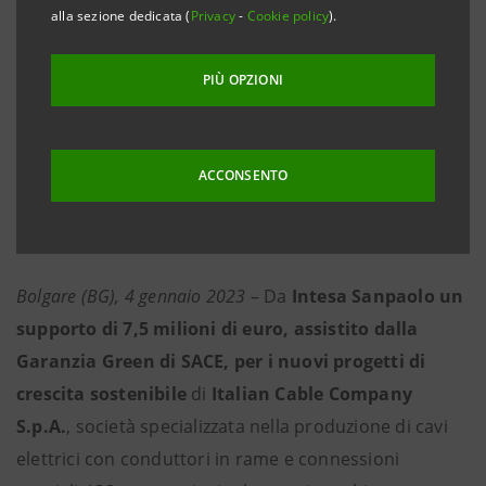
bergamasca il potenziamento dell’attuale
alla sezione dedicata (
Privacy
-
Cookie policy
).
impianto fotovoltaico e il sostenimento della
capacità produttiva orientata a prodotti green
PIÙ OPZIONI
·
Intesa Sanpaolo ha già erogato in Lombardia
1,6 miliardi di euro per supportare PMI virtuose a
ACCONSENTO
conseguire obiettivi in ambito ESG
Bolgare (BG), 4 gennaio 2023
– Da
Intesa Sanpaolo un
supporto di 7,5 milioni di euro, assistito dalla
Garanzia Green di SACE, per i nuovi progetti di
crescita
sostenibile
di
Italian Cable Company
S.p.A.
, società specializzata nella produzione di cavi
elettrici con conduttori in rame e connessioni