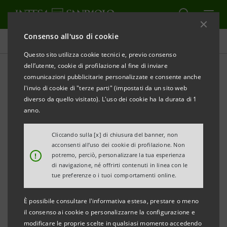
Consenso all'uso di cookie
Comunicati stampa
Questo sito utilizza cookie tecnici e, previo consenso
dell’utente, cookie di profilazione al fine di inviare
STAMPA
AGGIORNA
comunicazioni pubblicitarie personalizzate e consente anche
COMUNICATO STAMPA
l'invio di cookie di "terze parti" (impostati da un sito web
diverso da quello visitato). L'uso dei cookie ha la durata di 1
INTESA SANPAOLO SOSTIENE
anno.
LA CASA DELLA CARITA' FRATERNA DI PERUGIA
Cliccando sulla [x] di chiusura del banner, non
acconsenti all’uso dei cookie di profilazione. Non
Perugia, 27 gennaio 2023.
Intesa Sanpaolo sostiene la
!
potremo, perciò, personalizzare la tua esperienza
Casa della Carità Fraterna, struttura di accoglienza
di navigazione, né offrirti contenuti in linea con le
tue preferenze o i tuoi comportamenti online.
temporanea per persone in difficoltà sociale
inaugurata nel maggio 2022 da parte della
È possibile consultare l'informativa estesa, prestare o meno
Confraternita di San Giovanni Battista di Perugia.
il consenso ai cookie o personalizzarne la configurazione e
modificare le proprie scelte in qualsiasi momento accedendo