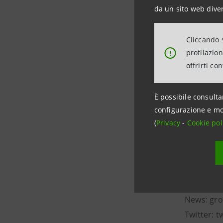
da un sito web diver
Intesa Sa
Cliccando s
Intesa San
profilazio
!
reale – co
offrirti co
a livello 
al fintec
È possibile consulta
nell’assic
configurazione e mo
impact, de
(
Privacy
-
Cookie pol
difficoltà
Net Zero p
management
Gallerie d
News: gro
Twitter: 