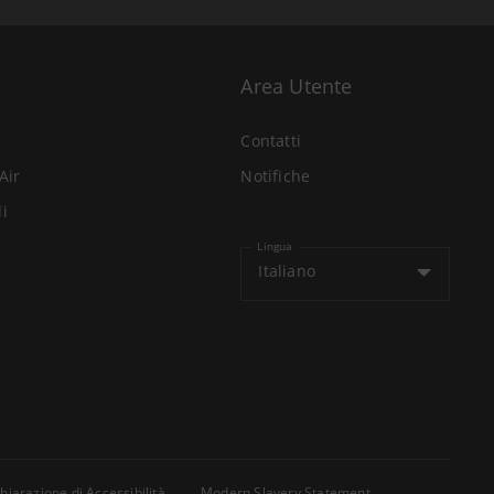
Area Utente
Contatti
Air
Notifiche
li
Lingua
Italiano
hiarazione di Accessibilità
Modern Slavery Statement