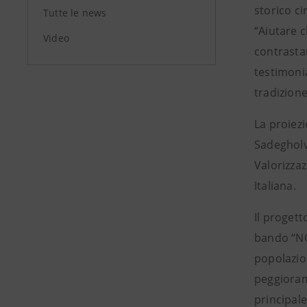
storico ci
Tutte le news
“Aiutare c
Video
contrastar
testimonia
tradizione
La proiezi
Sadegholv
Valorizzaz
Italiana.
Il progett
bando “NON
popolazio
peggiorame
principal