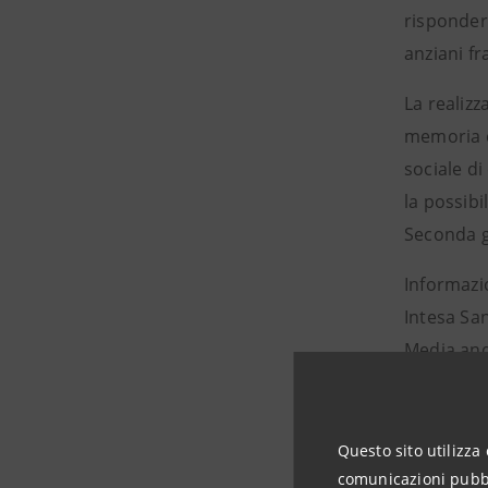
rispondere
anziani fr
La realizz
memoria e
sociale di
la possibi
Seconda gu
Informazi
Intesa Sa
Media and
Attività is
stampa@i
https://g
Questo sito utilizza 
comunicazioni pubbli