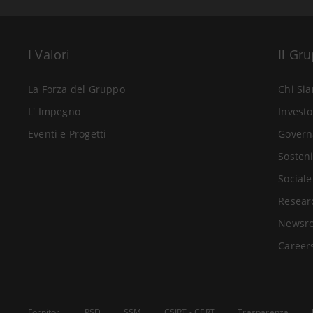
I Valori
Il Gr
La Forza del Gruppo
Chi Si
L' Impegno
Investo
Eventi e Progetti
Govern
Sosteni
Sociale
Resear
Newsr
Career
Fornitori
PSD
SSM
CSIRT - CERT
Trasparenza