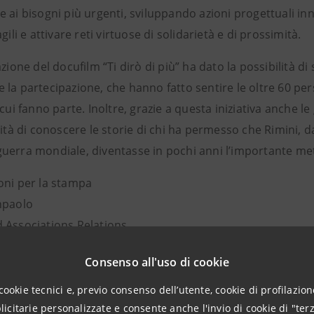
 ai bisogni più urgenti, sviluppando azioni progettuali inno
agili e attivare reti virtuose di solidarietà e di prossimità.
azione del docufilm “Ti dirò di più” ha dato la possibilità di 
 la partecipazione, che hanno fatto sentire le oltre 60 pe
 cui fanno parte. Inoltre, grazie a questa iniziativa anche 
lità di conoscere le storie di chi ha permesso che Rimini, 
erra mondiale, diventasse in pochi anni l’importante meta 
oni per la stampa
npaolo
 Associations Relations
tituzionali, sociali e culturali
Consenso all'uso di cookie
ntesasanpaolo.com
roup.intesasanpaolo.com/it/sala-stampa/news
cookie tecnici e, previo consenso dell’utente, cookie di profilazione
citarie personalizzate e consente anche l'invio di cookie di "terz