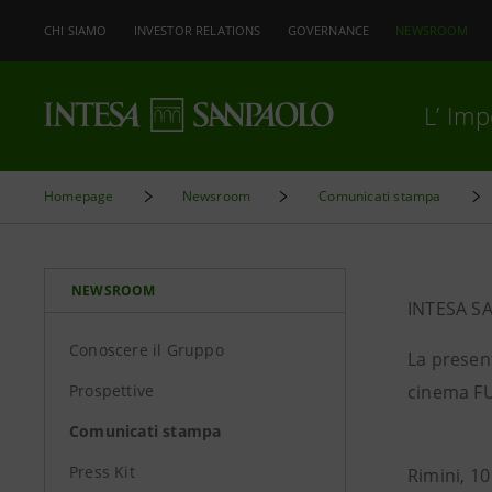
CHI SIAMO
INVESTOR RELATIONS
GOVERNANCE
NEWSROOM
L’ Im
Homepage
Newsroom
Comunicati stampa
NEWSROOM
INTESA S
Conoscere il Gruppo
La present
Prospettive
cinema F
Comunicati stampa
Press Kit
Rimini, 10