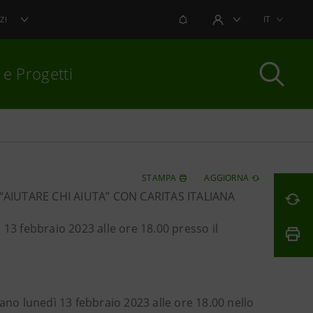
NOTIFICHE
IT
ZI
AREA UTENTE
 e Progetti
per chiudere
STAMPA
AGGIORNA
AIUTARE CHI AIUTA” CON CARITAS ITALIANA
 13 febbraio 2023 alle ore 18.00 presso il
ano lunedì 13 febbraio 2023 alle ore 18.00 nello