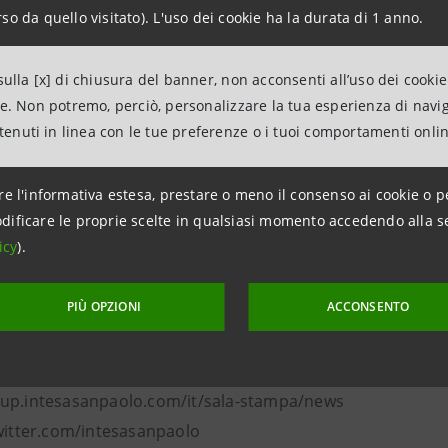
so da quello visitato). L'uso dei cookie ha la durata di 1 anno.
npaolo
ulla [x] di chiusura del banner, non acconsenti all’uso dei cookie
paolo è il maggior gruppo bancario in Italia – punto di ri
ne. Non potremo, perciò, personalizzare la tua esperienza di navi
n una significativa presenza internazionale. Il business mo
ntenuti in linea con le tue preferenze o i tuoi comportamenti onli
europeo nel Wealth Management, Protection & Advisory e ne 
h. Una banca efficiente e resiliente, è capogruppo di fabb
re l'informativa estesa, prestare o meno il consenso ai cookie o p
urazione. Il forte impegno in ambito ESG prevede, entro il 2
dificare le proprie scelte in qualsiasi momento accedendo alla s
stinati alla comunità e alla transizione verde, e contribut
icy
).
, posizionando Intesa Sanpaolo ai vertici mondiali per imp
er le proprie emissioni entro il 2030 ed entro il 2050 per i p
PIÙ OPZIONI
ACCONSENTO
 e l’attività assicurativa. Convinta sostenitrice della cul
’Italia, sede espositiva del patrimonio artistico della banca 
up.intesasanpaolo.com/it/sala-stampa/news
twitter.com/intesasanpaolo