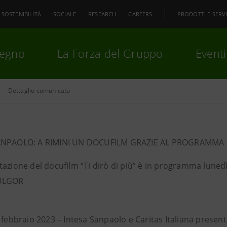
SOSTENIBILITÀ
SOCIALE
RESEARCH
CAREERS
PRODOTTI E SERVI
pegno
La Forza del Gruppo
Eventi
Dettaglio comunicato
premi
Invio
per cercare o
ESC
ANPAOLO: A RIMINI UN DOCUFILM GRAZIE AL PROGRAMMA “
azione del docufilm “Ti dirò di più” è in programma lunedì
ULGOR
 febbraio 2023 – Intesa Sanpaolo e Caritas Italiana present