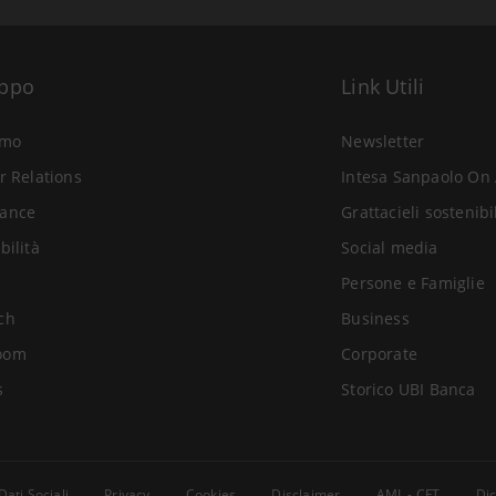
uppo
Link Utili
amo
Newsletter
r Relations
Intesa Sanpaolo On 
ance
Grattacieli sostenibi
bilità
Social media
Persone e Famiglie
ch
Business
oom
Corporate
s
Storico UBI Banca
Dati Sociali
Privacy
Cookies
Disclaimer
AML - CFT
Dic