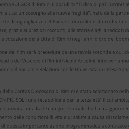
nema FULGOR di Rimini il docufilm “Ti diro di più”, un’iniz
hi aiuta: un sostegno alle nuove fragilità”, nato dalla partn
e le disuguaglianze nel Paese. Il docufilm è stato ideato da
re, grazie ai preziosi racconti, alle storie e agli aneddoti 
 e vocazione della città di Rimini negli anni d’oro del boom 
one del film sarà preceduta da una tavola rotonda a cui, dopo
aad e del Vescovo di Rimini Nicolò Anselmi, interverranno
ione del Sociale e Relazioni con le Università di Intesa Sa
o della Caritas Diocesana di Rimini è stato selezionato nell’
 PIÙ SOLI: una rete solidale per la terza età” il cui ambito
ne anziana, una fra le categorie sociali che ha maggiormen
nto delle condizioni di vita e di salute a causa di isolam
e di questa importante azione programmatica a contrasto de